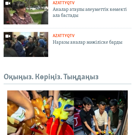
AZATTYQTV
Аналар атаулы әлеуметтік көмекті
ала бастады
AZATTYQTV
Наразы аналар мәжіліске барды
Оқыңыз. Көріңіз. Тыңдаңыз