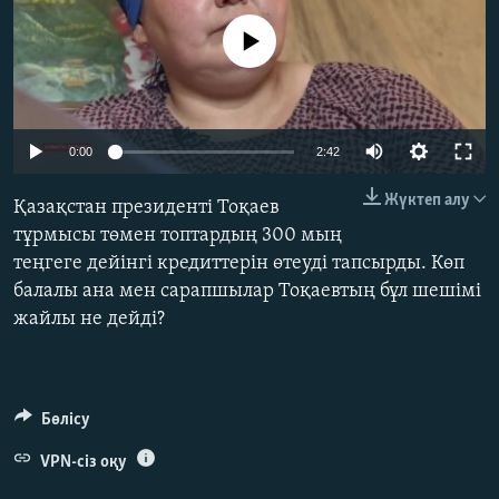
ЖАЗЫЛЫҢЫЗ
No media source currently available
Басқа тілдерде
0:00
2:42
Жүктеп алу
Қазақстан президенті Тоқаев
тұрмысы төмен топтардың 300 мың
теңгеге дейінгі кредиттерін өтеуді тапсырды. Көп
балалы ана мен сарапшылар Тоқаевтың бұл шешімі
жайлы не дейді?
Бөлісу
VPN-сіз оқу