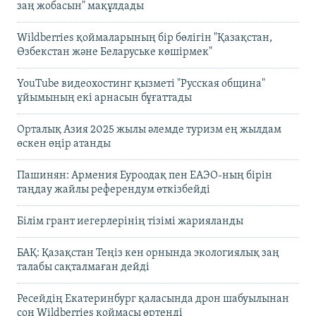
заң жобасын" мақұлдады
Wildberries қоймаларының бір бөлігін "Қазақстан,
Өзбекстан және Беларуське көшірмек"
YouTube видеохостинг қызметі "Русская община"
ұйымының екі арнасын бұғаттады
Орталық Азия 2025 жылы әлемде туризм ең жылдам
өскен өңір атанды
Пашинян: Армения Еуроодақ пен ЕАЭО-ның бірін
таңдау жайлы референдум өткізбейді
Білім грант иегерлерінің тізімі жарияланды
БАҚ: Қазақстан Теңіз кен орнында экологиялық заң
талабы сақталмаған дейді
Ресейдің Екатеринбург қаласында дрон шабуылынан
соң Wildberries қоймасы өртенді