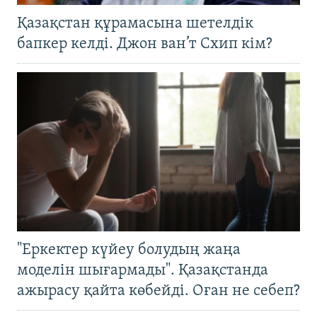
Қазақстан құрамасына шетелдік
бапкер келді. Джон ван’т Схип кім?
"Еркектер күйеу болудың жаңа
моделін шығармады". Қазақстанда
ажырасу қайта көбейді. Оған не себеп?