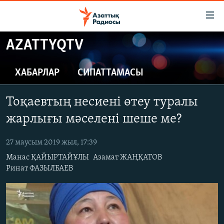
Accessibility
links
Skip
AZATTYQTV
to
ЖАҢАЛЫҚТАР
main
САЯСАТ
ХАБАРЛАР
СИПАТТАМАСЫ
content
AZATTYQTV
Skip
Тоқаевтың несиені өтеу туралы
to
ҚАҢТАР ОҚИҒАСЫ
main
жарлығы мәселені шеше ме?
АДАМ ҚҰҚЫҚТАРЫ
Navigation
Skip
27 маусым 2019 жыл, 17:39
ӘЛЕУМЕТ
to
Манас ҚАЙЫРТАЙҰЛЫ
Азамат ЖАҢҚАТОВ
ӘЛЕМ
Search
Ринат ФАЗЫЛБАЕВ
АРНАЙЫ ЖОБАЛАР
Русский