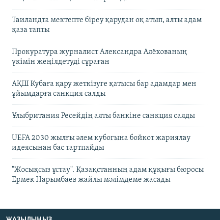
Таиландта мектепте біреу қарудан оқ атып, алты адам
қаза тапты
Прокуратура журналист Александра Алёхованың
үкімін жеңілдетуді сұраған
АҚШ Кубаға қару жеткізуге қатысы бар адамдар мен
ұйымдарға санкция салды
Ұлыбритания Ресейдің алты банкіне санкция салды
UEFA 2030 жылғы әлем кубогына бойкот жариялау
идеясынан бас тартпайды
"Жосықсыз ұстау". Қазақстанның адам құқығы бюросы
Ермек Нарымбаев жайлы мәлімдеме жасады