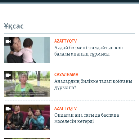
Ұқсас
AZATTYQTV
Аядай бөлмені жалдайтын көп
балалы ананың тұрмысы
САУАЛНАМА
Аналардың билікке талап қойғаны
дұрыс па?
AZATTYQTV
Ондаған ана тағы да баспана
мәселесін көтерді