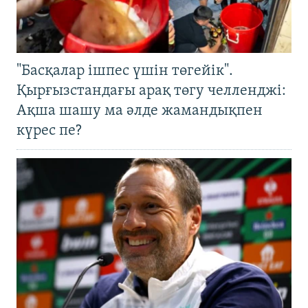
"Басқалар ішпес үшін төгейік".
Қырғызстандағы арақ төгу челленджі:
Ақша шашу ма әлде жамандықпен
күрес пе?