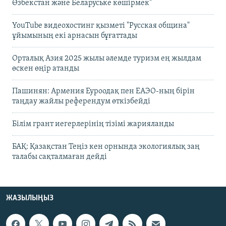
Өзбекстан және Беларуське көшірмек"
YouTube видеохостинг қызметі "Русская община"
ұйымының екі арнасын бұғаттады
Орталық Азия 2025 жылы әлемде туризм ең жылдам
өскен өңір атанды
Пашинян: Армения Еуроодақ пен ЕАЭО-ның бірін
таңдау жайлы референдум өткізбейді
Білім грант иегерлерінің тізімі жарияланды
БАҚ: Қазақстан Теңіз кен орнында экологиялық заң
талабы сақталмаған дейді
ЖАЗЫЛЫҢЫЗ