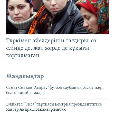
Түркімен әйелдерінің тағдыры: өз
елінде де, жат жерде де құқығы
қорғалмаған
Жаңалықтар
Самат Смақов "Атырау" футбол клубының бас бапкері
болып тағайындалды
Биліктегі "Тиса" партиясы Венгрия президенттігіне
заңгер Андраш Баканы ұсынбақ