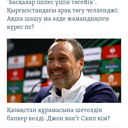
"Басқалар ішпес үшін төгейік".
Қырғызстандағы арақ төгу челленджі:
Ақша шашу ма әлде жамандықпен
күрес пе?
Қазақстан құрамасына шетелдік
бапкер келді. Джон ван’т Схип кім?