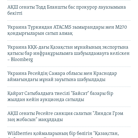
АҚШ сенаты Тодд Бланшты бас прокурор лауазымына
бекітті
Украина Түркиядан ATACMS зымырандары мен M270
қондырғыларын сатып алмақ
Украина КҚК-дағы Қазақстан мұнайының экспортына
қатысы бар инфрақұрылымға шабуылдамауға келіскен
– Bloomberg
Украина Ресейдің Самара облысы мен Краснодар
аймағындағы мұнай зауытына шабуылдады
Қайрат Сатыбалдыға тиесілі "Байсат" базары бір
жылдан кейін аукционда сатылды
АҚШ сенаты Ресейге санкция салатын "Линдси Грэм
заң жобасын" мақұлдады
Wildberries қоймаларының бір бөлігін "Қазақстан,