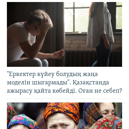
"Еркектер күйеу болудың жаңа
моделін шығармады". Қазақстанда
ажырасу қайта көбейді. Оған не себеп?