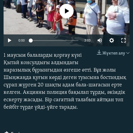
ЖАЗЫЛЫҢЫЗ
No media source currently available
Басқа тілдерде
Auto
0:00
3:03
240p
Жүктеп алу
1 маусым балаларды қорғау күні
360p
Қытай консулдығы алдындағы
наразылық бұрынғыдан өзгеше өтті. Бұл жолы
480p
Auto
240p
360p
480p
Шыңжаңда қуғын көрді деген туысына бостандық
720p
сұрап жүрген 20 шақты адам бала-шағасын ерте
720p
1080p
1080p
келген. Акцияны полиция бақылап тұрды, әкімдік
ескерту жасады. Бір сағаттай талабын айтқан топ
бейбіт түрде үйді-үйге тарады.