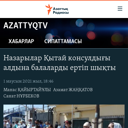
Accessibility
links
Skip
AZATTYQTV
to
ЖАҢАЛЫҚТАР
main
САЯСАТ
ХАБАРЛАР
СИПАТТАМАСЫ
content
AZATTYQTV
Skip
Назарылар Қытай консулдығы
to
ҚАҢТАР ОҚИҒАСЫ
main
алдына балаларды ертіп шықты
АДАМ ҚҰҚЫҚТАРЫ
Navigation
Skip
1 маусым 2021 жыл, 18:46
ӘЛЕУМЕТ
to
Манас ҚАЙЫРТАЙҰЛЫ
Азамат ЖАҢҚАТОВ
ӘЛЕМ
Search
Санат НҰРБЕКОВ
АРНАЙЫ ЖОБАЛАР
Русский