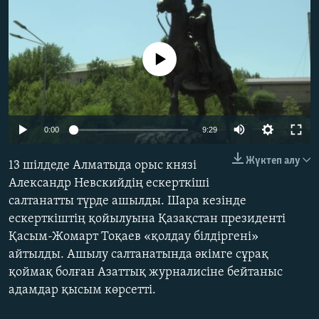
ЖАЗЫЛЫҢЫЗ
No media source currently available
Басқа тілдерде
Auto
0:00
9:29
240p
Жүктеп алу
13 шілдеде Алматыда орыс князі
360p
Александр Невскийдің ескерткіші
салтанатты түрде ашылды. Шара кезінде
480p
Auto
240p
360p
480p
ескерткіштің қойылуына Қазақстан президенті
720p
Қасым-Жомарт Тоқаев «қолдау білдіргені»
720p
1080p
1080p
айтылды. Ашылу салтанатында әкімге сұрақ
қоймақ болған Азаттық журналисіне бейтаныс
адамдар қысым көрсетті.