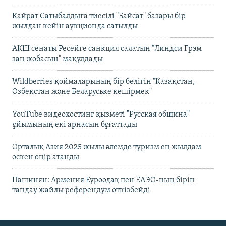
Қайрат Сатыбалдыға тиесілі "Байсат" базары бір
жылдан кейін аукционда сатылды
АҚШ сенаты Ресейге санкция салатын "Линдси Грэм
заң жобасын" мақұлдады
Wildberries қоймаларының бір бөлігін "Қазақстан,
Өзбекстан және Беларуське көшірмек"
YouTube видеохостинг қызметі "Русская община"
ұйымының екі арнасын бұғаттады
Орталық Азия 2025 жылы әлемде туризм ең жылдам
өскен өңір атанды
Пашинян: Армения Еуроодақ пен ЕАЭО-ның бірін
таңдау жайлы референдум өткізбейді