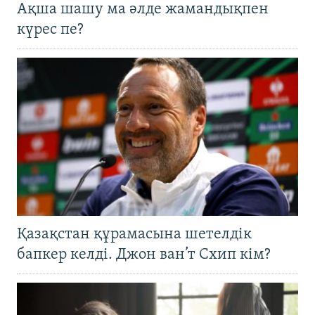
Ақша шашу ма әлде жамандықпен
күрес пе?
Қазақстан құрамасына шетелдік
бапкер келді. Джон ван’т Схип кім?