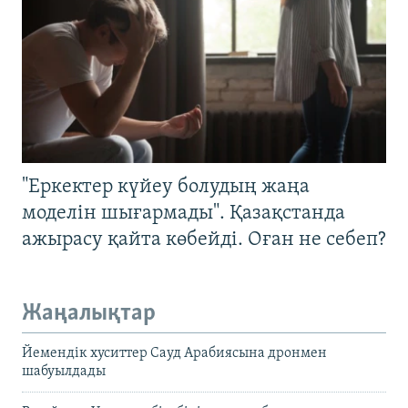
"Еркектер күйеу болудың жаңа
моделін шығармады". Қазақстанда
ажырасу қайта көбейді. Оған не себеп?
Жаңалықтар
Йемендік хуситтер Сауд Арабиясына дронмен
шабуылдады