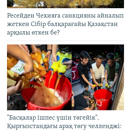
Ресейден Чехияға санкцияны айналып
жеткен Сібір балқарағайы Қазақстан
арқылы өткен бе?
"Басқалар ішпес үшін төгейік".
Қырғызстандағы арақ төгу челленджі: