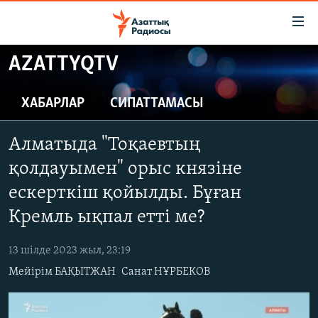
Accessibility
links
Skip
AZATTYQTV
to
ЖАҢАЛЫҚТАР
main
САЯСАТ
ХАБАРЛАР
СИПАТТАМАСЫ
content
AZATTYQTV
Skip
Алматыда "Тоқаевтың
to
ҚАҢТАР ОҚИҒАСЫ
main
қолдауымен" орыс князіне
АДАМ ҚҰҚЫҚТАРЫ
Navigation
ескерткіш қойылды. Бұған
Skip
ӘЛЕУМЕТ
Кремль ықпал етті ме?
to
ӘЛЕМ
Search
13 шілде 2023 жыл, 23:19
АРНАЙЫ ЖОБАЛАР
Мейірім БАҚЫТЖАН
Санат НҰРБЕКОВ
Русский