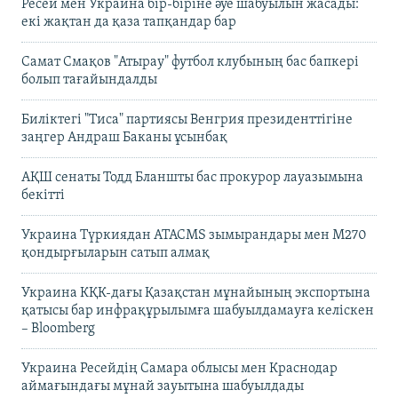
Ресей мен Украина бір-біріне әуе шабуылын жасады:
екі жақтан да қаза тапқандар бар
Самат Смақов "Атырау" футбол клубының бас бапкері
болып тағайындалды
Биліктегі "Тиса" партиясы Венгрия президенттігіне
заңгер Андраш Баканы ұсынбақ
АҚШ сенаты Тодд Бланшты бас прокурор лауазымына
бекітті
Украина Түркиядан ATACMS зымырандары мен M270
қондырғыларын сатып алмақ
Украина КҚК-дағы Қазақстан мұнайының экспортына
қатысы бар инфрақұрылымға шабуылдамауға келіскен
– Bloomberg
Украина Ресейдің Самара облысы мен Краснодар
аймағындағы мұнай зауытына шабуылдады