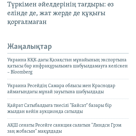
Түркімен әйелдерінің тағдыры: өз
елінде де, жат жерде де құқығы
қорғалмаған
Жаңалықтар
Украина КҚК-дағы Қазақстан мұнайының экспортына
қатысы бар инфрақұрылымға шабуылдамауға келіскен
– Bloomberg
Украина Ресейдің Самара облысы мен Краснодар
аймағындағы мұнай зауытына шабуылдады
Қайрат Сатыбалдыға тиесілі "Байсат" базары бір
жылдан кейін аукционда сатылды
АҚШ сенаты Ресейге санкция салатын "Линдси Грэм
заң жобасын" мақұлдады