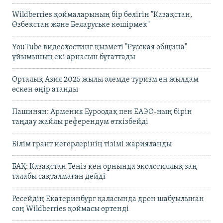
Wildberries қоймаларының бір бөлігін "Қазақстан,
Өзбекстан және Беларуське көшірмек"
YouTube видеохостинг қызметі "Русская община"
ұйымының екі арнасын бұғаттады
Орталық Азия 2025 жылы әлемде туризм ең жылдам
өскен өңір атанды
Пашинян: Армения Еуроодақ пен ЕАЭО-ның бірін
таңдау жайлы референдум өткізбейді
Білім грант иегерлерінің тізімі жарияланды
БАҚ: Қазақстан Теңіз кен орнында экологиялық заң
талабы сақталмаған дейді
Ресейдің Екатеринбург қаласында дрон шабуылынан
соң Wildberries қоймасы өртенді