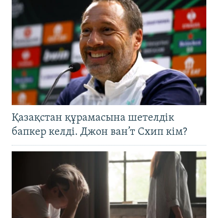
Қазақстан құрамасына шетелдік
бапкер келді. Джон ван’т Схип кім?