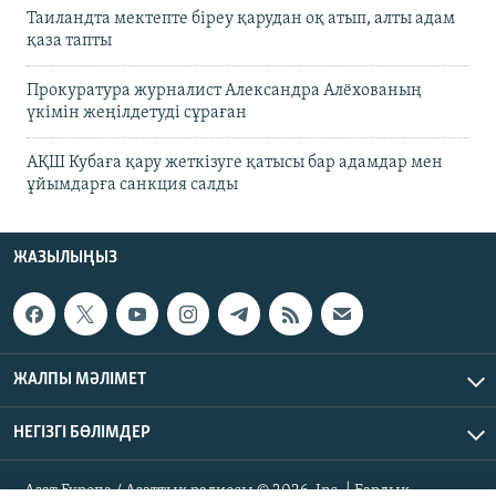
Таиландта мектепте біреу қарудан оқ атып, алты адам
қаза тапты
Прокуратура журналист Александра Алёхованың
үкімін жеңілдетуді сұраған
АҚШ Кубаға қару жеткізуге қатысы бар адамдар мен
ұйымдарға санкция салды
ЖАЗЫЛЫҢЫЗ
ЖАЛПЫ МӘЛІМЕТ
НЕГІЗГІ БӨЛІМДЕР
Азат Еуропа / Азаттық радиосы © 2026, Inc. | Барлық