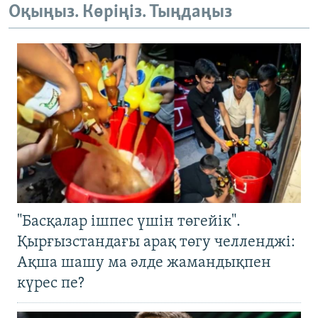
Оқыңыз. Көріңіз. Тыңдаңыз
"Басқалар ішпес үшін төгейік".
Қырғызстандағы арақ төгу челленджі:
Ақша шашу ма әлде жамандықпен
күрес пе?