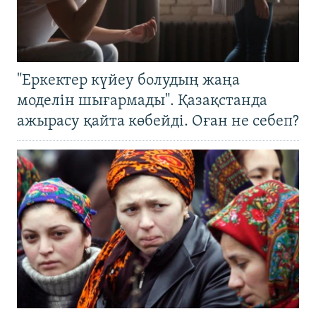
"Еркектер күйеу болудың жаңа
моделін шығармады". Қазақстанда
ажырасу қайта көбейді. Оған не себеп?