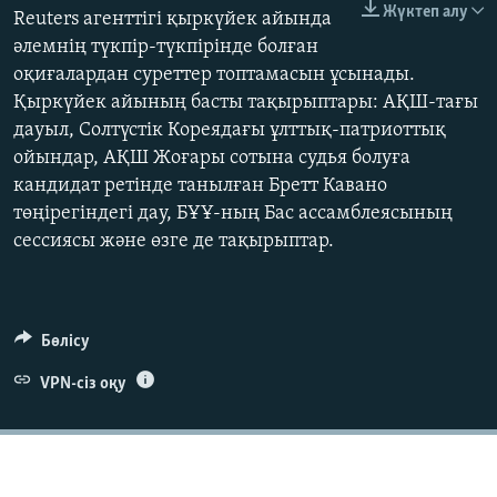
Жүктеп алу
Reuters агенттігі қыркүйек айында
ЖАЗЫЛЫҢЫЗ
әлемнің түкпір-түкпірінде болған
оқиғалардан суреттер топтамасын ұсынады.
Қыркүйек айының басты тақырыптары: АҚШ-тағы
Басқа тілдерде
дауыл, Солтүстік Кореядағы ұлттық-патриоттық
ойындар, АҚШ Жоғары сотына судья болуға
кандидат ретінде танылған Бретт Кавано
төңірегіндегі дау, БҰҰ-ның Бас ассамблеясының
сессиясы және өзге де тақырыптар.
Бөлісу
VPN-сіз оқу