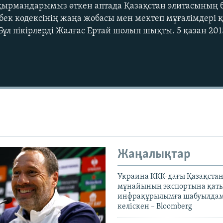
оқырмандарымыз өткен аптада Қазақстан элитасының 
ңбек кодексінің жаңа жобасы мен мектеп мұғалімдері 
Бұл пікірлерді Жалғас Ертай шолып шықты. 5 қазан 20
Жаңалықтар
Украина КҚК-дағы Қазақста
мұнайының экспортына қаты
инфрақұрылымға шабуылдам
келіскен – Bloomberg