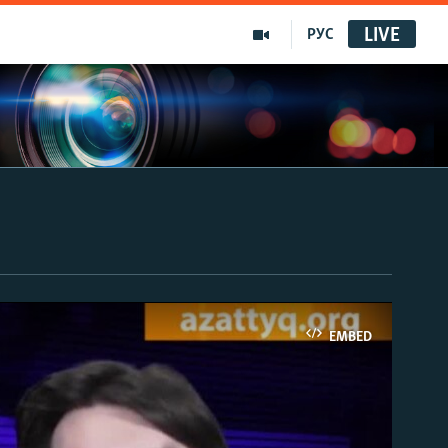
LIVE
РУС
EMBED