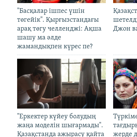
"Басқалар ішпес үшін
Қазақс
төгейік". Қырғызстандағы
шетелді
арақ төгу челленджі: Ақша
Джон ва
шашу ма әлде
жамандықпен күрес пе?
"Еркектер күйеу болудың
Түркім
жаңа моделін шығармады".
тағдыры
Қазақстанда ажырасу қайта
жерде 