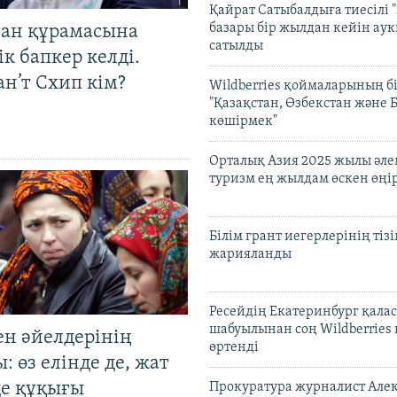
Қайрат Сатыбалдыға тиесілі "
базары бір жылдан кейін ау
тан құрамасына
сатылды
к бапкер келді.
н’т Схип кім?
Wildberries қоймаларының бі
"Қазақстан, Өзбекстан және 
көшірмек"
Орталық Азия 2025 жылы әл
туризм ең жылдам өскен өңі
Білім грант иегерлерінің тізі
жарияланды
Ресейдің Екатеринбург қала
шабуылынан соң Wildberries
ен әйелдерінің
өртенді
: өз елінде де, жат
де құқығы
Прокуратура журналист Але