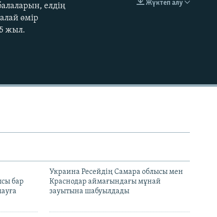
Жүктеп алу
балаларын, елдің
EMBED
қалай өмір
15 жыл.
н
Украина Ресейдің Самара облысы мен
сы бар
Краснодар аймағындағы мұнай
ауға
зауытына шабуылдады