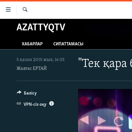
Accessibility
links
İздеу
Skip
AZATTYQTV
ЖАҢАЛЫҚТАР
to
САЯСАТ
main
ХАБАРЛАР
СИПАТТАМАСЫ
content
AZATTYQTV
Skip
ҚАҢТАР ОҚИҒАСЫ
to
5 қазан 2015 жыл, 16:33
"Тек қара
main
Жалғас ЕРТАЙ
АДАМ ҚҰҚЫҚТАРЫ
Navigation
ӘЛЕУМЕТ
Skip
to
ӘЛЕМ
Бөлісу
Search
АРНАЙЫ ЖОБАЛАР
VPN-сіз оқу