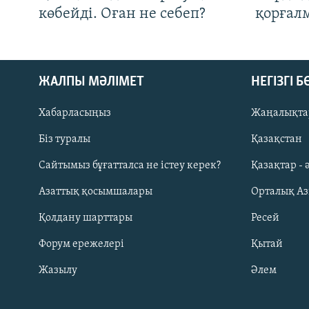
көбейді. Оған не себеп?
қорғал
ЖАЛПЫ МӘЛІМЕТ
НЕГІЗГІ 
Хабарласыңыз
Жаңалықта
Біз туралы
Қазақстан
Русский
Сайтымыз бұғатталса не істеу керек?
Қазақтар - 
Азаттық қосымшалары
Орталық А
ЖАЗЫЛЫҢЫЗ
Қолдану шарттары
Ресей
Форум ережелері
Қытай
Жазылу
Әлем
Басқа тілдерде