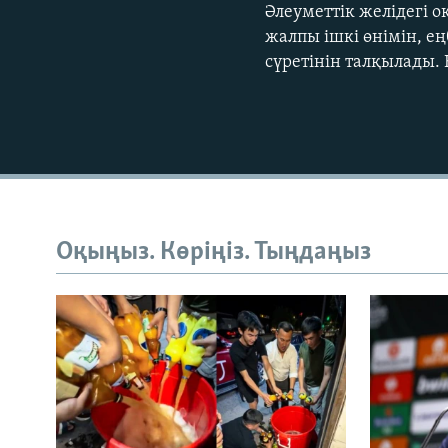
Әлеуметтік желідегі 
жалпы ішкі өнімін, е
сүретінін талқылады. 
Оқыңыз. Көріңіз. Тыңдаңыз