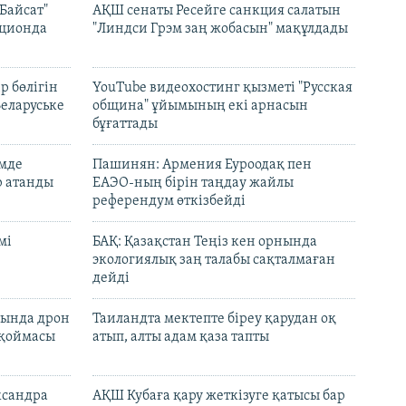
Байсат"
АҚШ сенаты Ресейге санкция салатын
кционда
"Линдси Грэм заң жобасын" мақұлдады
р бөлігін
YouTube видеохостинг қызметі "Русская
Беларуське
община" ұйымының екі арнасын
бұғаттады
емде
Пашинян: Армения Еуроодақ пен
р атанды
ЕАЭО-ның бірін таңдау жайлы
референдум өткізбейді
мі
БАҚ: Қазақстан Теңіз кен орнында
экологиялық заң талабы сақталмаған
дейді
сында дрон
Таиландта мектепте біреу қарудан оқ
 қоймасы
атып, алты адам қаза тапты
ксандра
АҚШ Кубаға қару жеткізуге қатысы бар