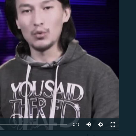
able
2:43