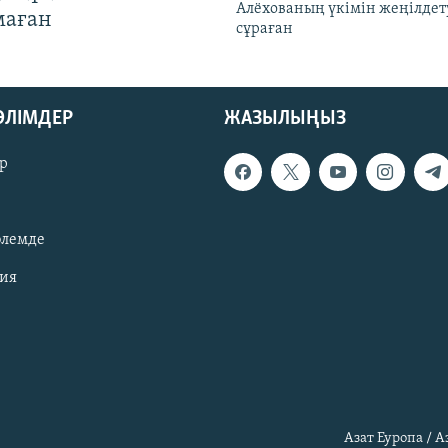
Алёхованың үкімін жеңілдет
маған
сұраған
БӨЛІМДЕР
ЖАЗЫЛЫҢЫЗ
р
әлемде
зия
Азат Еуропа / 