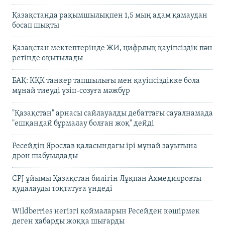
Қазақстанда рақымшылықпен 1,5 мың адам қамаудан
босап шықты
Қазақстан мектептерінде ЖИ, цифрлық қауіпсіздік пән
ретінде оқытылады
БАҚ: КҚК танкер тапшылығы мен қауіпсіздікке бола
мұнай тиеуді үзіп-созуға мәжбүр
"Қазақстан" арнасы сайлауалды дебаттағы сауалнамада
"ешқандай бұрмалау болған жоқ" дейді
Ресейдің Ярослав қаласындағы ірі мұнай зауытына
дрон шабуылдады
CPJ ұйымы Қазақстан билігін Лұқпан Ахмедияровты
қудалауды тоқтатуға үндеді
Wildberries негізгі қоймаларын Ресейден көшірмек
деген хабарды жоққа шығарды