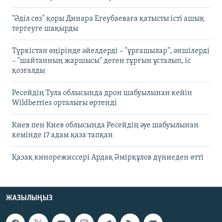
"Әділ сөз" қоры Динара Егеубаеваға қатысты істі ашық
тергеуге шақырды
Түркістан өңірінде әйелдерді – "ұрғашылар", әншілерді
– "шайтанның жаршысы" деген тұрғын ұсталып, іс
қозғалды
Ресейдің Тула облысында дрон шабуылынан кейін
Wildberries орталығы өртенді
Киев пен Киев облысында Ресейдің әуе шабуылынан
кемінде 17 адам қаза тапқан
Қазақ кинорежиссері Ардақ Әмірқұлов дүниеден өтті
ЖАЗЫЛЫҢЫЗ