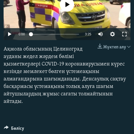
No media source currently available
ЖАЗЫЛЫҢЫЗ
Басқа тілдерде
Auto
0:00
3:25
270p
Жүктеп алу
Ақмола облысының Целиноград
360p
ауданы жедел жәрдем бөлімі
қызметкерлері COVID-19 коронавирусымен күрес
404p
Auto
270p
360p
404p
кезінде мемлекет бөлген үстемеақыны
1080p
алмағандарына шағымданады. Денсаулық сақтау
1080p
басқармасы үстемақыны толық алуға шағым
айтушылардың жұмыс сағаты толмайтынын
айтады.
Бөлісу