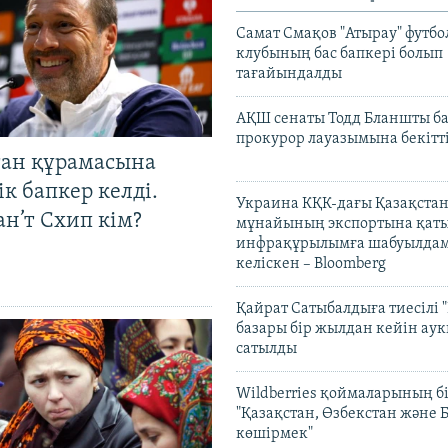
Самат Смақов "Атырау" футбо
клубының бас бапкері болып
тағайындалды
АҚШ сенаты Тодд Бланшты ба
прокурор лауазымына бекітт
тан құрамасына
к бапкер келді.
Украина КҚК-дағы Қазақста
н’т Схип кім?
мұнайының экспортына қаты
инфрақұрылымға шабуылдам
келіскен – Bloomberg
Қайрат Сатыбалдыға тиесілі "
базары бір жылдан кейін ау
сатылды
Wildberries қоймаларының бі
"Қазақстан, Өзбекстан және 
көшірмек"