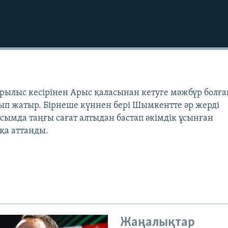
ылыс кесірінен Арыс қаласынан кетуге мәжбүр болға
ып жатыр. Бірнеше күннен бері Шымкентте әр жерді
усымда таңғы сағат алтыдан бастап әкімдік ұсынған
қа аттанды.
Жаңалықтар