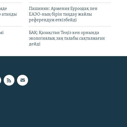
емде
Пашинян: Армения Еуроодақ пен
р атанды
ЕАЭО-ның бірін таңдау жайлы
референдум өткізбейді
мі
БАҚ: Қазақстан Теңіз кен орнында
экологиялық заң талабы сақталмаған
дейді