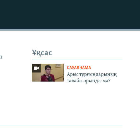
Ұқсас
н
САУАЛНАМА
Арыс тұрғындарының
талабы орынды ма?