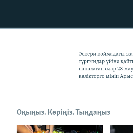
Әскери қоймадағы жар
тұрғындар үйіне қайт
паналаған олар 28 ма
көліктерге мініп Арыс
Оқыңыз. Көріңіз. Тыңдаңыз