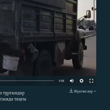
able
0:58
Жүктеп алу
н тұрғындар
EMBED
усымда таңғы