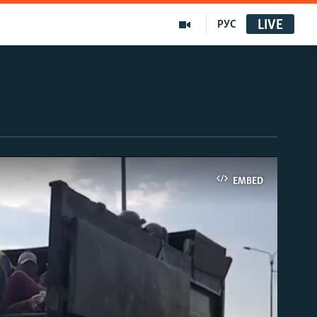
LIVE
РУС
EMBED