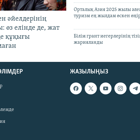
Орталық Азия 2025 жылы әл
туризм ең жылдам өскен өңі
ен әйелдерінің
: өз елінде де, жат
де құқығы
Білім грант иегерлерінің тізі
жарияланды
маған
БӨЛІМДЕР
ЖАЗЫЛЫҢЫЗ
р
әлемде
зия