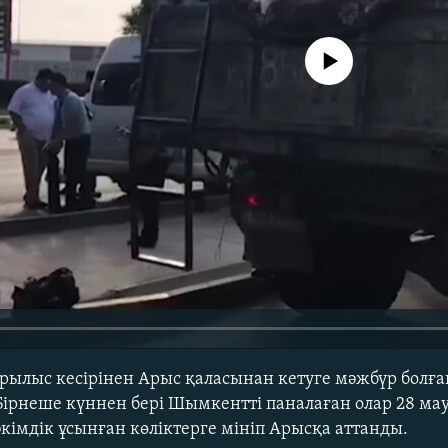
No media source currently avail
рылыс кесірінен Арыс қаласынан кетуге мәжбүр болға
Бірнеше күннен бері Шымкентті паналаған олар 28 ма
әкімдік ұсынған көліктерге мініп Арысқа аттанды.