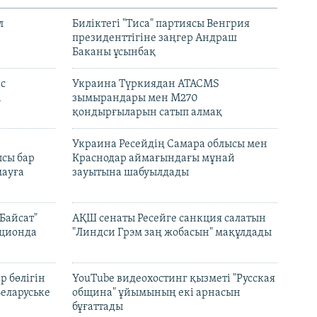
л
Биліктегі "Тиса" партиясы Венгрия
президенттігіне заңгер Андраш
Баканы ұсынбақ
с
Украина Түркиядан ATACMS
і
зымырандары мен M270
қондырғыларын сатып алмақ
н
Украина Ресейдің Самара облысы мен
сы бар
Краснодар аймағындағы мұнай
ауға
зауытына шабуылдады
Байсат"
АҚШ сенаты Ресейге санкция салатын
кционда
"Линдси Грэм заң жобасын" мақұлдады
р бөлігін
YouTube видеохостинг қызметі "Русская
Беларуське
община" ұйымының екі арнасын
бұғаттады