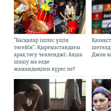
"Басқалар ішпес үшін
Қазақс
төгейік". Қырғызстандағы
шетелді
арақ төгу челленджі: Ақша
Джон ва
шашу ма әлде
жамандықпен күрес пе?