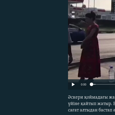
0:00
Әскери қоймадағы жа
үйіне қайтып жатыр. 
сағат алтыдан бастап 