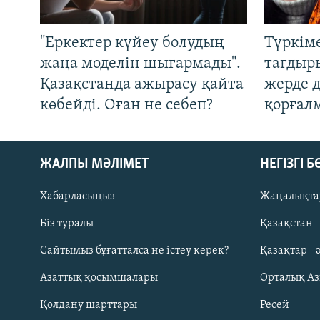
"Еркектер күйеу болудың
Түркім
жаңа моделін шығармады".
тағдыры
Қазақстанда ажырасу қайта
жерде 
көбейді. Оған не себеп?
қорғал
ЖАЛПЫ МӘЛІМЕТ
НЕГІЗГІ 
Хабарласыңыз
Жаңалықта
Біз туралы
Қазақстан
Русский
Сайтымыз бұғатталса не істеу керек?
Қазақтар - 
Азаттық қосымшалары
Орталық А
ЖАЗЫЛЫҢЫЗ
Қолдану шарттары
Ресей