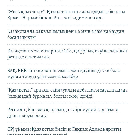
"Жосықсыз ұстау". Қазақстанның адам құқығы бюросы
Ермек Нарымбаев жайлы мәлімдеме жасады
Қазақстанда рақымшылықпен 1,5 мың адам қамаудан
босап шықты
Қазақстан мектептерінде ЖИ, цифрлық қауіпсіздік пән
ретінде оқытылады
БАҚ: КҚК танкер тапшылығы мен қауіпсіздікке бола
мұнай тиеуді үзіп-созуға мәжбүр
"Қазақстан" арнасы сайлауалды дебаттағы сауалнамада
"ешқандай бұрмалау болған жоқ" дейді
Ресейдің Ярослав қаласындағы ірі мұнай зауытына
дрон шабуылдады
CPJ ұйымы Қазақстан билігін Лұқпан Ахмедияровты