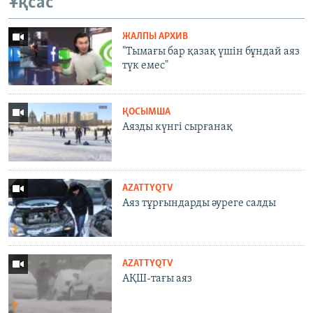
Ұқсас
ЖАЛПЫ АРХИВ
"Тымағы бар қазақ үшін бұндай аяз
түк емес"
ҚОСЫМША
Аязды күнгі сырғанақ
AZATTYQTV
Аяз тұрғындарды әуреге салды
AZATTYQTV
АҚШ-тағы аяз