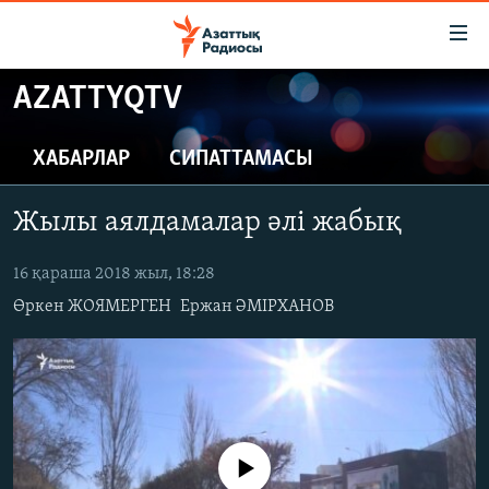
Accessibility
links
Skip
AZATTYQTV
to
ЖАҢАЛЫҚТАР
main
САЯСАТ
ХАБАРЛАР
СИПАТТАМАСЫ
content
AZATTYQTV
Skip
Жылы аялдамалар әлі жабық
to
ҚАҢТАР ОҚИҒАСЫ
main
АДАМ ҚҰҚЫҚТАРЫ
16 қараша 2018 жыл, 18:28
Navigation
Skip
Өркен ЖОЯМЕРГЕН
Ержан ӘМІРХАНОВ
ӘЛЕУМЕТ
to
ӘЛЕМ
Search
АРНАЙЫ ЖОБАЛАР
Русский
No media source currently available