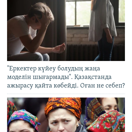
"Еркектер күйеу болудың жаңа
моделін шығармады". Қазақстанда
ажырасу қайта көбейді. Оған не себеп?