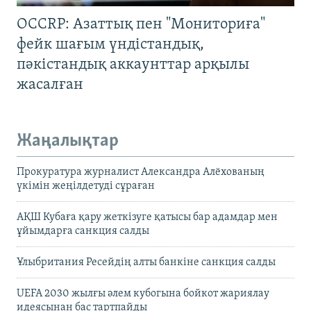
OCCRP: Азаттық пен "Мониториға"
фейк шағым үндістандық,
пәкістандық аккаунттар арқылы
жасалған
Жаңалықтар
Прокуратура журналист Александра Алёхованың
үкімін жеңілдетуді сұраған
АҚШ Кубаға қару жеткізуге қатысы бар адамдар мен
ұйымдарға санкция салды
Ұлыбритания Ресейдің алты банкіне санкция салды
UEFA 2030 жылғы әлем кубогына бойкот жариялау
идеясынан бас тартпайды