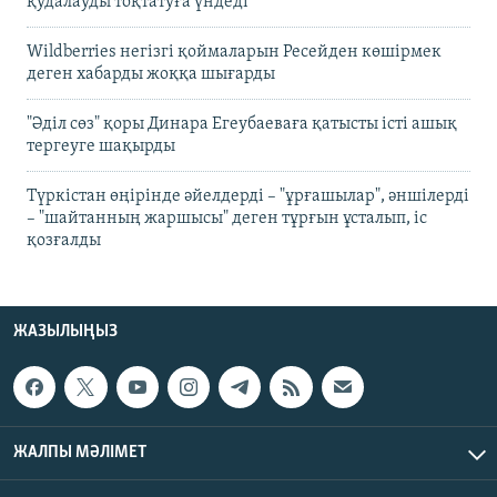
қудалауды тоқтатуға үндеді
Wildberries негізгі қоймаларын Ресейден көшірмек
деген хабарды жоққа шығарды
"Әділ сөз" қоры Динара Егеубаеваға қатысты істі ашық
тергеуге шақырды
Түркістан өңірінде әйелдерді – "ұрғашылар", әншілерді
– "шайтанның жаршысы" деген тұрғын ұсталып, іс
қозғалды
ЖАЗЫЛЫҢЫЗ
ЖАЛПЫ МӘЛІМЕТ