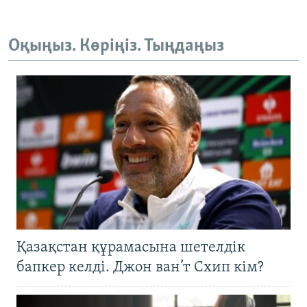
Оқыңыз. Көріңіз. Тыңдаңыз
Қазақстан құрамасына шетелдік
бапкер келді. Джон ван’т Схип кім?