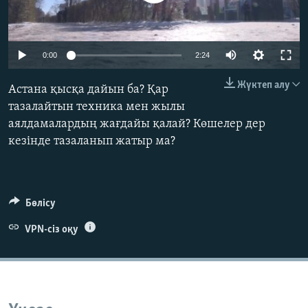
ЖАЗЫЛЫҢЫЗ
0:00
2:24
Басқа тілдерде
Жүктеп алу
Астана қысқа дайын ба? Қар
тазалайтын техника мен жылы
аялдамалардың жағдайы қалай? Көшелер дер
кезінде тазаланып жатыр ма?
Бөлісу
VPN-сіз оқу