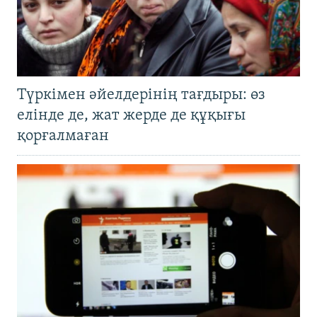
Түркімен әйелдерінің тағдыры: өз
елінде де, жат жерде де құқығы
қорғалмаған