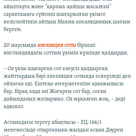
айыптауға және "қарама-қайшы жасалған"
сараптамаға сүйеніп шығарылған үкімге
келіспейтінін айтқан Макин апелляциялық шағым
берген.
20 маусымда
апелляция соты
бірінші
инстанциядағы соттың үкімін күшінде қалдырды.
– Ол үкім шығарған сот елеусіз қалдырған
жайттардың бәрі апелляция сотында ескеріледі деп
ойлаған еді. Ештеңе өзгермегеніне қынжылысы
бар. Бірақ алда әлі Жоғарғы сот бар, соған
дайындалып жатырмыз. Ол мұқалған жоқ, – деді
адвокат.
Астанадағы тергеу абақтысы – ЕЦ-166/1
мекемесінде отырғанына жылдан асқан Дәурен