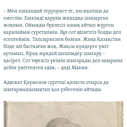
– Мен ешқандай террорист те, насихатшы да
емеспін. Ешкімді қарулы жихадқа шақырған
жоқпын. Ойымды бүкпесіз ашық айтып жүрген
қарапайым суретшімін. Бұл сот әділетсіз болды деп
есептеймін. Тапсырыспен болған. Жаңа Қазақстан
бізде әлі басталған жоқ. Жақсы күндерге үміт
артамыз, бірақ мұндай шешімдер шығару –
қасірет. Сот тәуелсіз үкімін шығарады деп ақырына
дейін үміттенген едім, – деді Макин.
Адвокат Қауменов суретші қапаста отырса да
шығармашылықтан қол үзбегенін айтады.