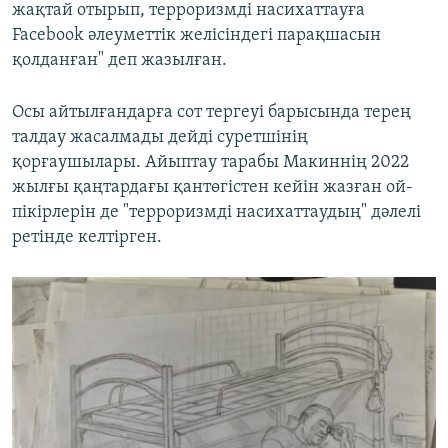
жақтай отырып, терроризмді насихаттауға
Facebook әлеуметтік желісіндегі парақшасын
қолданған" деп жазылған.
Осы айтылғандарға сот тергеуі барысында терең
талдау жасалмады дейді суретшінің
қорғаушылары. Айыптау тарабы Макиннің 2022
жылғы қаңтардағы қантөгістен кейін жазған ой-
пікірлерін де "терроризмді насихаттаудың" дәлелі
ретінде келтірген.