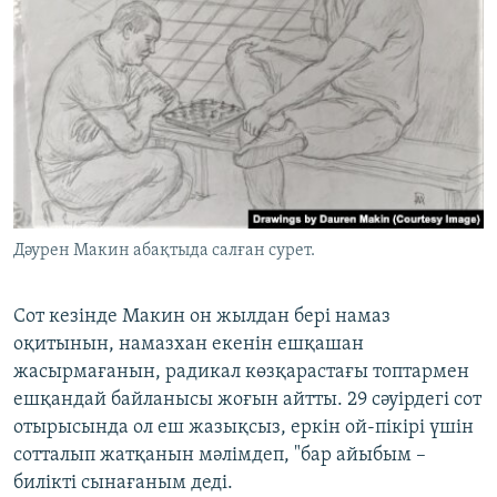
Дәурен Макин абақтыда салған сурет.
Сот кезінде Макин он жылдан бері намаз
оқитынын, намазхан екенін ешқашан
жасырмағанын, радикал көзқарастағы топтармен
ешқандай байланысы жоғын айтты. 29 сәуірдегі сот
отырысында ол еш жазықсыз, еркін ой-пікірі үшін
сотталып жатқанын мәлімдеп, "бар айыбым –
билікті сынағаным деді.