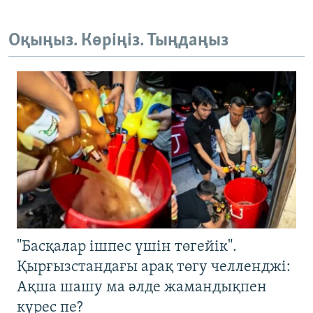
Оқыңыз. Көріңіз. Тыңдаңыз
"Басқалар ішпес үшін төгейік".
Қырғызстандағы арақ төгу челленджі:
Ақша шашу ма әлде жамандықпен
күрес пе?