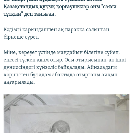
Қазақстандық құқық қорғаушылар оны "саяси
тұтқын" деп таныған.
Кәдімгі қарындашпен ақ параққа салынған
бірнеше сурет.
Міне, кереует үстінде маңдайын білегіне сүйеп,
еңсесі түскен адам отыр. Осы отырысынан-ақ ішкі
дүниесіндегі күйзеліс байқалады. Айналадағы
көріністен бұл адам абақтыда отырғаны айқын
аңғарылады.