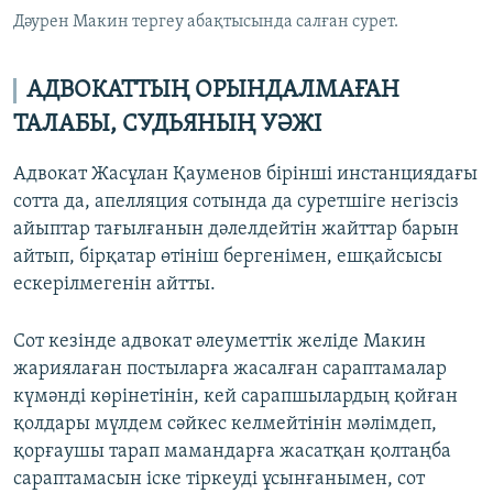
Дәурен Макин тергеу абақтысында салған сурет.
АДВОКАТТЫҢ ОРЫНДАЛМАҒАН
ТАЛАБЫ, СУДЬЯНЫҢ УӘЖІ
Адвокат Жасұлан Қауменов бірінші инстанциядағы
сотта да, апелляция сотында да суретшіге негізсіз
айыптар тағылғанын дәлелдейтін жайттар барын
айтып, бірқатар өтініш бергенімен, ешқайсысы
ескерілмегенін айтты.
Сот кезінде адвокат әлеуметтік желіде Макин
жариялаған постыларға жасалған сараптамалар
күмәнді көрінетінін, кей сарапшылардың қойған
қолдары мүлдем сәйкес келмейтінін мәлімдеп,
қорғаушы тарап мамандарға жасатқан қолтаңба
сараптамасын іске тіркеуді ұсынғанымен, сот