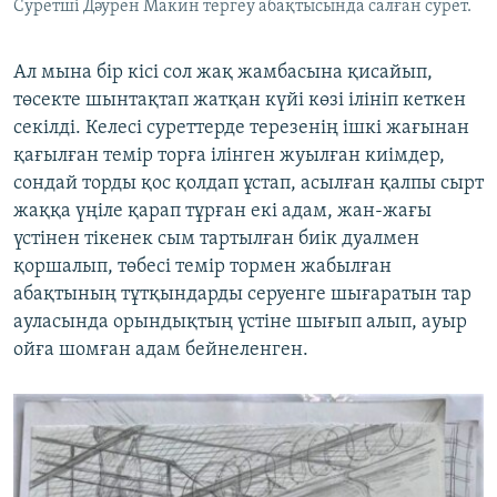
Суретші Дәурен Макин тергеу абақтысында салған сурет.
Ал мына бір кісі сол жақ жамбасына қисайып,
төсекте шынтақтап жатқан күйі көзі ілініп кеткен
секілді. Келесі суреттерде терезенің ішкі жағынан
қағылған темір торға ілінген жуылған киімдер,
сондай торды қос қолдап ұстап, асылған қалпы сырт
жаққа үңіле қарап тұрған екі адам, жан-жағы
үстінен тікенек сым тартылған биік дуалмен
қоршалып, төбесі темір тормен жабылған
абақтының тұтқындарды серуенге шығаратын тар
ауласында орындықтың үстіне шығып алып, ауыр
ойға шомған адам бейнеленген.