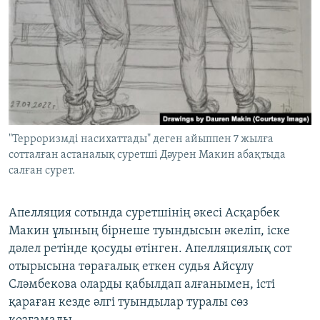
"Терроризмді насихаттады" деген айыппен 7 жылға
сотталған астаналық суретші Дәурен Макин абақтыда
салған сурет.
Апелляция сотында суретшінің әкесі Асқарбек
Макин ұлының бірнеше туындысын әкеліп, іске
дәлел ретінде қосуды өтінген. Апелляциялық сот
отырысына төрағалық еткен судья Айсұлу
Сләмбекова оларды қабылдап алғанымен, істі
қараған кезде әлгі туындылар туралы сөз