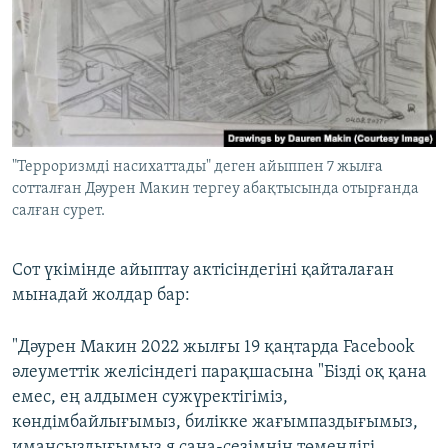
"Терроризмді насихаттады" деген айыппен 7 жылға
сотталған Дәурен Макин тергеу абақтысында отырғанда
салған сурет.
Сот үкімінде айыптау актісіндегіні қайталаған
мынадай жолдар бар:
"Дәурен Макин 2022 жылғы 19 қаңтарда Facebook
әлеуметтік желісіндегі парақшасына "Бізді оқ қана
емес, ең алдымен сужүректігіміз,
көндімбайлығымыз, билікке жағымпаздығымыз,
имансыздығымыз я сана-сезімнің төмендігі,