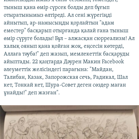
тыныш қана өмір сүрсек болды деп бұғып
отыратынымыз өлтіреді. Ал сені жүрегіңді
айнытып, ар-намысыңды қорлайтын "адам
еместер" басқарып отырғанда қалай ғана тыныш
өмір сүруге болады! Бұл – алжасқан сюрреализм! Ал
халық оянып қана қойған жоқ, еңсесін көтерді,
Аллаға тәуба!" деп жазып, мемлекеттік басқаруды
айыптады. 22 қаңтарда Дәурен Макин Facebook
әлеуметтік желісіндегі парағына: "Майдан,
Талибан, Казак, Запорожская сечь, Радикал, Шал
кет, Тонкай кет, Шура-Совет деген сөздер маған
ұнайды!" деп жазған".