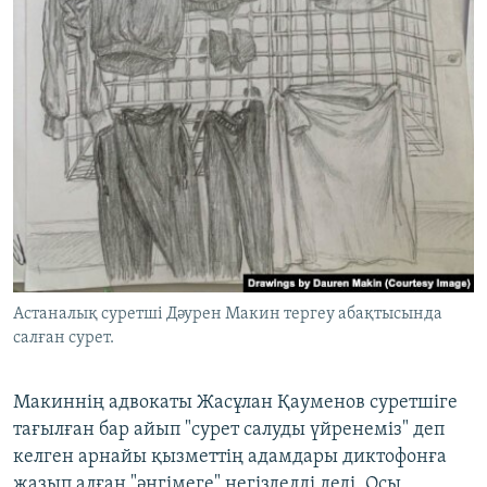
Астаналық суретші Дәурен Макин тергеу абақтысында
салған сурет.
Макиннің адвокаты Жасұлан Қауменов суретшіге
тағылған бар айып "сурет салуды үйренеміз" деп
келген арнайы қызметтің адамдары диктофонға
жазып алған "әңгімеге" негізделді деді. Осы