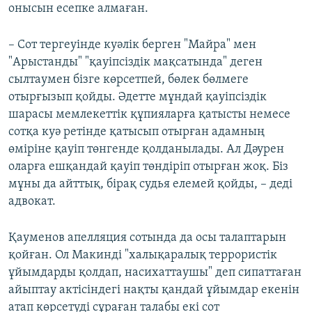
онысын есепке алмаған.
– Сот тергеуінде куәлік берген "Майра" мен
"Арыстанды" "қауіпсіздік мақсатында" деген
сылтаумен бізге көрсетпей, бөлек бөлмеге
отырғызып қойды. Әдетте мұндай қауіпсіздік
шарасы мемлекеттік құпияларға қатысты немесе
сотқа куә ретінде қатысып отырған адамның
өміріне қауіп төнгенде қолданылады. Ал Дәурен
оларға ешқандай қауіп төндіріп отырған жоқ. Біз
мұны да айттық, бірақ судья елемей қойды, – деді
адвокат.
Қауменов апелляция сотында да осы талаптарын
қойған. Ол Макинді "халықаралық террористік
ұйымдарды қолдап, насихаттаушы" деп сипаттаған
айыптау актісіндегі нақты қандай ұйымдар екенін
атап көрсетуді сұраған талабы екі сот