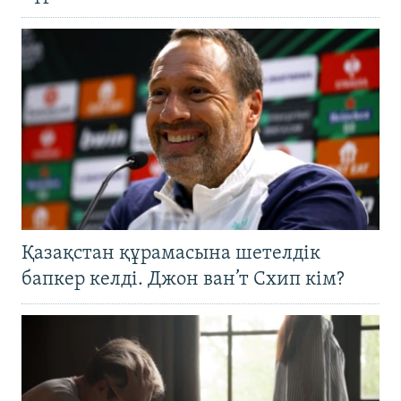
Қазақстан құрамасына шетелдік
бапкер келді. Джон ван’т Схип кім?