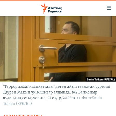
Accessibility
links
Skip
to
ЖАҢАЛЫҚТАР
main
САЯСАТ
content
AZATTYQTV
Skip
to
ҚАҢТАР ОҚИҒАСЫ
main
АДАМ ҚҰҚЫҚТАРЫ
Navigation
Skip
ӘЛЕУМЕТ
to
ӘЛЕМ
Search
"Терроризмді насихаттады" деген айып тағылған суретші
Дәурен Макин үкім шығар алдында. №2 Байқоңыр
АРНАЙЫ ЖОБАЛАР
аудандық соты, Астана, 27 сәуір, 2023 жыл.
Фото:Sania
Toiken (RFE/RL)
Русский