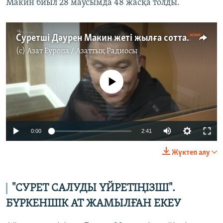
Макин биыл 28 маусымда 48 жасқа толды.
Суретші Дәурен Макин жеті жылға сотталды
(c)
Азат Еуропа / Азаттық Радиосы
No media source currently available
Auto
0:00
2:41
240p
Жүктеп алу
360p
Auto
240p
360p
480p
480p
"СУРЕТ САЛУДЫ ҮЙРЕТІҢІЗШІ".
720p
БҮРКЕНШІК АТ ЖАМЫЛҒАН ЕКЕУ
720p
1080p
1080p