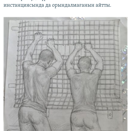
инстанциясында да орындалмағанын айтты.