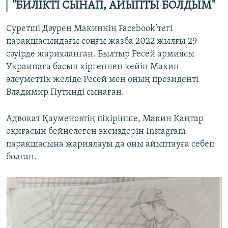
"БИЛІКТІ СЫНАП, АЙЫПТЫ БОЛДЫМ"
Суретші Дәурен Макиннің Facebook’тегі
парақшасындағы соңғы жазба 2022 жылғы 29
сәуірде жарияланған. Былтыр Ресей армиясы
Украинаға басып кіргеннен кейін Макин
әлеуметтік желіде Ресей мен оның президенті
Владимир Путинді сынаған.
Адвокат Қауменовтің пікірінше, Макин Қаңтар
оқиғасын бейнелеген эксиздерін Instagram
парақшасына жариялауы да оны айыптауға себеп
болған.