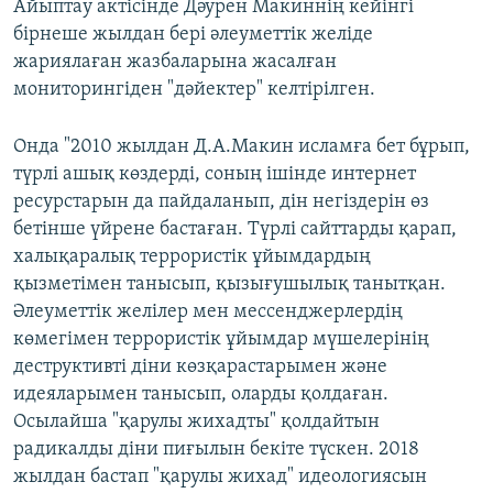
Айыптау актісінде Дәурен Макиннің кейінгі
бірнеше жылдан бері әлеуметтік желіде
жариялаған жазбаларына жасалған
мониторингіден "дәйектер" келтірілген.
Онда "2010 жылдан Д.А.Макин исламға бет бұрып,
түрлі ашық көздерді, соның ішінде интернет
ресурстарын да пайдаланып, дін негіздерін өз
бетінше үйрене бастаған. Түрлі сайттарды қарап,
халықаралық террористік ұйымдардың
қызметімен танысып, қызығушылық танытқан.
Әлеуметтік желілер мен мессенджерлердің
көмегімен террористік ұйымдар мүшелерінің
деструктивті діни көзқарастарымен және
идеяларымен танысып, оларды қолдаған.
Осылайша "қарулы жихадты" қолдайтын
радикалды діни пиғылын бекіте түскен. 2018
жылдан бастап "қарулы жихад" идеологиясын