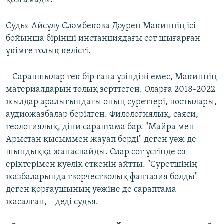
қозғамады.
Судья Айсұлу Сләмбекова Дәурен Макиннің ісі
бойынша бірінші инстанциядағы сот шығарған
үкімге толық келісті.
– Сарапшылар тек бір ғана үзіндіні емес, Макиннің
материалдарын толық зерттеген. Оларға 2018-2022
жылдар аралығындағы оның суреттері, постылары,
аудиожазбалар берілген. Филологиялық, саяси,
теологиялық, діни сараптама бар. "Майра мен
Арыстан қысыммен жауап берді" деген уәж де
шындыққа жанаспайды. Олар сот үстінде өз
еріктерімен куәлік еткенін айтты. "Суретшінің
жазбаларында творчестволық фантазия болды"
деген қорғаушының уәжіне де сараптама
жасалған, – деді судья.