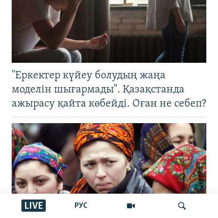
"Еркектер күйеу болудың жаңа
моделін шығармады". Қазақстанда
ажырасу қайта көбейді. Оған не себеп?
LIVE
РУС