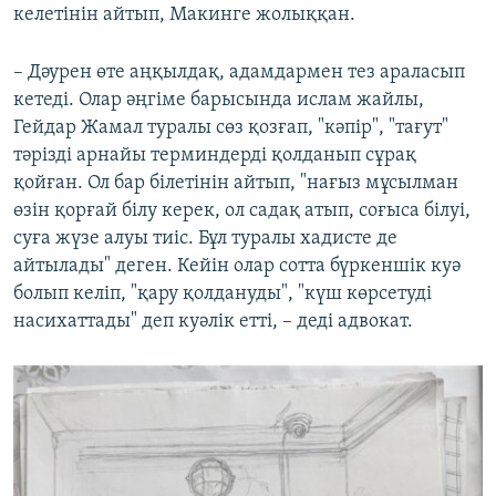
келетінін айтып, Макинге жолыққан.
– Дәурен өте аңқылдақ, адамдармен тез араласып
кетеді. Олар әңгіме барысында ислам жайлы,
Гейдар Жамал туралы сөз қозғап, "кәпір", "тағут"
тәрізді арнайы терминдерді қолданып сұрақ
қойған. Ол бар білетінін айтып, "нағыз мұсылман
өзін қорғай білу керек, ол садақ атып, соғыса білуі,
суға жүзе алуы тиіс. Бұл туралы хадисте де
айтылады" деген. Кейін олар сотта бүркеншік куә
болып келіп, "қару қолдануды", "күш көрсетуді
насихаттады" деп куәлік етті, – деді адвокат.