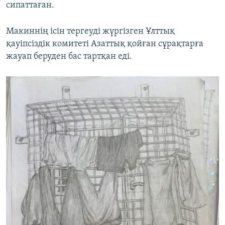
сипаттаған.
Макиннің ісін тергеуді жүргізген Ұлттық
қауіпсіздік комитеті Азаттық қойған сұрақтарға
жауап беруден бас тартқан еді.