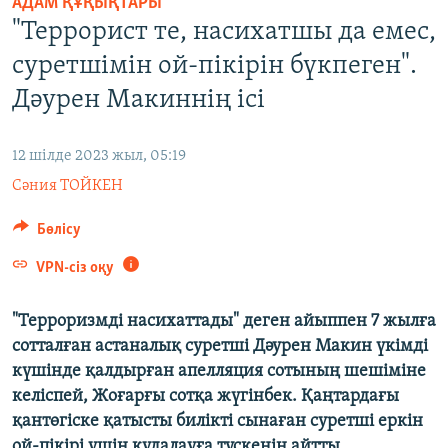
АДАМ ҚҰҚЫҚТАРЫ
ЖАЗЫЛЫҢЫЗ
"Террорист те, насихатшы да емес,
суретшімін ой-пікірін бүкпеген".
Дәурен Макиннің ісі
Басқа тілдерде
12 шілде 2023 жыл, 05:19
Сәния ТОЙКЕН
Бөлісу
VPN-сіз оқу
"Терроризмді насихаттады" деген айыппен 7 жылға
сотталған астаналық суретші Дәурен Макин үкімді
күшінде қалдырған апелляция сотының шешіміне
келіспей, Жоғарғы сотқа жүгінбек. Қаңтардағы
қантөгіске қатысты билікті сынаған суретші еркін
ой-пікірі үшін қудалауға түскенін айтты.