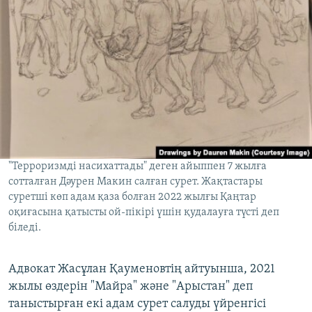
"Терроризмді насихаттады" деген айыппен 7 жылға
сотталған Дәурен Макин салған сурет. Жақтастары
суретші көп адам қаза болған 2022 жылғы Қаңтар
оқиғасына қатысты ой-пікірі үшін қудалауға түсті деп
біледі.
Адвокат Жасұлан Қауменовтің айтуынша, 2021
жылы өздерін "Майра" және "Арыстан" деп
таныстырған екі адам сурет салуды үйренгісі