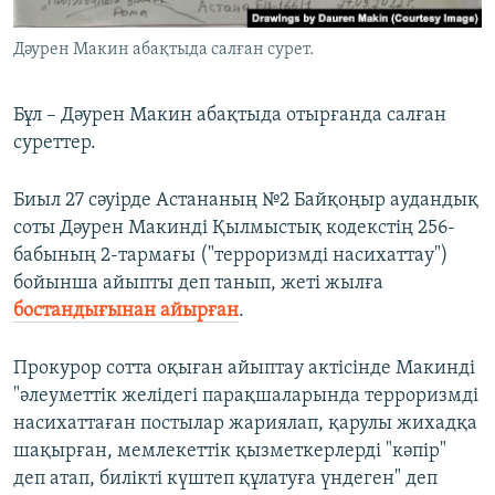
Дәурен Макин абақтыда салған сурет.
Бұл – Дәурен Макин абақтыда отырғанда салған
суреттер.
Биыл 27 сәуірде Астананың №2 Байқоңыр аудандық
соты Дәурен Макинді Қылмыстық кодекстің 256-
бабының 2-тармағы ("терроризмді насихаттау")
бойынша айыпты деп танып, жеті жылға
бостандығынан айырған
.
Прокурор сотта оқыған айыптау актісінде Макинді
"әлеуметтік желідегі парақшаларында терроризмді
насихаттаған постылар жариялап, қарулы жихадқа
шақырған, мемлекеттік қызметкерлерді "кәпір"
деп атап, билікті күштеп құлатуға үндеген" деп