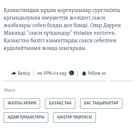
Қазақстандық құқық қорғаушылар суретшінің
қуғындалуына әлеуметтік желідегі саяси
жазбалары себеп болды деп біледі. Олар Дәурен
Макинді "саяси тұтқындар" тізіміне енгізген.
Қазақстан билігі азаматтарды саяси себеппен
қудалайтынын жоққа шығарады.
Бөлісу
VPN-сіз оқу
Follow us
Айдар
ЖАЛПЫ АРХИВ
ҚАЗАҚСТАН
БАС ТАҚЫРЫПТАР
АДАМ ҚҰҚЫҚТАРЫ
ҚАҢТАР ОҚИҒАСЫ