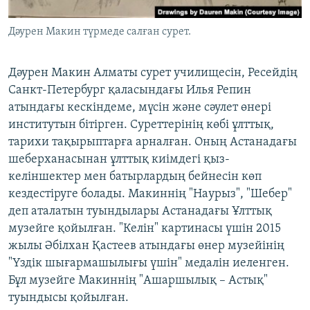
Дәурен Макин түрмеде салған сурет.
Дәурен Макин Алматы сурет училищесін, Ресейдің
Санкт-Петербург қаласындағы Илья Репин
атындағы кескіндеме, мүсін және сәулет өнері
институтын бітірген. Суреттерінің көбі ұлттық,
тарихи тақырыптарға арналған. Оның Астанадағы
шеберханасынан ұлттық киімдегі қыз-
келіншектер мен батырлардың бейнесін көп
кездестіруге болады. Макиннің "Наурыз", "Шебер"
деп аталатын туындылары Астанадағы Ұлттық
музейге қойылған. "Келін" картинасы үшін 2015
жылы Әбілхан Қастеев атындағы өнер музейінің
"Үздік шығармашылығы үшін" медалін иеленген.
Бұл музейге Макиннің "Ашаршылық – Астық"
туындысы қойылған.