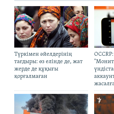
Түркімен әйелдерінің
OCCRP:
тағдыры: өз елінде де, жат
"Монит
жерде де құқығы
үндіст
қорғалмаған
аккаун
жасалғ