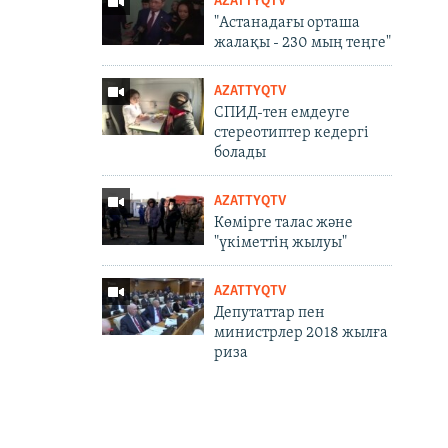
AZATTYQTV
"Астанадағы орташа
жалақы - 230 мың теңге"
AZATTYQTV
СПИД-тен емдеуге
стереотиптер кедергі
болады
AZATTYQTV
Көмірге талас және
"үкіметтің жылуы"
AZATTYQTV
Депутаттар пен
министрлер 2018 жылға
риза