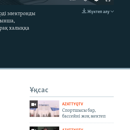
Жүктеп алу
рді электронды
EMBED
уынша,
ірақ халыққа
Ұқсас
AZATTYQTV
Спортшысы бар,
бассейні жоқ мектеп