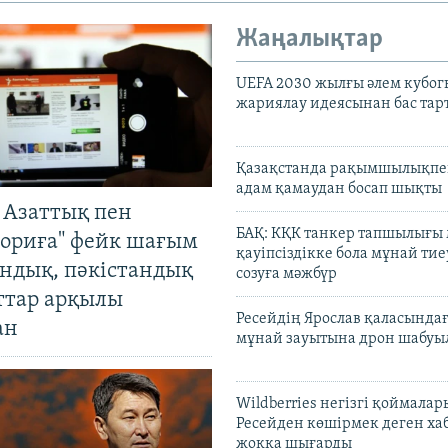
Жаңалықтар
UEFA 2030 жылғы әлем кубог
жариялау идеясынан бас та
Қазақстанда рақымшылықпен
адам қамаудан босап шықты
 Азаттық пен
БАҚ: КҚК танкер тапшылығы
ориға" фейк шағым
қауіпсіздікке бола мұнай тиеу
андық, пәкістандық
созуға мәжбүр
ттар арқылы
Ресейдің Ярослав қаласындағ
ан
мұнай зауытына дрон шабуы
Wildberries негізгі қоймала
Ресейден көшірмек деген ха
жоққа шығарды