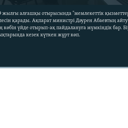
19 жылғы алғашқы отырысында "мемлекеттік қызметте
елесін қарады. Ақпарат министрі Дәурен Абаевтың айт
ң көбін үйде отырып-ақ пайдалануға мүмкіндік бар. Б
ықтарында кезек күткен жұрт көп.