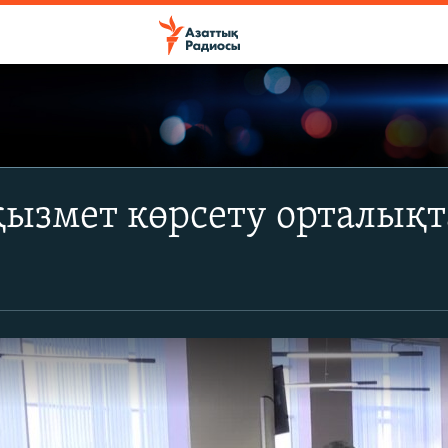
ызмет көрсету орталықт