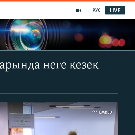
LIVE
РУС
арында неге кезек
EMBED