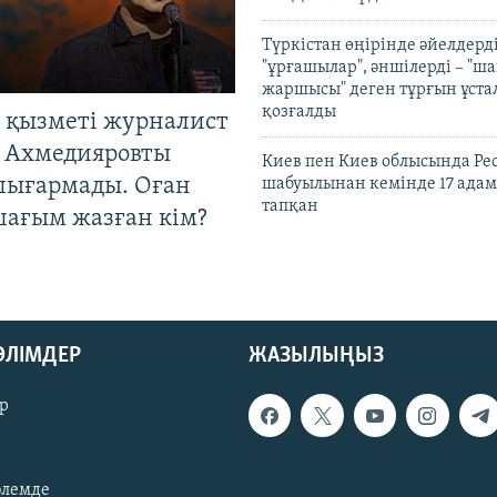
Түркістан өңірінде әйелдерді
"ұрғашылар", әншілерді – "
жаршысы" деген тұрғын ұстал
қозғалды
 қызметі журналист
 Ахмедияровты
Киев пен Киев облысында Рес
шығармады. Оған
шабуылынан кемінде 17 адам
тапқан
шағым жазған кім?
БӨЛІМДЕР
ЖАЗЫЛЫҢЫЗ
р
әлемде