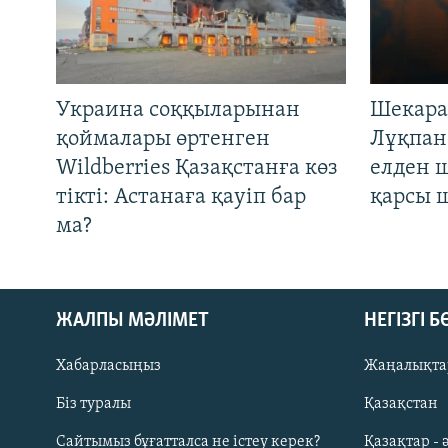
Украина соққыларынан
Шекара
қоймалары өртенген
Лұқпан
Wildberries Қазақстанға көз
елден 
тікті: Астанаға қауіп бар
қарсы 
ма?
ЖАЛПЫ МӘЛІМЕТ
НЕГІЗГІ 
Хабарласыңыз
Жаңалықта
Біз туралы
Қазақстан
Русский
Сайтымыз бұғатталса не істеу керек?
Қазақтар - 