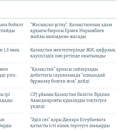
ына бойкот
"Жосықсыз ұстау". Қазақстанның адам
ртпайды
құқығы бюросы Ермек Нарымбаев
жайлы мәлімдеме жасады
 1,5 мың
Қазақстан мектептерінде ЖИ, цифрлық
қауіпсіздік пән ретінде оқытылады
 мен
"Қазақстан" арнасы сайлауалды
ді үзіп-
дебаттағы сауалнамада "ешқандай
бұрмалау болған жоқ" дейді
ы ірі
CPJ ұйымы Қазақстан билігін Лұқпан
лдады
Ахмедияровты қудалауды тоқтатуға
үндеді
рын
"Әділ сөз" қоры Динара Егеубаеваға
барды
қатысты істі ашық тергеуге шақырды