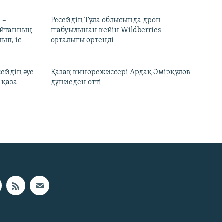
 –
Ресейдің Тула облысында дрон
шайтанның
шабуылынан кейін Wildberries
ып, іс
орталығы өртенді
ейдің әуе
Қазақ кинорежиссері Ардақ Әмірқұлов
 қаза
дүниеден өтті