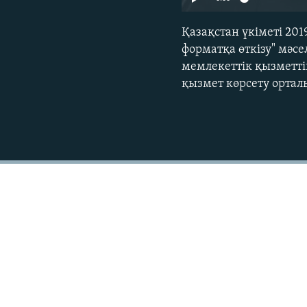
Қазақстан үкіметі 20
форматқа өткізу" мәс
мемлекеттік қызметті
қызмет көрсету ортал