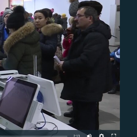
able
2:13