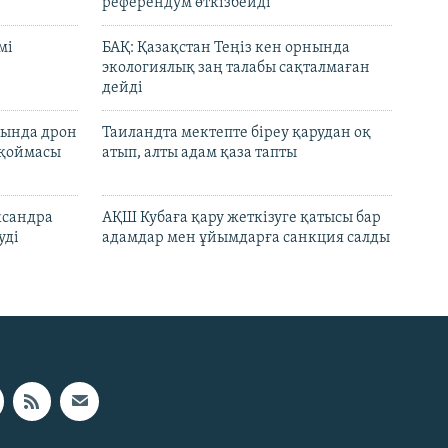
референдум өткізбейді
мі
БАҚ: Қазақстан Теңіз кен орнында
экологиялық заң талабы сақталмаған
дейді
сында дрон
Таиландта мектепте біреу қарудан оқ
 қоймасы
атып, алты адам қаза тапты
ксандра
АҚШ Кубаға қару жеткізуге қатысы бар
уді
адамдар мен ұйымдарға санкция салды