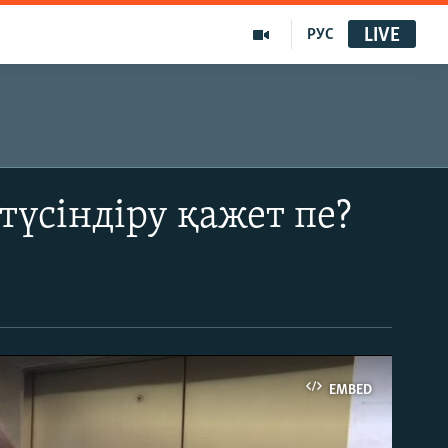
LIVE
РУС
үсіндіру қажет пе?
EMBED