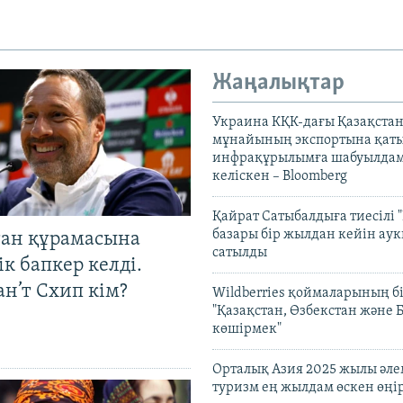
Жаңалықтар
Украина КҚК-дағы Қазақста
мұнайының экспортына қаты
инфрақұрылымға шабуылдам
келіскен – Bloomberg
Қайрат Сатыбалдыға тиесілі "
базары бір жылдан кейін ау
тан құрамасына
сатылды
к бапкер келді.
н’т Схип кім?
Wildberries қоймаларының бі
"Қазақстан, Өзбекстан және 
көшірмек"
Орталық Азия 2025 жылы әл
туризм ең жылдам өскен өңі