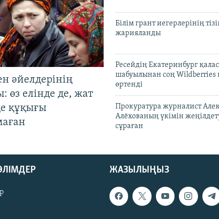
Білім грант иегерлерінің тізі
жарияланды
Ресейдің Екатеринбург қала
шабуылынан соң Wildberries
ен әйелдерінің
өртенді
: өз елінде де, жат
де құқығы
Прокуратура журналист Але
Алёхованың үкімін жеңілдет
маған
сұраған
БӨЛІМДЕР
ЖАЗЫЛЫҢЫЗ
р