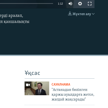
1:12
Жүктеп алу
рді аралап,
EMBED
"бұл қаншалықты
Ұқсас
САУАЛНАМА
"Астанадан бөлінген
қаржы ауылдарға жетсе,
жағдай жақсарады"