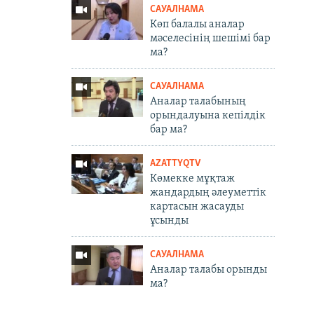
САУАЛНАМА
Көп балалы аналар
мәселесінің шешімі бар
ма?
САУАЛНАМА
Аналар талабының
орындалуына кепілдік
бар ма?
AZATTYQTV
Көмекке мұқтаж
жандардың әлеуметтік
картасын жасауды
ұсынды
САУАЛНАМА
Аналар талабы орынды
ма?