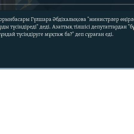
рынбасары Гүлшара Әбдіхалықова "министрлер өңірле
ды түсіндіреді" деді. Азаттық тілшісі депутаттардан 
дай түсіндіруге мұқтаж ба?" деп сұраған еді.