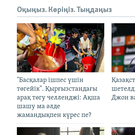
Оқыңыз. Көріңіз. Тыңдаңыз
"Басқалар ішпес үшін
Қазақс
төгейік". Қырғызстандағы
шетелді
арақ төгу челленджі: Ақша
Джон ва
шашу ма әлде
жамандықпен күрес пе?