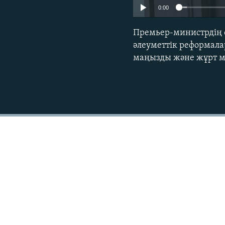
0:00
Премьер-министрдің о
әлеуметтік реформалар
маңызды және жұрт мұн