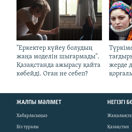
"Еркектер күйеу болудың
Түркім
жаңа моделін шығармады".
тағдыры
Қазақстанда ажырасу қайта
жерде 
көбейді. Оған не себеп?
қорғал
ЖАЛПЫ МӘЛІМЕТ
НЕГІЗГІ 
Хабарласыңыз
Жаңалықта
Біз туралы
Қазақстан