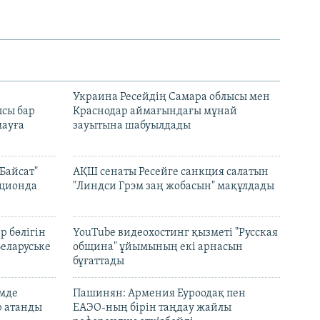
н
Украина Ресейдің Самара облысы мен
сы бар
Краснодар аймағындағы мұнай
ауға
зауытына шабуылдады
Байсат"
АҚШ сенаты Ресейге санкция салатын
кционда
"Линдси Грэм заң жобасын" мақұлдады
р бөлігін
YouTube видеохостинг қызметі "Русская
Беларуське
община" ұйымының екі арнасын
бұғаттады
емде
Пашинян: Армения Еуроодақ пен
р атанды
ЕАЭО-ның бірін таңдау жайлы