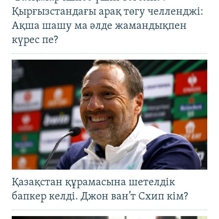
Қырғызстандағы арақ төгу челленджі:
Ақша шашу ма әлде жамандықпен
күрес пе?
Қазақстан құрамасына шетелдік
бапкер келді. Джон ван’т Схип кім?