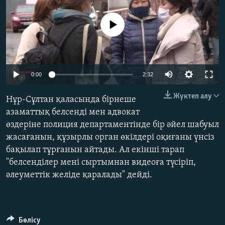
ЖАЗЫЛЫҢЫЗ
No media source currently available
Басқа тілдерде
Auto
0:00
2:32
240p
Жүктеп алу
Нұр-Сұлтан қаласында бірнеше
360p
азаматтық белсенді мен адвокат
өздеріне полиция департаментінде бір әйел шабуыл
480p
Auto
240p
360p
480p
жасағанын, құзырлы орган өкілдері оқиғаны үнсіз
720p
бақылап тұрғанын айтады. Ал екінші тарап
720p
1080p
1080p
"белсенділер мені сыртымнан видеоға түсіріп,
әлеуметтік желіде қаралады" дейді.
Бөлісу