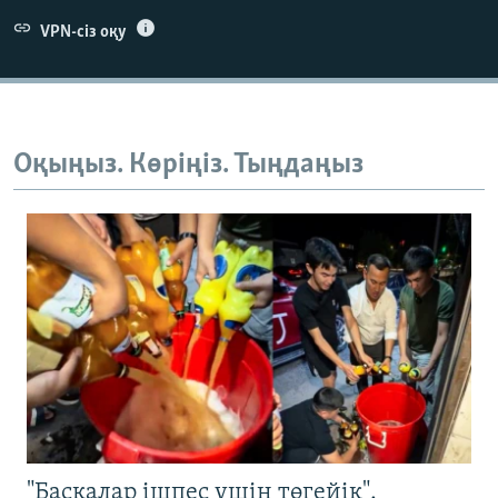
VPN-сіз оқу
Оқыңыз. Көріңіз. Тыңдаңыз
"Басқалар ішпес үшін төгейік".