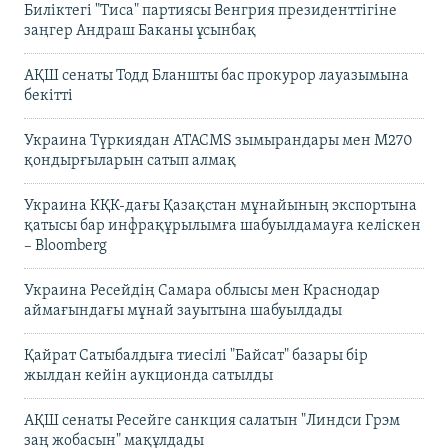
Биліктегі "Тиса" партиясы Венгрия президенттігіне
заңгер Андраш Баканы ұсынбақ
АҚШ сенаты Тодд Бланшты бас прокурор лауазымына
бекітті
Украина Түркиядан ATACMS зымырандары мен M270
қондырғыларын сатып алмақ
Украина КҚК-дағы Қазақстан мұнайының экспортына
қатысы бар инфрақұрылымға шабуылдамауға келіскен
– Bloomberg
Украина Ресейдің Самара облысы мен Краснодар
аймағындағы мұнай зауытына шабуылдады
Қайрат Сатыбалдыға тиесілі "Байсат" базары бір
жылдан кейін аукционда сатылды
АҚШ сенаты Ресейге санкция салатын "Линдси Грэм
заң жобасын" мақұлдады