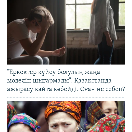
"Еркектер күйеу болудың жаңа
моделін шығармады". Қазақстанда
ажырасу қайта көбейді. Оған не себеп?