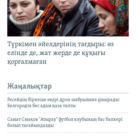
Түркімен әйелдерінің тағдыры: өз
елінде де, жат жерде де құқығы
қорғалмаған
Жаңалықтар
Ресейдің бірнеше өңірі дрон шабуылына ұшырады:
Белгородта бес адам қаза тапты
Самат Смақов "Атырау" футбол клубының бас бапкері
болып тағайындалды