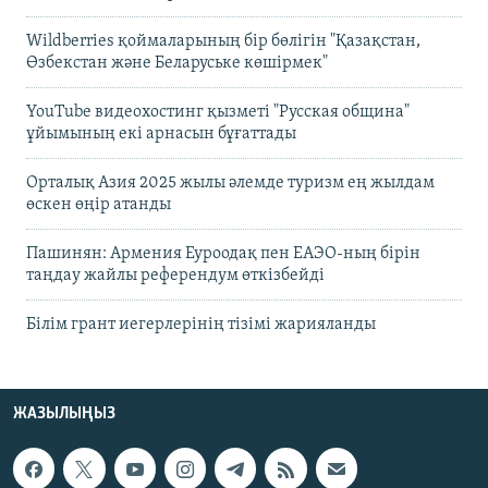
Wildberries қоймаларының бір бөлігін "Қазақстан,
Өзбекстан және Беларуське көшірмек"
YouTube видеохостинг қызметі "Русская община"
ұйымының екі арнасын бұғаттады
Орталық Азия 2025 жылы әлемде туризм ең жылдам
өскен өңір атанды
Пашинян: Армения Еуроодақ пен ЕАЭО-ның бірін
таңдау жайлы референдум өткізбейді
Білім грант иегерлерінің тізімі жарияланды
ЖАЗЫЛЫҢЫЗ