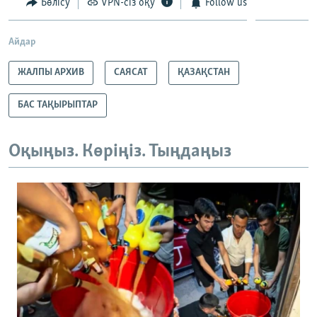
Бөлісу
VPN-сіз оқу
Follow us
Айдар
ЖАЛПЫ АРХИВ
САЯСАТ
ҚАЗАҚСТАН
БАС ТАҚЫРЫПТАР
Оқыңыз. Көріңіз. Тыңдаңыз