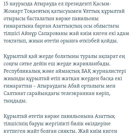
15 наурызда Атырауда ел президенті Қасым-
Жомарт Тоқаевтың қатысуымен Ұлттық құрылтай
отырысы басталатын көрме павильоны
ғимаратына барған Азаттықтың осы облыстағы
тілшісі Айнұр Сапарованы жай киім киген екі адам
тоқтатып, жиын өтетін орынға өткізбей қойды.
Құрылтай қай жерде болатыны туралы ақпарат ең
соңғы сәтке дейін еш жерде жарияланбады.
Республикалық және аймақтық БАҚ журналистері
жиынды құрылтай өтіп жатқан жерден басқа екі
ғимараттан – Атыраудағы Абай орталығы мен
Салтанат сарайындағы телеэкраннан көріп,
тыңдады.
Құрылтай өтетін көрме павильонына Азаттық
тілшісінің баруы жергілікті билік өкілдеріне
күтпеген жайт болған сияқты. Жай киім киген