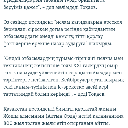
құндылықтарын табанды түрде орнықтыра
беруіміз қажет", – деп мәлімдеді Тоқаев.
Өз сөзінде президент "ислам қағидаларын өрескел
бұрмалап, сірескен догма ретінде қабылдайтын
отбасылардағы әйелді кемсіту, тіпті қорлау
фактілеріне ерекше назар аударуға" шақырды.
"Ондай отбасылардың тұрмыс-тіршілігі ғылым мен
техниканың жетістігіне толы XXI ғасырдың өмір
салтына мүлде үйлеспейтін сорақы тыйымдар мен
тәртіптерге негізделген. Кейбіреулер ортағасырлық
ескі таным-түсінік пен іс-әрекетке әдейі кері
тартатындай болып көрінеді", – деді Тоқаев.
Қазақстан президенті биылғы құрылтай жиыны
Жошы ұлысының (Алтын Орда) негізі қаланғанына
800 жыл толған жылы өтіп отырғанын айтты.