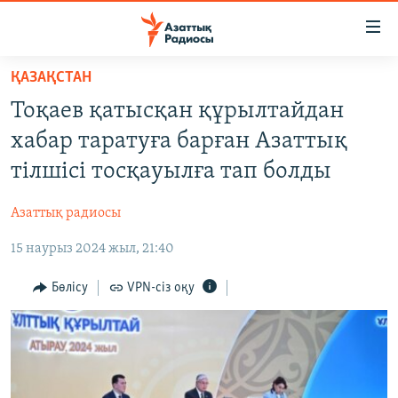
Accessibility
links
Skip
ҚАЗАҚСТАН
to
ЖАҢАЛЫҚТАР
Тоқаев қатысқан құрылтайдан
main
САЯСАТ
content
хабар таратуға барған Азаттық
AZATTYQTV
Skip
тілшісі тосқауылға тап болды
to
ҚАҢТАР ОҚИҒАСЫ
main
Азаттық радиосы
АДАМ ҚҰҚЫҚТАРЫ
Navigation
Skip
15 наурыз 2024 жыл, 21:40
ӘЛЕУМЕТ
to
ӘЛЕМ
Бөлісу
VPN-сіз оқу
Search
АРНАЙЫ ЖОБАЛАР
Русский