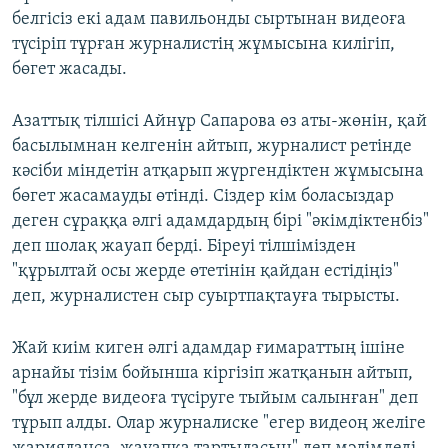
белгісіз екі адам павильонды сыртынан видеоға
түсіріп тұрған журналистің жұмысына килігіп,
бөгет жасады.
Азаттық тілшісі Айнұр Сапарова өз аты-жөнін, қай
басылымнан келгенін айтып, журналист ретінде
кәсіби міндетін атқарып жүргендіктен жұмысына
бөгет жасамауды өтінді. Сіздер кім боласыздар
деген сұраққа әлгі адамдардың бірі "әкімдіктенбіз"
деп шолақ жауап берді. Біреуі тілшімізден
"құрылтай осы жерде өтетінін қайдан естідіңіз"
деп, журналистен сыр суыртпақтауға тырысты.
Жай киім киген әлгі адамдар ғимараттың ішіне
арнайы тізім бойынша кіргізіп жатқанын айтып,
"бұл жерде видеоға түсіруге тыйым салынған" деп
тұрып алды. Олар журналиске "егер видеоң желіге