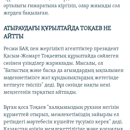
орталығы ғимаратына кіргізіп, олар жиынды сол
жерден бақылаған.
АТЫРАУДА
ҒЫ ҚҰРЫЛТАЙДА Т
О
ҚАЕВ НЕ
АЙТТЫ
Ресми БАҚ пен жергілікті агенттіктер президент
Қасым-Жомарт Тоқаевтың құрылтайда сөйлеген
сөзінен үзінділер жариялады. Мысалы, ол
"Батыстың және басқа да ағымдардың ықпалымен
мәдениетімізге жат құндылықтардың жетегінде
кетпеуге тиіспіз" деді. Бұл сөзінде нақты нені
меңзегенін тарқатып айтпады.
Бұған қоса Тоқаев "халқымыздың рухани негізін
құрметтей отырып, мемлекетіміздің зайырлы ел
ретіндегі мәртебесін күшейте түсуіміз керек" деді.
Қазақстан өзінің мемлекеттілігіне және қоғамдық