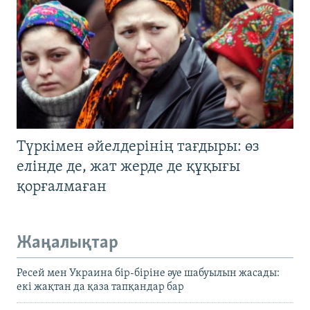
Түркімен әйелдерінің тағдыры: өз
елінде де, жат жерде де құқығы
қорғалмаған
Жаңалықтар
Ресей мен Украина бір-біріне әуе шабуылын жасады:
екі жақтан да қаза тапқандар бар