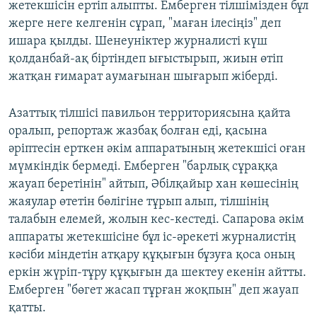
жетекшісін ертіп алыпты. Емберген тілшімізден бұл
жерге неге келгенін сұрап, "маған ілесіңіз" деп
ишара қылды. Шенеуніктер журналисті күш
қолданбай-ақ біртіндеп ығыстырып, жиын өтіп
жатқан ғимарат аумағынан шығарып жіберді.
Азаттық тілшісі павильон территориясына қайта
оралып, репортаж жазбақ болған еді, қасына
әріптесін ерткен әкім аппаратының жетекшісі оған
мүмкіндік бермеді. Емберген "барлық сұраққа
жауап беретінін" айтып, Әбілқайыр хан көшесінің
жаяулар өтетін бөлігіне тұрып алып, тілшінің
талабын елемей, жолын кес-кестеді. Сапарова әкім
аппараты жетекшісіне бұл іс-әрекеті журналистің
кәсіби міндетін атқару құқығын бұзуға қоса оның
еркін жүріп-тұру құқығын да шектеу екенін айтты.
Емберген "бөгет жасап тұрған жоқпын" деп жауап
қатты.