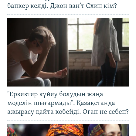
бапкер келді. Джон ван’т Схип кім?
"Еркектер күйеу болудың жаңа
моделін шығармады". Қазақстанда
ажырасу қайта көбейді. Оған не себеп?