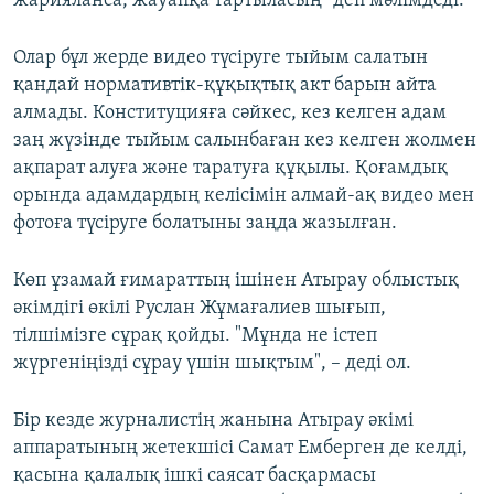
жарияланса, жауапқа тартыласың" деп мәлімдеді.
Олар бұл жерде видео түсіруге тыйым салатын
қандай нормативтік-құқықтық акт барын айта
алмады. Конституцияға сәйкес, кез келген адам
заң жүзінде тыйым салынбаған кез келген жолмен
ақпарат алуға және таратуға құқылы. Қоғамдық
орында адамдардың келісімін алмай-ақ видео мен
фотоға түсіруге болатыны заңда жазылған.
Көп ұзамай ғимараттың ішінен Атырау облыстық
әкімдігі өкілі Руслан Жұмағалиев шығып,
тілшімізге сұрақ қойды. "Мұнда не істеп
жүргеніңізді сұрау үшін шықтым", – деді ол.
Бір кезде журналистің жанына Атырау әкімі
аппаратының жетекшісі Самат Емберген де келді,
қасына қалалық ішкі саясат басқармасы