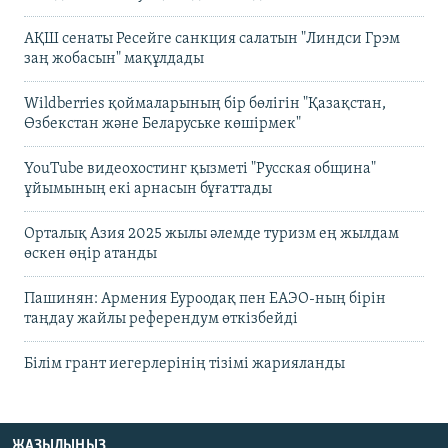
АҚШ сенаты Ресейге санкция салатын "Линдси Грэм
заң жобасын" мақұлдады
Wildberries қоймаларының бір бөлігін "Қазақстан,
Өзбекстан және Беларуське көшірмек"
YouTube видеохостинг қызметі "Русская община"
ұйымының екі арнасын бұғаттады
Орталық Азия 2025 жылы әлемде туризм ең жылдам
өскен өңір атанды
Пашинян: Армения Еуроодақ пен ЕАЭО-ның бірін
таңдау жайлы референдум өткізбейді
Білім грант иегерлерінің тізімі жарияланды
ЖАЗЫЛЫҢЫЗ