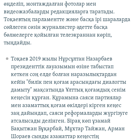
өңделіп, монтаждалған фотолар мен
видеожазбаларды редакцияларға таратады.
Тоқаевтың парламентте және басқа ірі шараларда
сөйлеген сөзін журналистер әдетте басқа
бөлмелерге қойылған телеэкраннан көріп,
тыңдайды.
Тоқаев 2019 жылы Нұрсұлтан Назарбаев
президенттік лауазымын өзіне табыстап
кеткен соң елде болған наразылықтардан
кейін "билік пен қоғам арасындағы диалогты
дамыту" мақсатында Ұлттық қоғамдық сенім
кеңесін құрған. Құрамына саяси партиялар
мен азаматтық қоғам өкілдері кірген кеңес
заң дайындап, саяси реформаларды жүргізуге
атсалысады делінген. Бірақ көп ұзамай
Бақытжан Бұқарбай, Мұхтар Тайжан, Арман
Шораев сынды азаматтар кеңестің