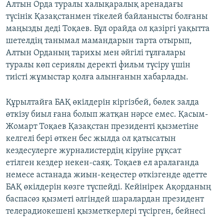
Алтын Орда туралы халықаралық аренадағы
түсінік Қазақстанмен тікелей байланысты болғаны
маңызды деді Тоқаев. Бұл орайда ол қазіргі уақытта
шетелдің танымал мамандарын тарта отырып,
Алтын Орданың тарихы мен әйгілі тұлғалары
туралы көп сериялы деректі фильм түсіру үшін
тиісті жұмыстар қолға алынғанын хабарлады.
Құрылтайға БАҚ өкілдерін кіргізбей, бөлек залда
өткізу биыл ғана болып жатқан нәрсе емес. Қасым-
Жомарт Тоқаев Қазақстан президенті қызметіне
келгелі бері өткен бес жылда ол қатысатын
кездесулерге журналистердің кіруіне рұқсат
етілген кездер некен-саяқ. Тоқаев ел аралағанда
немесе астанада жиын-кеңестер өткізгенде әдетте
БАҚ өкілдерін көзге түспейді. Кейінірек Ақорданың
баспасөз қызметі әлгіндей шаралардан президент
телерадиокешені қызметкерлері түсірген, бейнесі