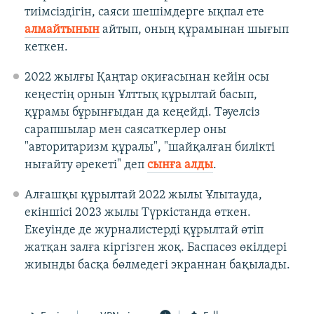
тиімсіздігін, саяси шешімдерге ықпал ете
алмайтынын
айтып, оның құрамынан шығып
кеткен.
2022 жылғы Қаңтар оқиғасынан кейін осы
кеңестің орнын Ұлттық құрылтай басып,
құрамы бұрынғыдан да кеңейді. Тәуелсіз
сарапшылар мен саясаткерлер оны
"авторитаризм құралы", "шайқалған билікті
нығайту әрекеті" деп
сынға алды
.
Алғашқы құрылтай 2022 жылы Ұлытауда,
екіншісі 2023 жылы Түркістанда өткен.
Екеуінде де журналистерді құрылтай өтіп
жатқан залға кіргізген жоқ. Баспасөз өкілдері
жиынды басқа бөлмедегі экраннан бақылады.