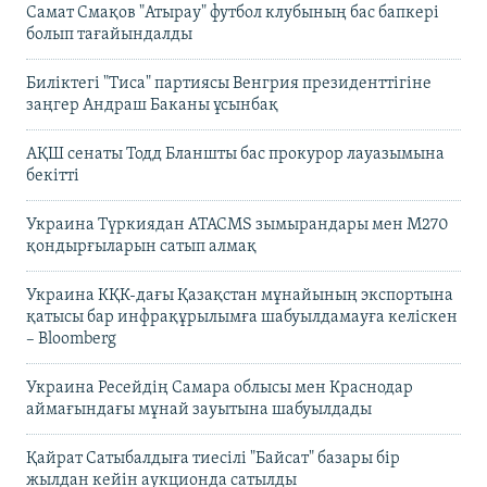
Самат Смақов "Атырау" футбол клубының бас бапкері
болып тағайындалды
Биліктегі "Тиса" партиясы Венгрия президенттігіне
заңгер Андраш Баканы ұсынбақ
АҚШ сенаты Тодд Бланшты бас прокурор лауазымына
бекітті
Украина Түркиядан ATACMS зымырандары мен M270
қондырғыларын сатып алмақ
Украина КҚК-дағы Қазақстан мұнайының экспортына
қатысы бар инфрақұрылымға шабуылдамауға келіскен
– Bloomberg
Украина Ресейдің Самара облысы мен Краснодар
аймағындағы мұнай зауытына шабуылдады
Қайрат Сатыбалдыға тиесілі "Байсат" базары бір
жылдан кейін аукционда сатылды