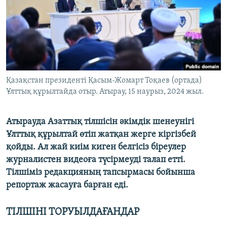
ЖАЗЫЛЫҢЫЗ
Басқа тілдерде
Қазақстан президенті Қасым-Жомарт Тоқаев (ортада)
Ұлттық құрылтайда отыр. Атырау, 15 наурыз, 2024 жыл.
Атырауда Азаттық тілшісін әкімдік шенеунігі
Ұлттық құрылтай өтіп жатқан жерге кіргізбей
қойды. Ал жай киім киген белгісіз біреулер
журналистен видеоға түсірмеуді талап етті.
Тілшіміз редакцияның тапсырмасы бойынша
репортаж жасауға барған еді.
ТІЛШІНІ ТОРУЫЛДАҒАНДАР