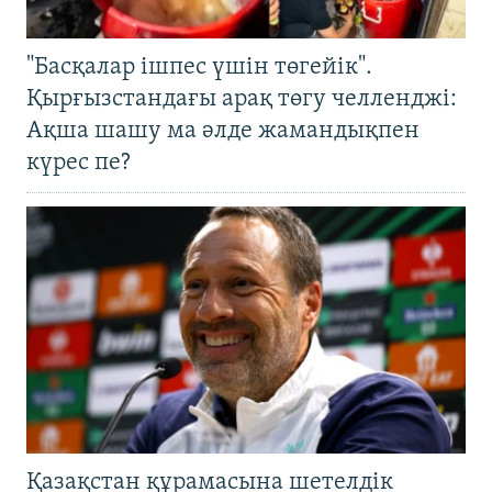
"Басқалар ішпес үшін төгейік".
Қырғызстандағы арақ төгу челленджі:
Ақша шашу ма әлде жамандықпен
күрес пе?
Қазақстан құрамасына шетелдік