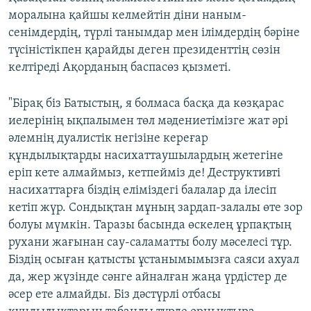
моралына қайшы келмейтін діни наным-
сенімдердің, түрлі танымдар мен ілімдердің бәріне
түсіністікпен қарайды деген президенттің сөзін
келтіреді Ақорданың баспасөз қызметі.
"Бірақ біз Батыстың, я болмаса басқа да көзқарас
иелерінің ықпалымен төл мәдениетімізге жат әрі
әлемнің дуалистік негізіне кереғар
құндылықтарды насихаттаушылардың жетегіне
еріп кете алмаймыз, кетпейміз де! Деструктивті
насихаттарға біздің еліміздегі балалар да ілесіп
кетіп жүр. Сондықтан мұның зардап-залалы өте зор
болуы мүмкін. Таразы басында өскелең ұрпақтың
рухани жағынан сау-саламатты болу мәселесі тұр.
Біздің осыған қатысты ұстанымымызға саяси ахуал
да, жер жүзінде сәнге айналған жаңа үрдістер де
әсер ете алмайды. Біз дәстүрлі отбасы