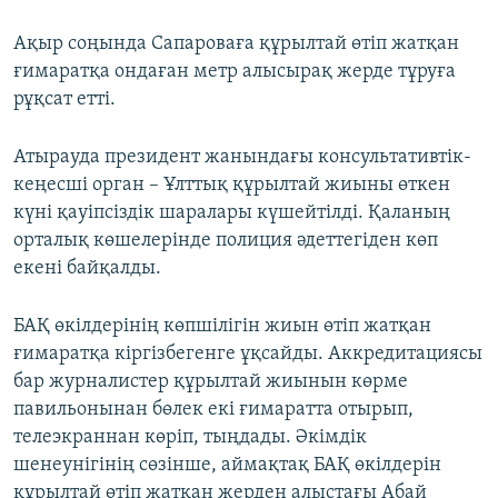
Ақыр соңында Сапароваға құрылтай өтіп жатқан
ғимаратқа ондаған метр алысырақ жерде тұруға
рұқсат етті.
Атырауда президент жанындағы консультативтік-
кеңесші орган – Ұлттық құрылтай жиыны өткен
күні қауіпсіздік шаралары күшейтілді. Қаланың
орталық көшелерінде полиция әдеттегіден көп
екені байқалды.
БАҚ өкілдерінің көпшілігін жиын өтіп жатқан
ғимаратқа кіргізбегенге ұқсайды. Аккредитациясы
бар журналистер құрылтай жиынын көрме
павильонынан бөлек екі ғимаратта отырып,
телеэкраннан көріп, тыңдады. Әкімдік
шенеунігінің сөзінше, аймақтақ БАҚ өкілдерін
құрылтай өтіп жатқан жерден алыстағы Абай