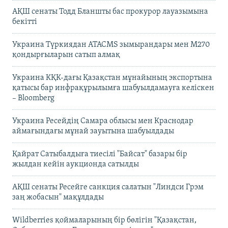
АҚШ сенаты Тодд Бланшты бас прокурор лауазымына
бекітті
Украина Түркиядан ATACMS зымырандары мен M270
қондырғыларын сатып алмақ
Украина КҚК-дағы Қазақстан мұнайының экспортына
қатысы бар инфрақұрылымға шабуылдамауға келіскен
– Bloomberg
Украина Ресейдің Самара облысы мен Краснодар
аймағындағы мұнай зауытына шабуылдады
Қайрат Сатыбалдыға тиесілі "Байсат" базары бір
жылдан кейін аукционда сатылды
АҚШ сенаты Ресейге санкция салатын "Линдси Грэм
заң жобасын" мақұлдады
Wildberries қоймаларының бір бөлігін "Қазақстан,