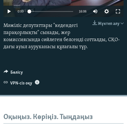
ЖАЗЫЛЫҢЫЗ
0:00
16:06
Жүктеп алу
Мәжіліс депутаттары "кедендегі
Басқа тілдерде
парақорлықты" сынады, жер
комиссиясында сөйлеген белсенді сотталды, СҚО-
дағы ауыл ауруханасы құлағалы тұр.
Бөлісу
VPN-сіз оқу
Оқыңыз. Көріңіз. Тыңдаңыз