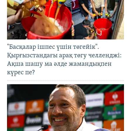
"Басқалар ішпес үшін төгейік".
Қырғызстандағы арақ төгу челленджі:
Ақша шашу ма әлде жамандықпен
күрес пе?