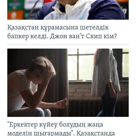
Қазақстан құрамасына шетелдік
бапкер келді. Джон ван’т Схип кім?
"Еркектер күйеу болудың жаңа
моделін шығармады". Қазақстанда