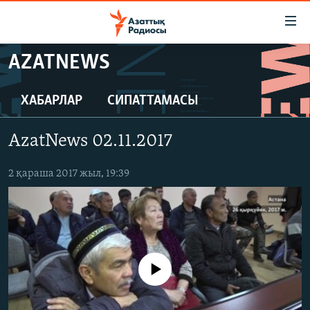
Accessibility
links
Skip
AZATNEWS
to
ЖАҢАЛЫҚТАР
main
САЯСАТ
ХАБАРЛАР
СИПАТТАМАСЫ
content
AZATTYQTV
Skip
AzatNews 02.11.2017
to
ҚАҢТАР ОҚИҒАСЫ
main
АДАМ ҚҰҚЫҚТАРЫ
2 қараша 2017 жыл, 19:39
Navigation
Skip
ӘЛЕУМЕТ
to
ӘЛЕМ
Search
АРНАЙЫ ЖОБАЛАР
No media source currently available
Русский