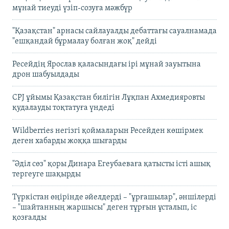
мұнай тиеуді үзіп-созуға мәжбүр
"Қазақстан" арнасы сайлауалды дебаттағы сауалнамада
"ешқандай бұрмалау болған жоқ" дейді
Ресейдің Ярослав қаласындағы ірі мұнай зауытына
дрон шабуылдады
CPJ ұйымы Қазақстан билігін Лұқпан Ахмедияровты
қудалауды тоқтатуға үндеді
Wildberries негізгі қоймаларын Ресейден көшірмек
деген хабарды жоққа шығарды
"Әділ сөз" қоры Динара Егеубаеваға қатысты істі ашық
тергеуге шақырды
Түркістан өңірінде әйелдерді – "ұрғашылар", әншілерді
– "шайтанның жаршысы" деген тұрғын ұсталып, іс
қозғалды