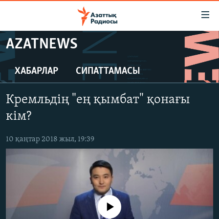
Accessibility
links
Skip
AZATNEWS
to
ЖАҢАЛЫҚТАР
main
САЯСАТ
ХАБАРЛАР
СИПАТТАМАСЫ
content
AZATTYQTV
Skip
Кремльдің "ең қымбат" қонағы
to
ҚАҢТАР ОҚИҒАСЫ
main
кім?
АДАМ ҚҰҚЫҚТАРЫ
Navigation
Skip
10 қаңтар 2018 жыл, 19:39
ӘЛЕУМЕТ
to
ӘЛЕМ
Search
АРНАЙЫ ЖОБАЛАР
Русский
No media source currently available