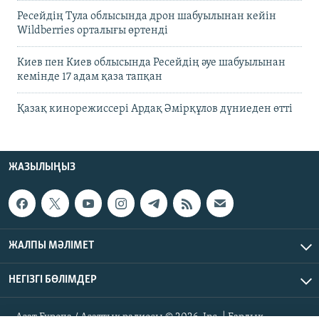
Ресейдің Тула облысында дрон шабуылынан кейін
Wildberries орталығы өртенді
Киев пен Киев облысында Ресейдің әуе шабуылынан
кемінде 17 адам қаза тапқан
Қазақ кинорежиссері Ардақ Әмірқұлов дүниеден өтті
ЖАЗЫЛЫҢЫЗ
ЖАЛПЫ МӘЛІМЕТ
НЕГІЗГІ БӨЛІМДЕР
Азат Еуропа / Азаттық радиосы © 2026, Inc. | Барлық