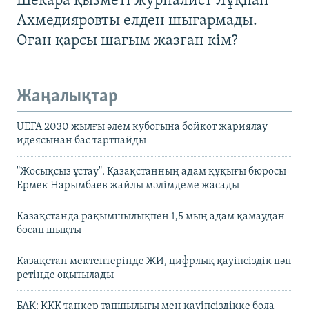
Шекара қызметі журналист Лұқпан
Ахмедияровты елден шығармады.
Оған қарсы шағым жазған кім?
Жаңалықтар
UEFA 2030 жылғы әлем кубогына бойкот жариялау
идеясынан бас тартпайды
"Жосықсыз ұстау". Қазақстанның адам құқығы бюросы
Ермек Нарымбаев жайлы мәлімдеме жасады
Қазақстанда рақымшылықпен 1,5 мың адам қамаудан
босап шықты
Қазақстан мектептерінде ЖИ, цифрлық қауіпсіздік пән
ретінде оқытылады
БАҚ: КҚК танкер тапшылығы мен қауіпсіздікке бола