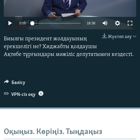
ЖАЗЫЛЫҢЫЗ
0:00
16:36
Басқа тілдерде
Жүктеп алу
Биылғы президент жолдауының
ерекшелігі не? Хиджабты қолдаушы
Ақтөбе тұрғындары мәжіліс депутатымен кездесті.
Бөлісу
VPN-сіз оқу
Оқыңыз. Көріңіз. Тыңдаңыз