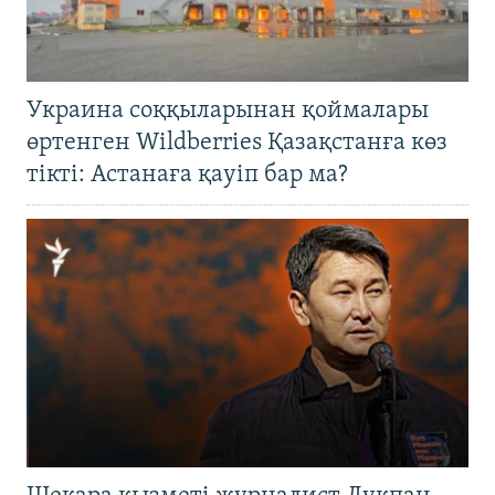
Украина соққыларынан қоймалары
өртенген Wildberries Қазақстанға көз
тікті: Астанаға қауіп бар ма?