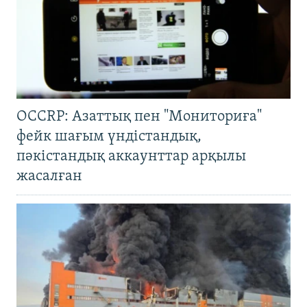
OCCRP: Азаттық пен "Мониториға"
фейк шағым үндістандық,
пәкістандық аккаунттар арқылы
жасалған