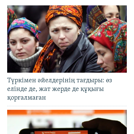
Түркімен әйелдерінің тағдыры: өз
елінде де, жат жерде де құқығы
қорғалмаған