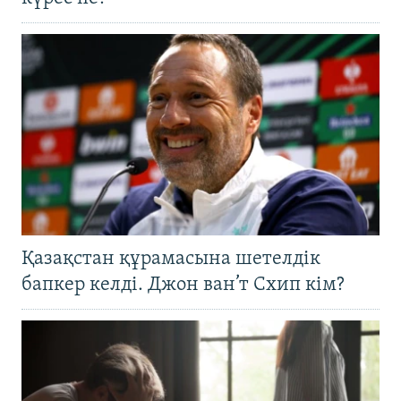
Қазақстан құрамасына шетелдік
бапкер келді. Джон ван’т Схип кім?