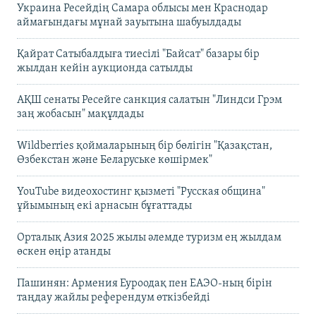
Украина Ресейдің Самара облысы мен Краснодар
аймағындағы мұнай зауытына шабуылдады
Қайрат Сатыбалдыға тиесілі "Байсат" базары бір
жылдан кейін аукционда сатылды
АҚШ сенаты Ресейге санкция салатын "Линдси Грэм
заң жобасын" мақұлдады
Wildberries қоймаларының бір бөлігін "Қазақстан,
Өзбекстан және Беларуське көшірмек"
YouTube видеохостинг қызметі "Русская община"
ұйымының екі арнасын бұғаттады
Орталық Азия 2025 жылы әлемде туризм ең жылдам
өскен өңір атанды
Пашинян: Армения Еуроодақ пен ЕАЭО-ның бірін
таңдау жайлы референдум өткізбейді