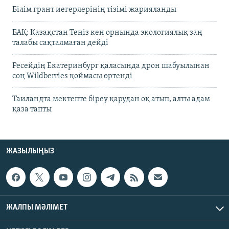
Білім грант иегерлерінің тізімі жарияланды
БАҚ: Қазақстан Теңіз кен орнында экологиялық заң
талабы сақталмаған дейді
Ресейдің Екатеринбург қаласында дрон шабуылынан
соң Wildberries қоймасы өртенді
Таиландта мектепте біреу қарудан оқ атып, алты адам
қаза тапты
ЖАЗЫЛЫҢЫЗ
ЖАЛПЫ МӘЛІМЕТ