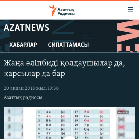
Accessibility
links
Skip
AZATNEWS
to
ЖАҢАЛЫҚТАР
main
САЯСАТ
ХАБАРЛАР
СИПАТТАМАСЫ
content
AZATTYQTV
Skip
Жаңа әліпбиді қолдаушылар да,
to
ҚАҢТАР ОҚИҒАСЫ
main
қарсылар да бар
АДАМ ҚҰҚЫҚТАРЫ
Navigation
Skip
20 ақпан 2018 жыл, 19:30
ӘЛЕУМЕТ
to
Азаттық радиосы
ӘЛЕМ
Search
АРНАЙЫ ЖОБАЛАР
Русский