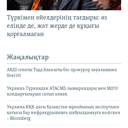
Түркімен әйелдерінің тағдыры: өз
елінде де, жат жерде де құқығы
қорғалмаған
Жаңалықтар
АҚШ сенаты Тодд Бланшты бас прокурор лауазымына
бекітті
Украина Түркиядан ATACMS зымырандары мен M270
қондырғыларын сатып алмақ
Украина КҚК-дағы Қазақстан мұнайының экспортына
қатысы бар инфрақұрылымға шабуылдамауға келіскен
– Bloomberg