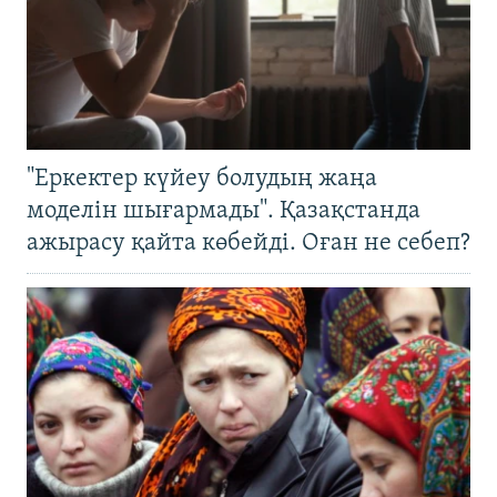
"Еркектер күйеу болудың жаңа
моделін шығармады". Қазақстанда
ажырасу қайта көбейді. Оған не себеп?