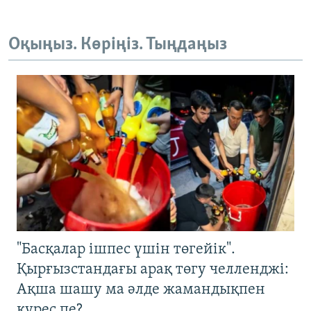
Оқыңыз. Көріңіз. Тыңдаңыз
"Басқалар ішпес үшін төгейік".
Қырғызстандағы арақ төгу челленджі:
Ақша шашу ма әлде жамандықпен
күрес пе?