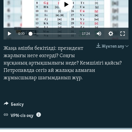
No media source currently available
ЖАЗЫЛЫҢЫЗ
Басқа тілдерде
0:00
17:24
Жүктеп алу
Жаңа әліпби бекітілді: президент
жарлығы неге өзгерді? Соңғы
нұсқаның артықшылығы неде? Кемшілігі қайсы?
Петропавлда сегіз ай жалақы алмаған
жұмысшылар шағымданып жүр.
Бөлісу
VPN-сіз оқу