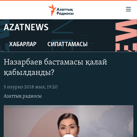
Accessibility
links
Skip
AZATNEWS
to
ЖАҢАЛЫҚТАР
main
САЯСАТ
ХАБАРЛАР
СИПАТТАМАСЫ
content
AZATTYQTV
Skip
Назарбаев бастамасы қалай
to
ҚАҢТАР ОҚИҒАСЫ
main
қабылданды?
АДАМ ҚҰҚЫҚТАРЫ
Navigation
Skip
5 наурыз 2018 жыл, 19:20
ӘЛЕУМЕТ
to
Азаттық радиосы
ӘЛЕМ
Search
АРНАЙЫ ЖОБАЛАР
Русский