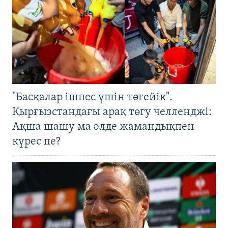
"Басқалар ішпес үшін төгейік".
Қырғызстандағы арақ төгу челленджі:
Ақша шашу ма әлде жамандықпен
күрес пе?