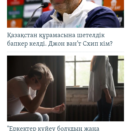
Қазақстан құрамасына шетелдік
бапкер келді. Джон ван’т Схип кім?
"Еркектер күйеу болудың жаңа