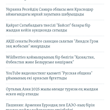
Украина Ресейдің Самара облысы мен Краснодар
аймағындағы мұнай зауытына шабуылдады
Қайрат Сатыбалдыға тиесілі "Байсат" базары бір
жылдан кейін аукционда сатылды
АҚШ сенаты Ресейге санкция салатын "Линдси Грэм
заң жобасын" мақұлдады
Wildberries қоймаларының бір бөлігін "Қазақстан,
Өзбекстан және Беларуське көшірмек"
YouTube видеохостинг қызметі "Русская община"
ұйымының екі арнасын бұғаттады
Орталық Азия 2025 жылы әлемде туризм ең жылдам
өскен өңір атанды
Пашинян: Армения Еуроодақ пен ЕАЭО-ның бірін