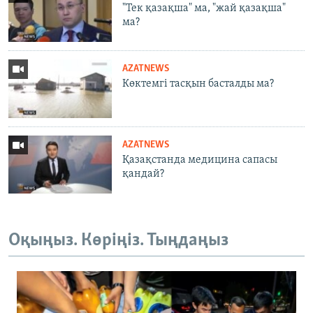
"Тек қазақша" ма, "жай қазақша"
ма?
AZATNEWS
Көктемгі тасқын басталды ма?
AZATNEWS
Қазақстанда медицина сапасы
қандай?
Оқыңыз. Көріңіз. Тыңдаңыз