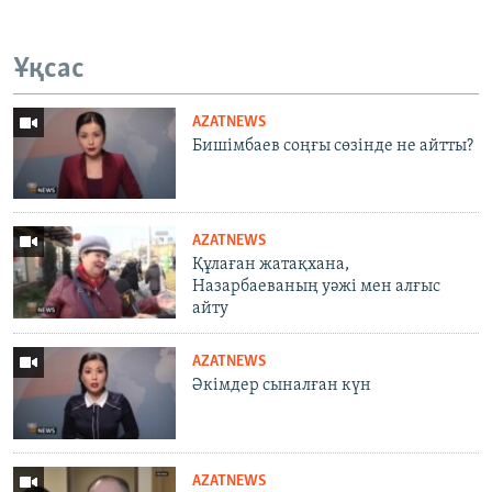
Ұқсас
AZATNEWS
Бишімбаев соңғы сөзінде не айтты?
AZATNEWS
Құлаған жатақхана,
Назарбаеваның уәжі мен алғыс
айту
AZATNEWS
Әкімдер сыналған күн
AZATNEWS