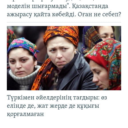
моделін шығармады". Қазақстанда
ажырасу қайта көбейді. Оған не себеп?
Түркімен әйелдерінің тағдыры: өз
елінде де, жат жерде де құқығы
қорғалмаған