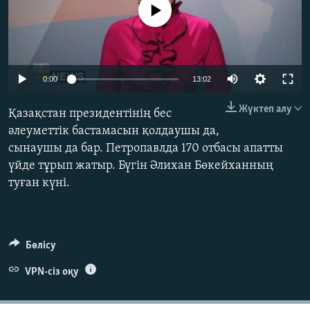
No media source currently available
ЖАЗЫЛЫҢЫЗ
Басқа тілдерде
0:00
13:02
Жүктеп алу
Қазақстан президентінің бес
әлеуметтік бастамасын қолдаушы да,
сынаушы да бар. Петропавлда 170 отбасы апатты
үйде тұрып жатыр. Бүгін Әлихан Бөкейханның
туған күні.
Бөлісу
VPN-сіз оқу