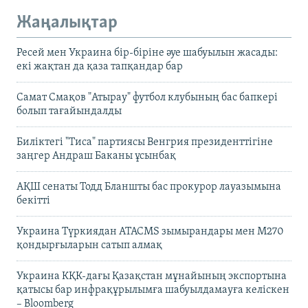
Жаңалықтар
Ресей мен Украина бір-біріне әуе шабуылын жасады:
екі жақтан да қаза тапқандар бар
Самат Смақов "Атырау" футбол клубының бас бапкері
болып тағайындалды
Биліктегі "Тиса" партиясы Венгрия президенттігіне
заңгер Андраш Баканы ұсынбақ
АҚШ сенаты Тодд Бланшты бас прокурор лауазымына
бекітті
Украина Түркиядан ATACMS зымырандары мен M270
қондырғыларын сатып алмақ
Украина КҚК-дағы Қазақстан мұнайының экспортына
қатысы бар инфрақұрылымға шабуылдамауға келіскен
– Bloomberg