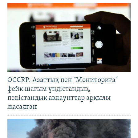
OCCRP: Азаттық пен "Мониториға"
фейк шағым үндістандық,
пәкістандық аккаунттар арқылы
жасалған