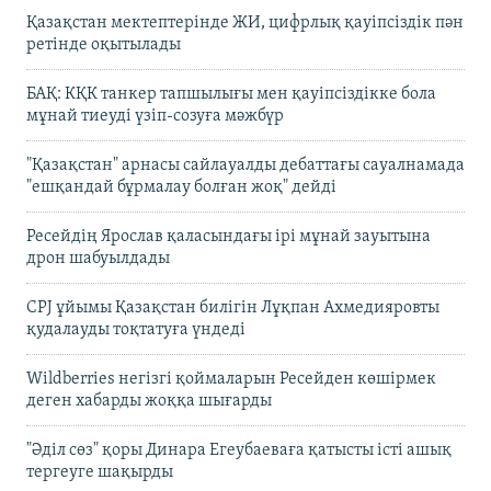
Қазақстан мектептерінде ЖИ, цифрлық қауіпсіздік пән
ретінде оқытылады
БАҚ: КҚК танкер тапшылығы мен қауіпсіздікке бола
мұнай тиеуді үзіп-созуға мәжбүр
"Қазақстан" арнасы сайлауалды дебаттағы сауалнамада
"ешқандай бұрмалау болған жоқ" дейді
Ресейдің Ярослав қаласындағы ірі мұнай зауытына
дрон шабуылдады
CPJ ұйымы Қазақстан билігін Лұқпан Ахмедияровты
қудалауды тоқтатуға үндеді
Wildberries негізгі қоймаларын Ресейден көшірмек
деген хабарды жоққа шығарды
"Әділ сөз" қоры Динара Егеубаеваға қатысты істі ашық
тергеуге шақырды