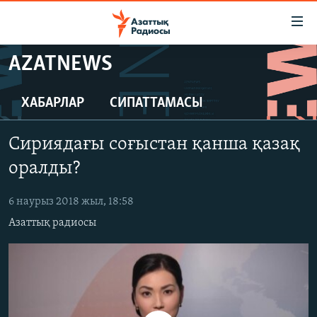
Accessibility
links
Skip
AZATNEWS
to
ЖАҢАЛЫҚТАР
main
САЯСАТ
ХАБАРЛАР
СИПАТТАМАСЫ
content
AZATTYQTV
Skip
Сириядағы соғыстан қанша қазақ
to
ҚАҢТАР ОҚИҒАСЫ
main
оралды?
АДАМ ҚҰҚЫҚТАРЫ
Navigation
Skip
6 наурыз 2018 жыл, 18:58
ӘЛЕУМЕТ
to
Азаттық радиосы
ӘЛЕМ
Search
АРНАЙЫ ЖОБАЛАР
Русский