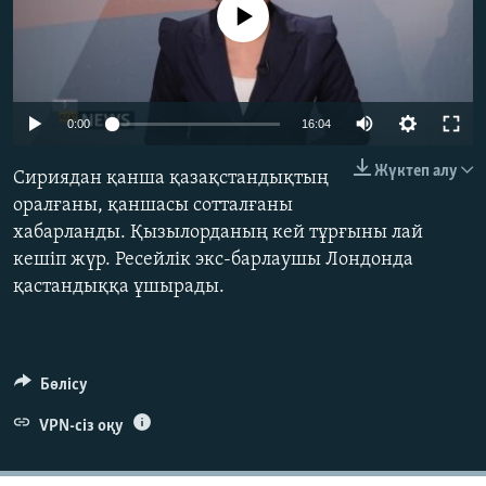
No media source currently available
ЖАЗЫЛЫҢЫЗ
Басқа тілдерде
0:00
16:04
Жүктеп алу
Сириядан қанша қазақстандықтың
оралғаны, қаншасы сотталғаны
хабарланды. Қызылорданың кей тұрғыны лай
кешіп жүр. Ресейлік экс-барлаушы Лондонда
қастандыққа ұшырады.
Бөлісу
VPN-сіз оқу