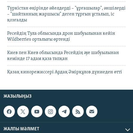
Түркістан өңірінде әйелдерді – "ұрғашылар", әншілерді
– "шайтанның жаршысы" деген тұрғын ұсталып, іс
қозғалды
Ресейдің Тула облысында дрон шабуылынан кейін
Wildberries орталығы өртенді
Киев пен Киев облысында Ресейдің әуе шабуылынан
кемінде 17 адам қаза тапқан
Қазақ кинорежиссері Ардақ Әмірқұлов дүниеден өтті
ЖАЗЫЛЫҢЫЗ
ЖАЛПЫ МӘЛІМЕТ