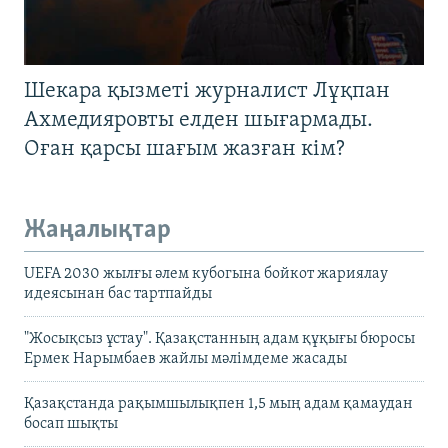
Шекара қызметі журналист Лұқпан
Ахмедияровты елден шығармады.
Оған қарсы шағым жазған кім?
Жаңалықтар
UEFA 2030 жылғы әлем кубогына бойкот жариялау
идеясынан бас тартпайды
"Жосықсыз ұстау". Қазақстанның адам құқығы бюросы
Ермек Нарымбаев жайлы мәлімдеме жасады
Қазақстанда рақымшылықпен 1,5 мың адам қамаудан
босап шықты