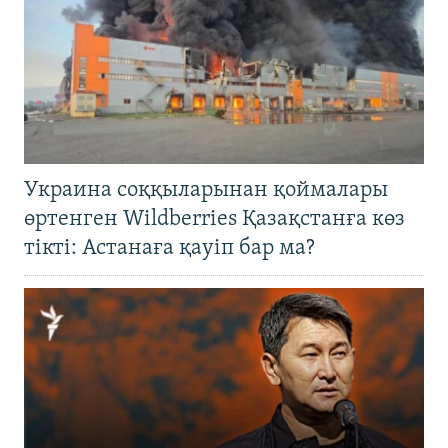
Украина соққыларынан қоймалары
өртенген Wildberries Қазақстанға көз
тікті: Астанаға қауіп бар ма?