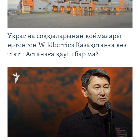
Украина соққыларынан қоймалары
өртенген Wildberries Қазақстанға көз
тікті: Астанаға қауіп бар ма?