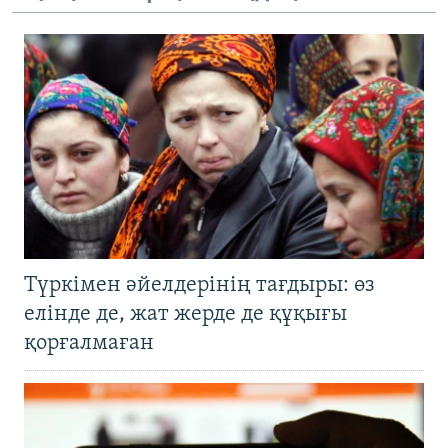
Түркімен әйелдерінің тағдыры: өз
елінде де, жат жерде де құқығы
қорғалмаған