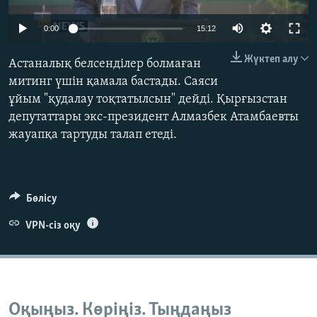
ЖАЗЫЛЫҢЫЗ
0:00
15:12
Жүктеп алу
Астаналық белсенділер болмаған
Басқа тілдерде
митинг үшін қамала бастады. Саяси
ұйым "қудалау тоқтатылсын" дейді. Қырғызстан
депутаттары экс-президент Алмазбек Атамбаевты
жауапқа тартуды талап етеді.
Бөлісу
VPN-сіз оқу
Оқыңыз. Көріңіз. Тыңдаңыз