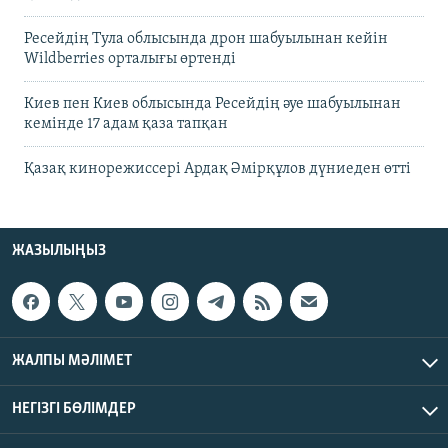
Ресейдің Тула облысында дрон шабуылынан кейін
Wildberries орталығы өртенді
Киев пен Киев облысында Ресейдің әуе шабуылынан
кемінде 17 адам қаза тапқан
Қазақ кинорежиссері Ардақ Әмірқұлов дүниеден өтті
ЖАЗЫЛЫҢЫЗ
ЖАЛПЫ МӘЛІМЕТ
НЕГІЗГІ БӨЛІМДЕР