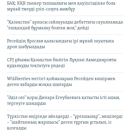
БАҚ: КҚК танкер тапшылығы мен қауіпсіздікке бола
мұнай тиеуді үзіп-созуға мәжбүр
"Қазақстан" арнасы сайлауалды дебаттағы сауалнамада
"ешқандай бұрмалау болған жоқ" дейді
Ресейдің Ярослав қаласындағы ірі мұнай зауытына
дрон шабуылдады
CPJ ұйымы Қазақстан билігін Лұқпан Ахмедияровты
қудалауды тоқтатуға үндеді
Wildberries негізгі қоймаларын Ресейден көшірмек
деген хабарды жоққа шығарды
"Әділ сөз" қоры Динара Егеубаеваға қатысты істі ашық
тергеуге шақырды
Түркістан өңірінде әйелдерді – "ұрғашылар", әншілерді
– "шайтанның жаршысы" деген тұрғын ұсталып, іс
қозғалды