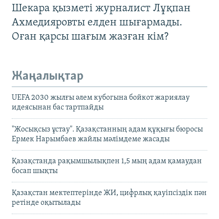
Шекара қызметі журналист Лұқпан
Ахмедияровты елден шығармады.
Оған қарсы шағым жазған кім?
Жаңалықтар
UEFA 2030 жылғы әлем кубогына бойкот жариялау
идеясынан бас тартпайды
"Жосықсыз ұстау". Қазақстанның адам құқығы бюросы
Ермек Нарымбаев жайлы мәлімдеме жасады
Қазақстанда рақымшылықпен 1,5 мың адам қамаудан
босап шықты
Қазақстан мектептерінде ЖИ, цифрлық қауіпсіздік пән
ретінде оқытылады