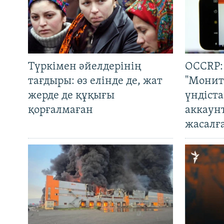
Түркімен әйелдерінің
OCCRP:
тағдыры: өз елінде де, жат
"Монит
жерде де құқығы
үндіст
қорғалмаған
аккаун
жасалғ