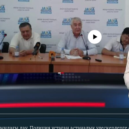
No media source currently avail
ындағы дау. Полиция ұстаған астаналық үлескерлерге е