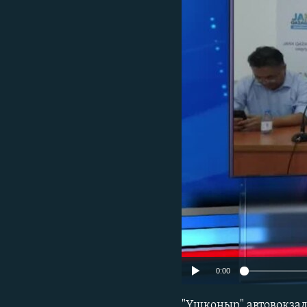
0:00
"Үшқоңыр" автовокзал