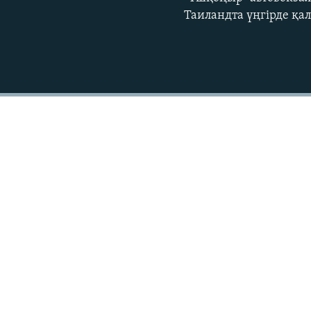
Таиландта үңгірде қа