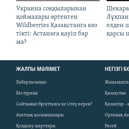
Украина соққыларынан
Шекара
қоймалары өртенген
Лұқпан
Wildberries Қазақстанға көз
елден 
тікті: Астанаға қауіп бар
қарсы 
ма?
ЖАЛПЫ МӘЛІМЕТ
НЕГІЗГІ 
Хабарласыңыз
Жаңалықта
Біз туралы
Қазақстан
Русский
Сайтымыз бұғатталса не істеу керек?
Қазақтар - 
Азаттық қосымшалары
Орталық А
ЖАЗЫЛЫҢЫЗ
Қолдану шарттары
Ресей