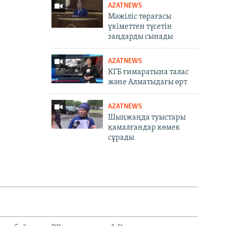
AZATNEWS
Мәжіліс төрағасы
үкіметтен түсетін
заңдарды сынады
AZATNEWS
КГБ ғимаратына талас
және Алматыдағы өрт
AZATNEWS
Шыңжаңда туыстары
қамалғандар көмек
сұрады