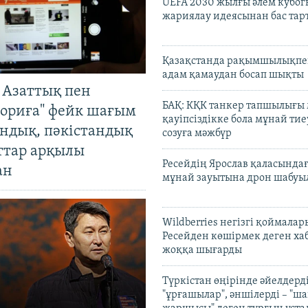
UEFA 2030 жылғы әлем кубог
жариялау идеясынан бас та
Қазақстанда рақымшылықпен
адам қамаудан босап шықты
 Азаттық пен
БАҚ: КҚК танкер тапшылығы
ориға" фейк шағым
қауіпсіздікке бола мұнай тиеу
андық, пәкістандық
созуға мәжбүр
ттар арқылы
Ресейдің Ярослав қаласындағ
ан
мұнай зауытына дрон шабуы
Wildberries негізгі қоймала
Ресейден көшірмек деген ха
жоққа шығарды
Түркістан өңірінде әйелдерді
"ұрғашылар", әншілерді – "