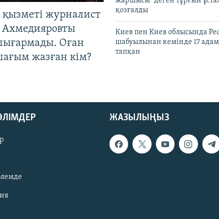
жаршысы" деген тұрғын ұстал
қозғалды
 қызметі журналист
 Ахмедияровты
Киев пен Киев облысында Рес
шығармады. Оған
шабуылынан кемінде 17 адам
тапқан
шағым жазған кім?
БӨЛІМДЕР
ЖАЗЫЛЫҢЫЗ
р
әлемде
зия