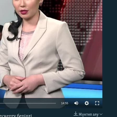
able
14:55
Жүктеп алу
скерту берілді.