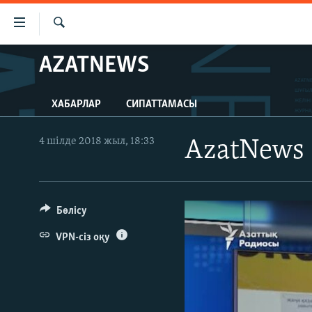
Accessibility
links
İздеу
Skip
AZATNEWS
ЖАҢАЛЫҚТАР
to
САЯСАТ
main
ХАБАРЛАР
СИПАТТАМАСЫ
content
AZATTYQTV
Skip
ҚАҢТАР ОҚИҒАСЫ
to
4 шілде 2018 жыл, 18:33
AzatNews 
main
АДАМ ҚҰҚЫҚТАРЫ
Navigation
ӘЛЕУМЕТ
Skip
to
Бөлісу
ӘЛЕМ
Search
АРНАЙЫ ЖОБАЛАР
VPN-сіз оқу