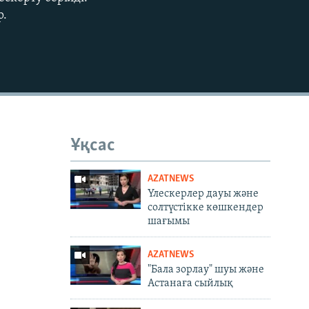
EMBED
р.
Ұқсас
AZATNEWS
Үлескерлер дауы және
солтүстікке көшкендер
шағымы
AZATNEWS
"Бала зорлау" шуы және
Астанаға сыйлық