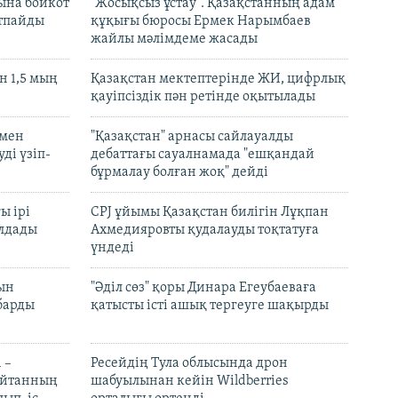
ына бойкот
"Жосықсыз ұстау". Қазақстанның адам
ртпайды
құқығы бюросы Ермек Нарымбаев
жайлы мәлімдеме жасады
 1,5 мың
Қазақстан мектептерінде ЖИ, цифрлық
қауіпсіздік пән ретінде оқытылады
 мен
"Қазақстан" арнасы сайлауалды
ді үзіп-
дебаттағы сауалнамада "ешқандай
бұрмалау болған жоқ" дейді
ы ірі
CPJ ұйымы Қазақстан билігін Лұқпан
лдады
Ахмедияровты қудалауды тоқтатуға
үндеді
рын
"Әділ сөз" қоры Динара Егеубаеваға
барды
қатысты істі ашық тергеуге шақырды
 –
Ресейдің Тула облысында дрон
шайтанның
шабуылынан кейін Wildberries