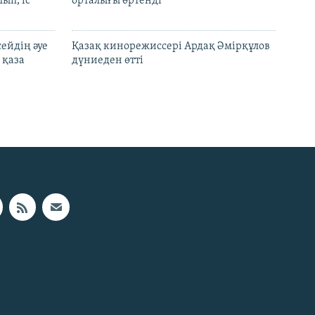
ып, іс
орталығы өртенді
ейдің әуе
Қазақ кинорежиссері Ардақ Әмірқұлов
 қаза
дүниеден өтті