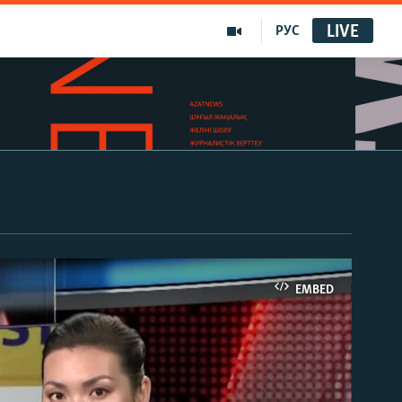
LIVE
РУС
EMBED