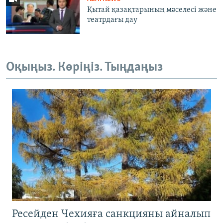
Қытай қазақтарының мәселесі және
театрдағы дау
Оқыңыз. Көріңіз. Тыңдаңыз
Ресейден Чехияға санкцияны айналып