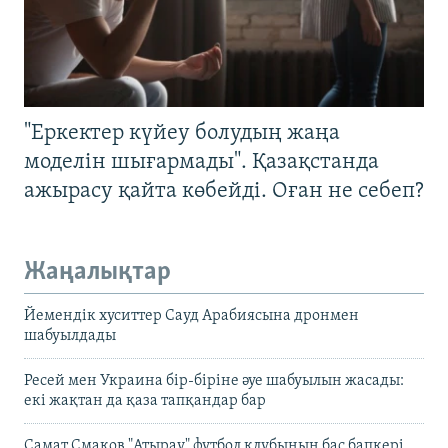
"Еркектер күйеу болудың жаңа
моделін шығармады". Қазақстанда
ажырасу қайта көбейді. Оған не себеп?
Жаңалықтар
Йемендік хуситтер Сауд Арабиясына дронмен
шабуылдады
Ресей мен Украина бір-біріне әуе шабуылын жасады:
екі жақтан да қаза тапқандар бар
Самат Смақов "Атырау" футбол клубының бас бапкері