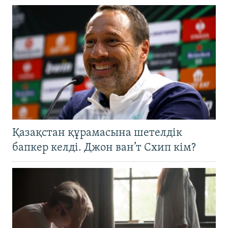
Қазақстан құрамасына шетелдік
бапкер келді. Джон ван’т Схип кім?