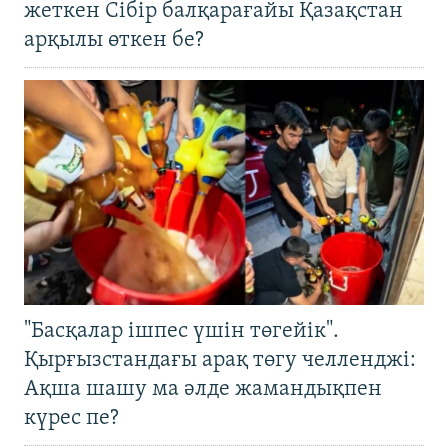
жеткен Сібір балқарағайы Қазақстан
арқылы өткен бе?
"Басқалар ішпес үшін төгейік".
Қырғызстандағы арақ төгу челленджі:
Ақша шашу ма әлде жамандықпен
күрес пе?