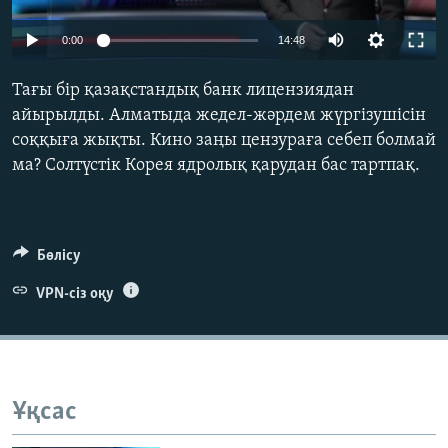
ЖАЗЫЛЫҢЫЗ
0:00
14:48
Тағы бір қазақстандық банк лицензиядан
Басқа тілдерде
айырылды. Алматыда жедел-жәрдем жүргізушісін
соққыға жықты. Кино заңы цензураға себеп болмай
ма? Солтүстік Корея ядролық қарудан бас тартпақ.
Бөлісу
VPN-сіз оқу
Ұқсас