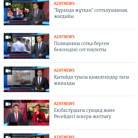
AZATNEWS
"Бұранда жұтқан" сотталушының
жағдайы
AZATNEWS
Полицияны сотқа берген
белсендіні сот тоқтатты
AZATNEWS
Қытайда туысы қамалғандар тағы
жиналды
AZATNEWS
Екібастұздағы суицид және
Ресейдегі әскери жаттығу
AZATNEWS