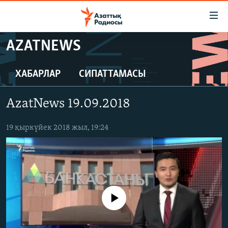
Accessibility
links
Skip
AZATNEWS
to
ЖАҢАЛЫҚТАР
main
САЯСАТ
ХАБАРЛАР
СИПАТТАМАСЫ
content
AZATTYQTV
Skip
AzatNews 19.09.2018
to
ҚАҢТАР ОҚИҒАСЫ
main
АДАМ ҚҰҚЫҚТАРЫ
19 қыркүйек 2018 жыл, 19:24
Navigation
Skip
ӘЛЕУМЕТ
to
ӘЛЕМ
Search
АРНАЙЫ ЖОБАЛАР
No media source currently available
Русский