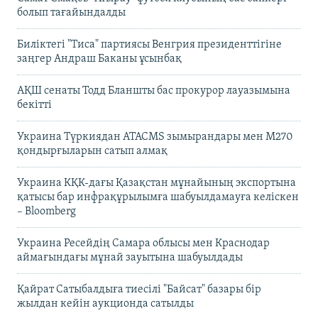
болып тағайындалды
Биліктегі "Тиса" партиясы Венгрия президенттігіне
заңгер Андраш Баканы ұсынбақ
АҚШ сенаты Тодд Бланшты бас прокурор лауазымына
бекітті
Украина Түркиядан ATACMS зымырандары мен M270
қондырғыларын сатып алмақ
Украина КҚК-дағы Қазақстан мұнайының экспортына
қатысы бар инфрақұрылымға шабуылдамауға келіскен
– Bloomberg
Украина Ресейдің Самара облысы мен Краснодар
аймағындағы мұнай зауытына шабуылдады
Қайрат Сатыбалдыға тиесілі "Байсат" базары бір
жылдан кейін аукционда сатылды