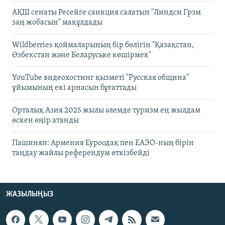
АҚШ сенаты Ресейге санкция салатын "Линдси Грэм
заң жобасын" мақұлдады
Wildberries қоймаларының бір бөлігін "Қазақстан,
Өзбекстан және Беларуське көшірмек"
YouTube видеохостинг қызметі "Русская община"
ұйымының екі арнасын бұғаттады
Орталық Азия 2025 жылы әлемде туризм ең жылдам
өскен өңір атанды
Пашинян: Армения Еуроодақ пен ЕАЭО-ның бірін
таңдау жайлы референдум өткізбейді
ЖАЗЫЛЫҢЫЗ