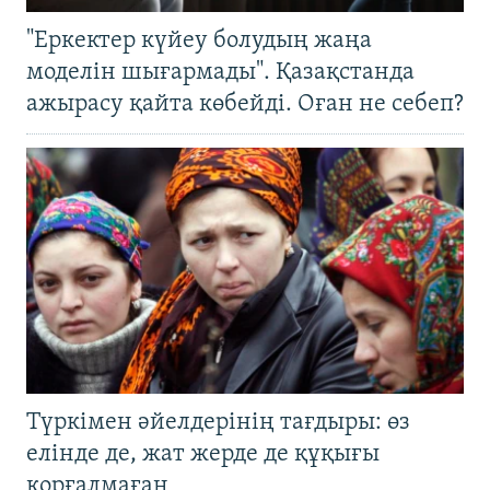
"Еркектер күйеу болудың жаңа
моделін шығармады". Қазақстанда
ажырасу қайта көбейді. Оған не себеп?
Түркімен әйелдерінің тағдыры: өз
елінде де, жат жерде де құқығы
қорғалмаған