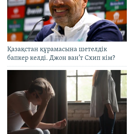
Қазақстан құрамасына шетелдік
бапкер келді. Джон ван’т Схип кім?