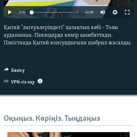
ЖАЗЫЛЫҢЫЗ
0:00
14:38
Қытай "лагерьлеріндегі" қазақтың көбі - Толы
Басқа тілдерде
ауданынан. Павлодарда көмір қымбаттады.
Пәкістанда Қытай консулдығына шабуыл жасалды.
Бөлісу
VPN-сіз оқу
Оқыңыз. Көріңіз. Тыңдаңыз