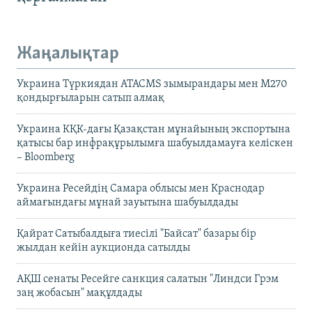
Жаңалықтар
Украина Түркиядан ATACMS зымырандары мен M270
қондырғыларын сатып алмақ
Украина КҚК-дағы Қазақстан мұнайының экспортына
қатысы бар инфрақұрылымға шабуылдамауға келіскен
– Bloomberg
Украина Ресейдің Самара облысы мен Краснодар
аймағындағы мұнай зауытына шабуылдады
Қайрат Сатыбалдыға тиесілі "Байсат" базары бір
жылдан кейін аукционда сатылды
АҚШ сенаты Ресейге санкция салатын "Линдси Грэм
заң жобасын" мақұлдады