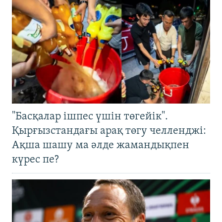
"Басқалар ішпес үшін төгейік".
Қырғызстандағы арақ төгу челленджі:
Ақша шашу ма әлде жамандықпен
күрес пе?