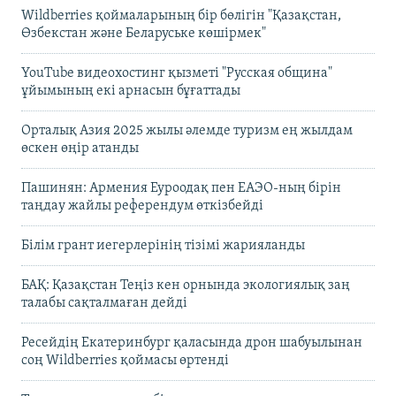
Wildberries қоймаларының бір бөлігін "Қазақстан,
Өзбекстан және Беларуське көшірмек"
YouTube видеохостинг қызметі "Русская община"
ұйымының екі арнасын бұғаттады
Орталық Азия 2025 жылы әлемде туризм ең жылдам
өскен өңір атанды
Пашинян: Армения Еуроодақ пен ЕАЭО-ның бірін
таңдау жайлы референдум өткізбейді
Білім грант иегерлерінің тізімі жарияланды
БАҚ: Қазақстан Теңіз кен орнында экологиялық заң
талабы сақталмаған дейді
Ресейдің Екатеринбург қаласында дрон шабуылынан
соң Wildberries қоймасы өртенді