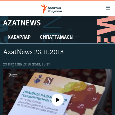
Accessibility
links
Skip
AZATNEWS
to
ЖАҢАЛЫҚТАР
main
САЯСАТ
ХАБАРЛАР
СИПАТТАМАСЫ
content
AZATTYQTV
Skip
AzatNews 23.11.2018
to
ҚАҢТАР ОҚИҒАСЫ
main
АДАМ ҚҰҚЫҚТАРЫ
23 қараша 2018 жыл, 18:17
Navigation
Skip
ӘЛЕУМЕТ
to
ӘЛЕМ
Search
АРНАЙЫ ЖОБАЛАР
No media source currently available
Русский