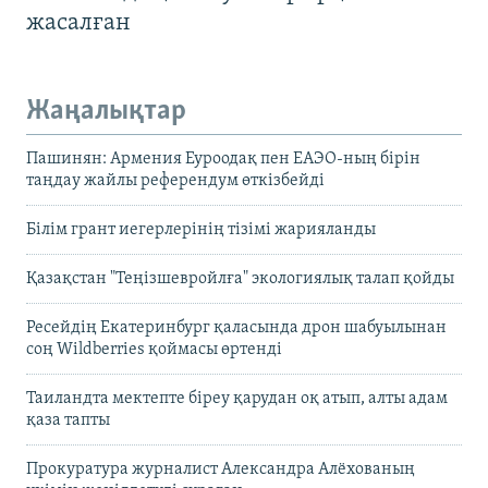
жасалған
Жаңалықтар
Пашинян: Армения Еуроодақ пен ЕАЭО-ның бірін
таңдау жайлы референдум өткізбейді
Білім грант иегерлерінің тізімі жарияланды
Қазақстан "Теңізшевройлға" экологиялық талап қойды
Ресейдің Екатеринбург қаласында дрон шабуылынан
соң Wildberries қоймасы өртенді
Таиландта мектепте біреу қарудан оқ атып, алты адам
қаза тапты
Прокуратура журналист Александра Алёхованың