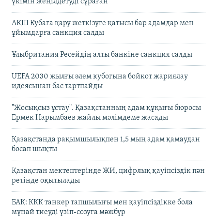
үкімін жеңілдетуді сұраған
АҚШ Кубаға қару жеткізуге қатысы бар адамдар мен
ұйымдарға санкция салды
Ұлыбритания Ресейдің алты банкіне санкция салды
UEFA 2030 жылғы әлем кубогына бойкот жариялау
идеясынан бас тартпайды
"Жосықсыз ұстау". Қазақстанның адам құқығы бюросы
Ермек Нарымбаев жайлы мәлімдеме жасады
Қазақстанда рақымшылықпен 1,5 мың адам қамаудан
босап шықты
Қазақстан мектептерінде ЖИ, цифрлық қауіпсіздік пән
ретінде оқытылады
БАҚ: КҚК танкер тапшылығы мен қауіпсіздікке бола
мұнай тиеуді үзіп-созуға мәжбүр