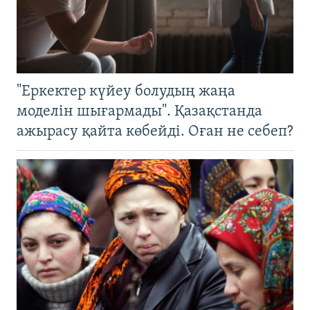
"Еркектер күйеу болудың жаңа
моделін шығармады". Қазақстанда
ажырасу қайта көбейді. Оған не себеп?