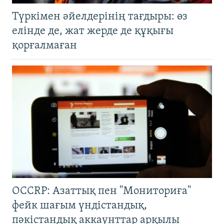
Түркімен әйелдерінің тағдыры: өз
елінде де, жат жерде де құқығы
қорғалмаған
OCCRP: Азаттық пен "Мониториға"
фейк шағым үндістандық,
пәкістандық аккаунттар арқылы