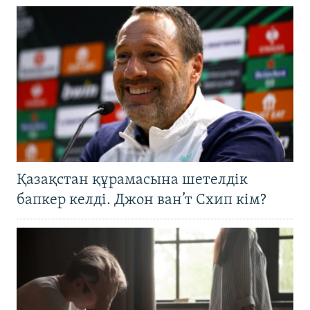
Қазақстан құрамасына шетелдік
бапкер келді. Джон ван’т Схип кім?