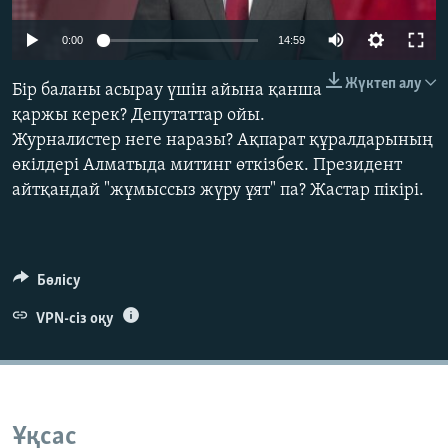
ЖАЗЫЛЫҢЫЗ
0:00
14:59
Жүктеп алу
Бір баланы асырау үшін айына қанша
Басқа тілдерде
қаржы керек? Депутаттар ойы.
Журналистер неге наразы? Ақпарат құралдарының
өкілдері Алматыда митинг өткізбек. Президент
айтқандай "жұмыссыз жүру ұят" па? Жастар пікірі.
Бөлісу
VPN-сіз оқу
Ұқсас