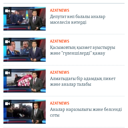
AZATNEWS
Депутат көп балалы аналар
мәселесін көтерді
AZATNEWS
Қасымовтың қызмет ауыстыруы
және "гүленшілерді" қамау
AZATNEWS
Алматыдағы бір адамдық пикет
және аналар талабы
AZATNEWS
Аналар наразылығы және белсенді
соты