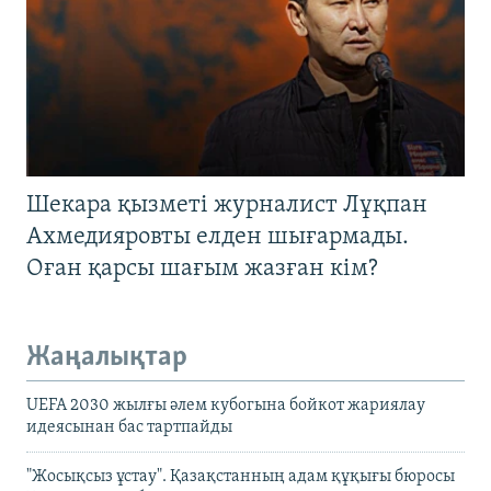
Шекара қызметі журналист Лұқпан
Ахмедияровты елден шығармады.
Оған қарсы шағым жазған кім?
Жаңалықтар
UEFA 2030 жылғы әлем кубогына бойкот жариялау
идеясынан бас тартпайды
"Жосықсыз ұстау". Қазақстанның адам құқығы бюросы