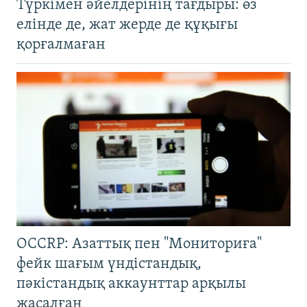
Түркімен әйелдерінің тағдыры: өз
елінде де, жат жерде де құқығы
қорғалмаған
OCCRP: Азаттық пен "Мониториға"
фейк шағым үндістандық,
пәкістандық аккаунттар арқылы
жасалған