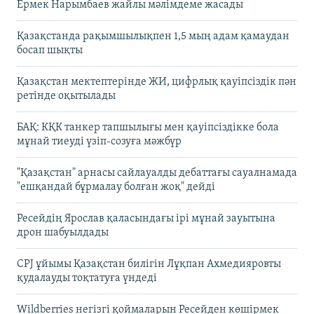
Ермек Нарымбаев жайлы мәлімдеме жасады
Қазақстанда рақымшылықпен 1,5 мың адам қамаудан
босап шықты
Қазақстан мектептерінде ЖИ, цифрлық қауіпсіздік пән
ретінде оқытылады
БАҚ: КҚК танкер тапшылығы мен қауіпсіздікке бола
мұнай тиеуді үзіп-созуға мәжбүр
"Қазақстан" арнасы сайлауалды дебаттағы сауалнамада
"ешқандай бұрмалау болған жоқ" дейді
Ресейдің Ярослав қаласындағы ірі мұнай зауытына
дрон шабуылдады
CPJ ұйымы Қазақстан билігін Лұқпан Ахмедияровты
қудалауды тоқтатуға үндеді
Wildberries негізгі қоймаларын Ресейден көшірмек