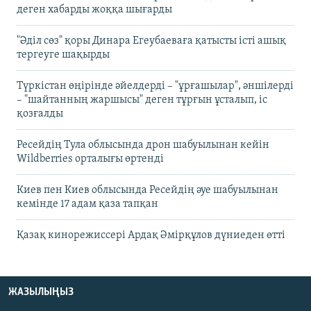
деген хабарды жоққа шығарды
"Әділ сөз" қоры Динара Егеубаеваға қатысты істі ашық
тергеуге шақырды
Түркістан өңірінде әйелдерді – "ұрғашылар", әншілерді
– "шайтанның жаршысы" деген тұрғын ұсталып, іс
қозғалды
Ресейдің Тула облысында дрон шабуылынан кейін
Wildberries орталығы өртенді
Киев пен Киев облысында Ресейдің әуе шабуылынан
кемінде 17 адам қаза тапқан
Қазақ кинорежиссері Ардақ Әмірқұлов дүниеден өтті
ЖАЗЫЛЫҢЫЗ