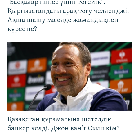
"Басқалар ішпес үшін төгейік".
Қырғызстандағы арақ төгу челленджі:
Ақша шашу ма әлде жамандықпен
күрес пе?
Қазақстан құрамасына шетелдік
бапкер келді. Джон ван’т Схип кім?