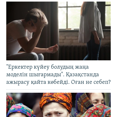
"Еркектер күйеу болудың жаңа
моделін шығармады". Қазақстанда
ажырасу қайта көбейді. Оған не себеп?