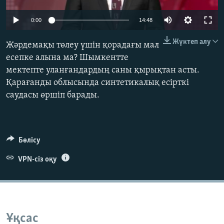
ЖАЗЫЛЫҢЫЗ
0:00
14:48
Жүктеп алу
Жәрдемақы төлеу үшін қорадағы мал
Басқа тілдерде
есепке алына ма? Шымкентте
мектепте уланғандардың саны қырықтан асты.
Қарағанды облысында синтетикалық есірткі
саудасы өршіп барады.
Бөлісу
VPN-сіз оқу
Ұқсас