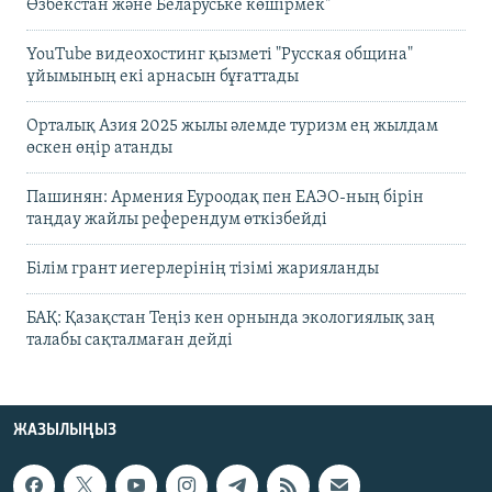
Өзбекстан және Беларуське көшірмек"
YouTube видеохостинг қызметі "Русская община"
ұйымының екі арнасын бұғаттады
Орталық Азия 2025 жылы әлемде туризм ең жылдам
өскен өңір атанды
Пашинян: Армения Еуроодақ пен ЕАЭО-ның бірін
таңдау жайлы референдум өткізбейді
Білім грант иегерлерінің тізімі жарияланды
БАҚ: Қазақстан Теңіз кен орнында экологиялық заң
талабы сақталмаған дейді
ЖАЗЫЛЫҢЫЗ