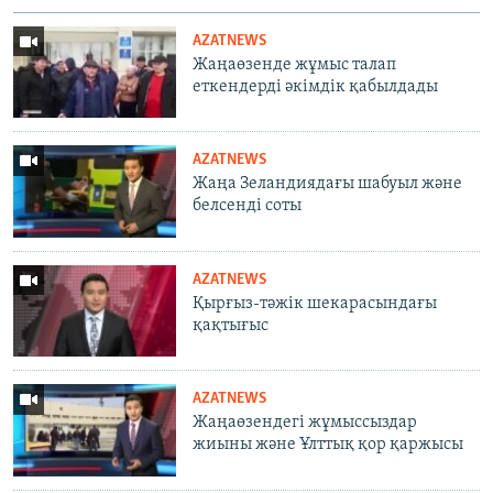
AZATNEWS
Жаңаөзенде жұмыс талап
еткендерді әкімдік қабылдады
AZATNEWS
Жаңа Зеландиядағы шабуыл және
белсенді соты
AZATNEWS
Қырғыз-тәжік шекарасындағы
қақтығыс
AZATNEWS
Жаңаөзендегі жұмыссыздар
жиыны және Ұлттық қор қаржысы