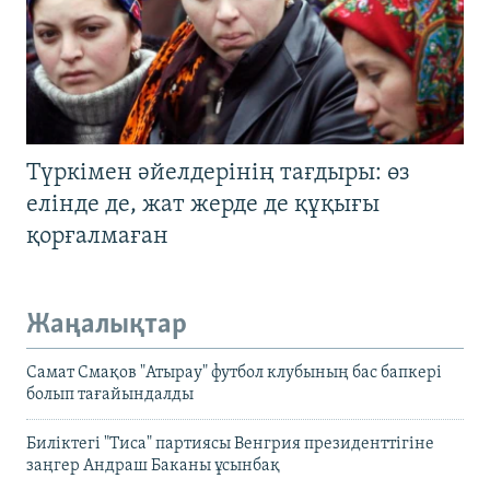
Түркімен әйелдерінің тағдыры: өз
елінде де, жат жерде де құқығы
қорғалмаған
Жаңалықтар
Самат Смақов "Атырау" футбол клубының бас бапкері
болып тағайындалды
Биліктегі "Тиса" партиясы Венгрия президенттігіне
заңгер Андраш Баканы ұсынбақ