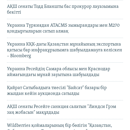
АҚШ сенаты Тодд Бланшты бас прокурор лауазымына
бекітті
Украина Түркиядан ATACMS зымырандары мен M270
қондырғыларын сатып алмақ
Украина КҚК-дағы Қазақстан мұнайының экспортына
қатысы бар инфрақұрылымға шабуылдамауға келіскен
– Bloomberg
Украина Ресейдің Самара облысы мен Краснодар
аймағындағы мұнай зауытына шабуылдады
Қайрат Сатыбалдыға тиесілі "Байсат" базары бір
жылдан кейін аукционда сатылды
АҚШ сенаты Ресейге санкция салатын "Линдси Грэм
заң жобасын" мақұлдады
Wildberries қоймаларының бір бөлігін "Қазақстан,