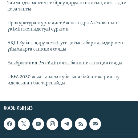
Таиландта мектепте біреу қарудан оқ атып, алты адам
қаза тапты
Прокуратура журналист Александра Алёхованың
үкімін жеңілдетуді сұраған
АҚШ Кубаға қару жеткізуге қатысы бар адамдар мен
ұйымдарға санкция салды
Ұлыбритания Ресейдің алты банкіне санкция салды
UEFA 2030 жылғы әлем кубогына бойкот жариялау
идеясынан бас тартпайды
ЖАЗЫЛЫҢЫЗ