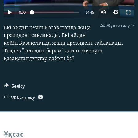
ЖАЗЫЛЫҢЫЗ
0:00
14:45
Жүктеп алу
Екі айдан кейін Қазақстанда жаңа
Басқа тілдерде
президент сайланады. Екі айдан
кейін Қазақстанда жаңа президент сайланады.
Тоқаев "кепілдік берем" деген сайлауға
қазақстандықтар дайын ба?
Бөлісу
VPN-сіз оқу
Ұқсас