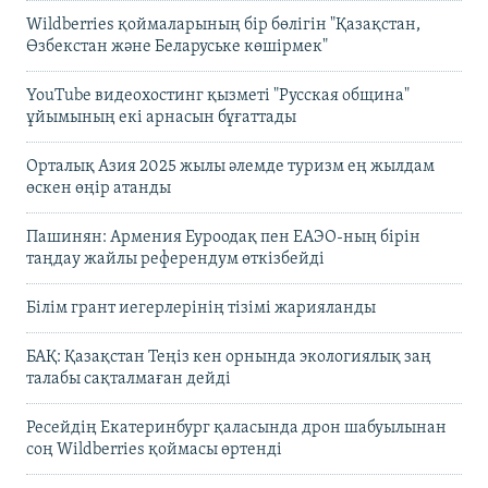
Wildberries қоймаларының бір бөлігін "Қазақстан,
Өзбекстан және Беларуське көшірмек"
YouTube видеохостинг қызметі "Русская община"
ұйымының екі арнасын бұғаттады
Орталық Азия 2025 жылы әлемде туризм ең жылдам
өскен өңір атанды
Пашинян: Армения Еуроодақ пен ЕАЭО-ның бірін
таңдау жайлы референдум өткізбейді
Білім грант иегерлерінің тізімі жарияланды
БАҚ: Қазақстан Теңіз кен орнында экологиялық заң
талабы сақталмаған дейді
Ресейдің Екатеринбург қаласында дрон шабуылынан
соң Wildberries қоймасы өртенді