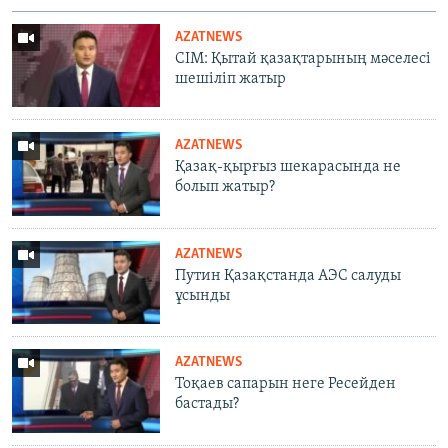
AZATNEWS
СІМ: Қытай қазақтарының мәселесі
шешіліп жатыр
AZATNEWS
Қазақ-қырғыз шекарасында не
болып жатыр?
AZATNEWS
Путин Қазақстанда АЭС салуды
ұсынды
AZATNEWS
Тоқаев сапарын неге Ресейден
бастады?