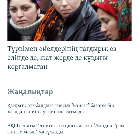
Түркімен әйелдерінің тағдыры: өз
елінде де, жат жерде де құқығы
қорғалмаған
Жаңалықтар
Қайрат Сатыбалдыға тиесілі "Байсат" базары бір
жылдан кейін аукционда сатылды
АҚШ сенаты Ресейге санкция салатын "Линдси Грэм
заң жобасын" мақұлдады