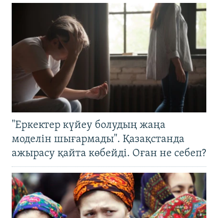
"Еркектер күйеу болудың жаңа
моделін шығармады". Қазақстанда
ажырасу қайта көбейді. Оған не себеп?