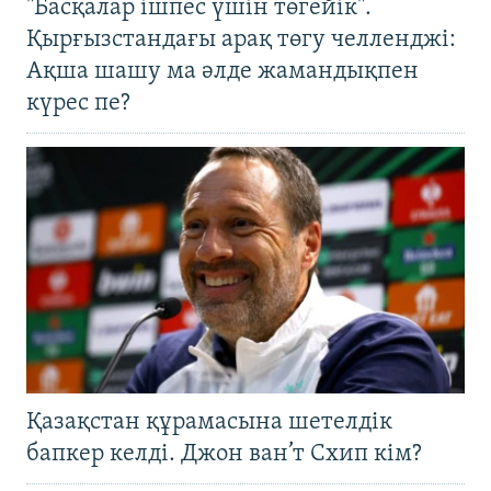
"Басқалар ішпес үшін төгейік".
Қырғызстандағы арақ төгу челленджі:
Ақша шашу ма әлде жамандықпен
күрес пе?
Қазақстан құрамасына шетелдік
бапкер келді. Джон ван’т Схип кім?