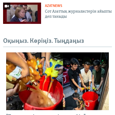
AZATNEWS
Сот Азаттық журналистерін айыпты
деп таныды
Оқыңыз. Көріңіз. Тыңдаңыз