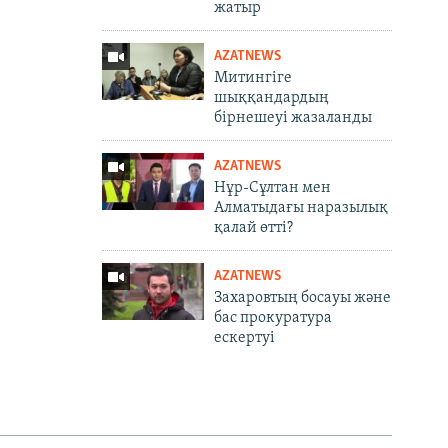
жатыр
AZATNEWS
Митингіге
шыққандардың
бірнешеуі жазаланды
AZATNEWS
Нұр-Сұлтан мен
Алматыдағы наразылық
қалай өтті?
AZATNEWS
Захаровтың босауы және
бас прокуратура
ескертуі