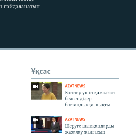
EMBED
ын пайдаланатын
Ұқсас
AZATNEWS
Баннер үшін қамалған
белсенділер
бостандыққа шықты
AZATNEWS
Шеруге шыққандарды
жазалау жалғасып