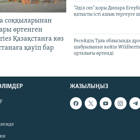
"Әділ сөз" қоры Динара Егеуб
қатысты істі ашық тергеуге
а соққыларынан
ары өртенген
ries Қазақстанға көз
Ресейдің Тула облысында др
Астанаға қауіп бар
шабуылынан кейін Wildberri
орталығы өртенді
БӨЛІМДЕР
ЖАЗЫЛЫҢЫЗ
р
әлемде
зия