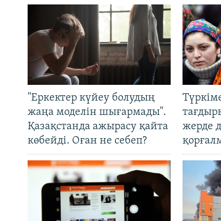
"Еркектер күйеу болудың
Түркім
жаңа моделін шығармады".
тағдыры
Қазақстанда ажырасу қайта
жерде 
көбейді. Оған не себеп?
қорғал