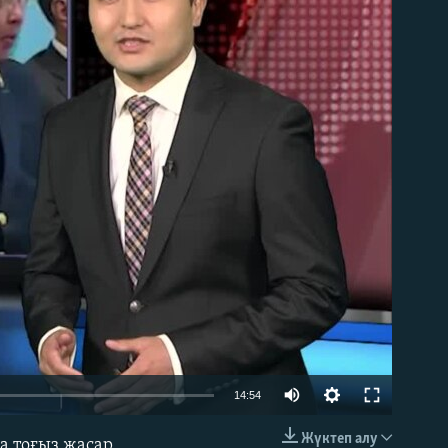
able
14:54
Жүктеп алу
а тоғыз жасар