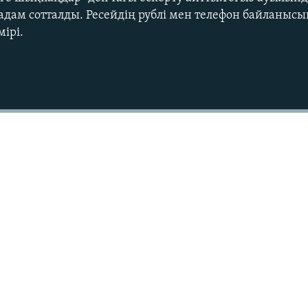
адам сотталды. Ресейдің рублі мен телефон байланыс
ірі.