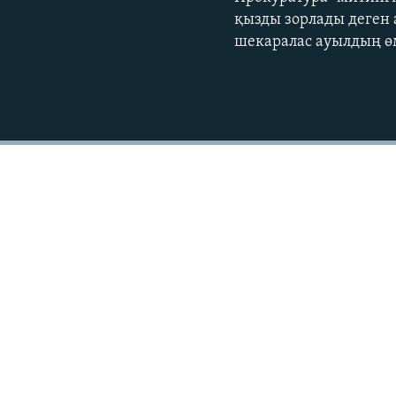
қызды зорлады деген 
шекаралас ауылдың өм