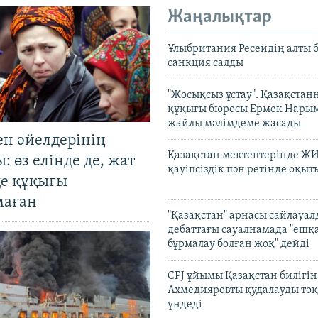
Жаңалықтар
Ұлыбритания Ресейдің алты 
санкция салды
"Жосықсыз ұстау". Қазақста
құқығы бюросы Ермек Нары
жайлы мәлімдеме жасады
ен әйелдерінің
Қазақстан мектептерінде Ж
: өз елінде де, жат
қауіпсіздік пән ретінде оқы
де құқығы
маған
"Қазақстан" арнасы сайлауа
дебаттағы сауалнамада "ешқ
бұрмалау болған жоқ" дейді
CPJ ұйымы Қазақстан билігі
Ахмедияровты қудалауды тоқ
үндеді