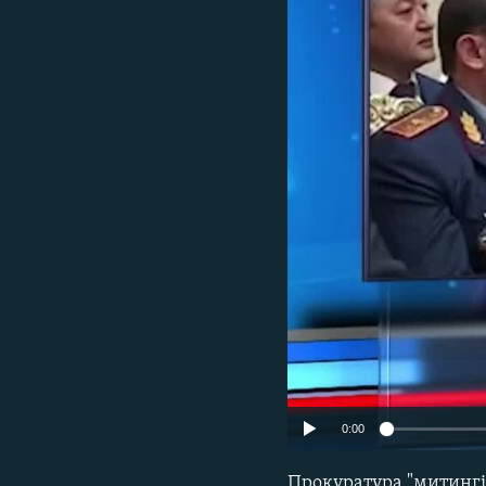
0:00
Прокуратура "митингі