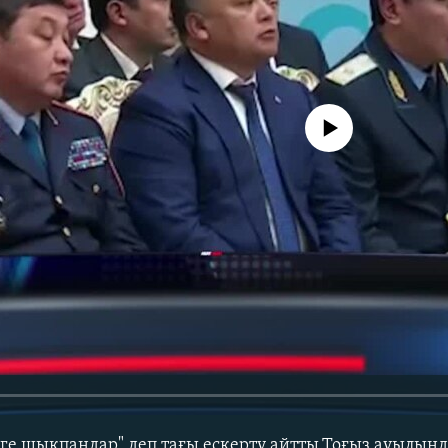
No media source currently avail
ге шықпаңдар" деп тағы ескерту айтты.Тоғыз ауылынд