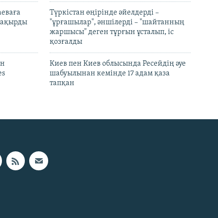
аеваға
Түркістан өңірінде әйелдерді –
 шақырды
"ұрғашылар", әншілерді – "шайтанның
жаршысы" деген тұрғын ұсталып, іс
қозғалды
он
Киев пен Киев облысында Ресейдің әуе
es
шабуылынан кемінде 17 адам қаза
тапқан