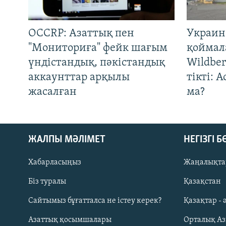
OCCRP: Азаттық пен
Украин
"Мониториға" фейк шағым
қоймал
үндістандық, пәкістандық
Wildber
аккаунттар арқылы
тікті: 
жасалған
ма?
ЖАЛПЫ МӘЛІМЕТ
НЕГІЗГІ 
Хабарласыңыз
Жаңалықта
Біз туралы
Қазақстан
Русский
Сайтымыз бұғатталса не істеу керек?
Қазақтар - 
Азаттық қосымшалары
Орталық А
ЖАЗЫЛЫҢЫЗ