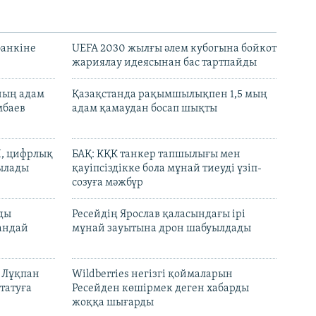
банкіне
UEFA 2030 жылғы әлем кубогына бойкот
жариялау идеясынан бас тартпайды
нның адам
Қазақстанда рақымшылықпен 1,5 мың
мбаев
адам қамаудан босап шықты
И, цифрлық
БАҚ: КҚК танкер тапшылығы мен
тылады
қауіпсіздікке бола мұнай тиеуді үзіп-
созуға мәжбүр
лды
Ресейдің Ярослав қаласындағы ірі
андай
мұнай зауытына дрон шабуылдады
н Лұқпан
Wildberries негізгі қоймаларын
татуға
Ресейден көшірмек деген хабарды
жоққа шығарды