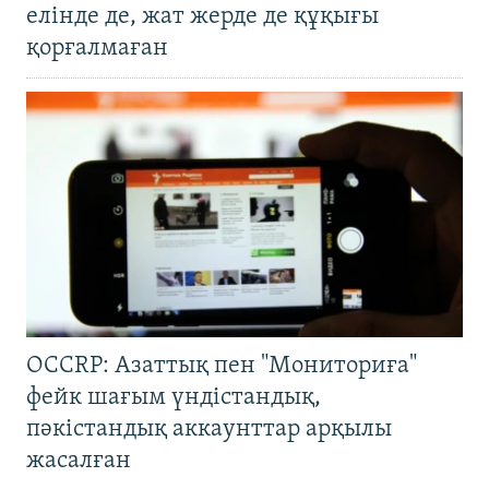
елінде де, жат жерде де құқығы
қорғалмаған
OCCRP: Азаттық пен "Мониториға"
фейк шағым үндістандық,
пәкістандық аккаунттар арқылы
жасалған