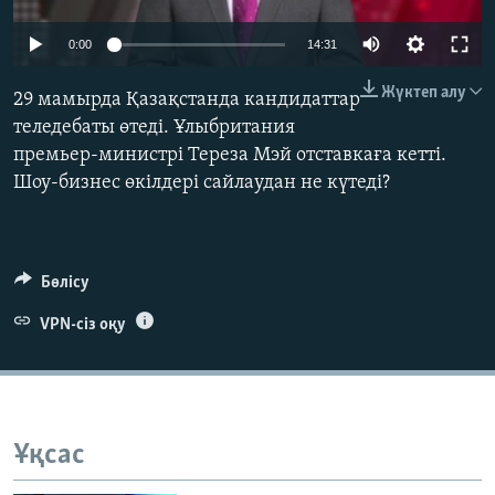
ЖАЗЫЛЫҢЫЗ
0:00
14:31
Жүктеп алу
29 мамырда Қазақстанда кандидаттар
Басқа тілдерде
теледебаты өтеді. Ұлыбритания
премьер-министрі Тереза Мэй отставкаға кетті.
Шоу-бизнес өкілдері сайлаудан не күтеді?
Бөлісу
VPN-сіз оқу
Ұқсас