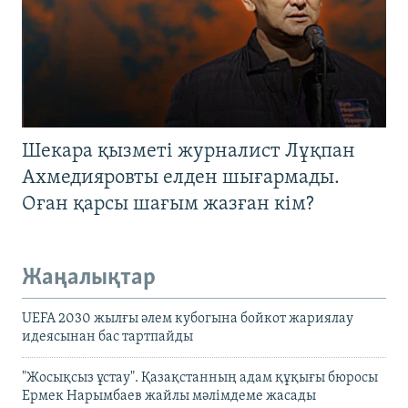
Шекара қызметі журналист Лұқпан
Ахмедияровты елден шығармады.
Оған қарсы шағым жазған кім?
Жаңалықтар
UEFA 2030 жылғы әлем кубогына бойкот жариялау
идеясынан бас тартпайды
"Жосықсыз ұстау". Қазақстанның адам құқығы бюросы
Ермек Нарымбаев жайлы мәлімдеме жасады