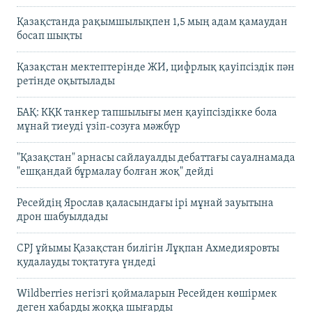
Қазақстанда рақымшылықпен 1,5 мың адам қамаудан
босап шықты
Қазақстан мектептерінде ЖИ, цифрлық қауіпсіздік пән
ретінде оқытылады
БАҚ: КҚК танкер тапшылығы мен қауіпсіздікке бола
мұнай тиеуді үзіп-созуға мәжбүр
"Қазақстан" арнасы сайлауалды дебаттағы сауалнамада
"ешқандай бұрмалау болған жоқ" дейді
Ресейдің Ярослав қаласындағы ірі мұнай зауытына
дрон шабуылдады
CPJ ұйымы Қазақстан билігін Лұқпан Ахмедияровты
қудалауды тоқтатуға үндеді
Wildberries негізгі қоймаларын Ресейден көшірмек
деген хабарды жоққа шығарды