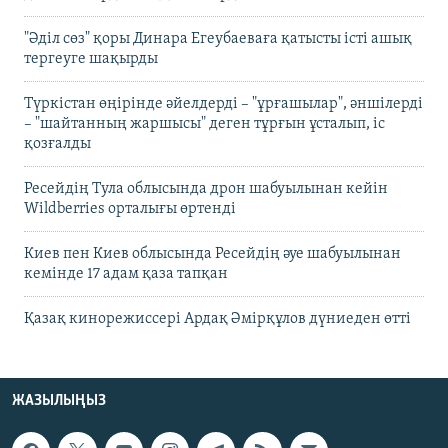
"Әділ сөз" қоры Динара Егеубаеваға қатысты істі ашық
тергеуге шақырды
Түркістан өңірінде әйелдерді – "ұрғашылар", әншілерді
– "шайтанның жаршысы" деген тұрғын ұсталып, іс
қозғалды
Ресейдің Тула облысында дрон шабуылынан кейін
Wildberries орталығы өртенді
Киев пен Киев облысында Ресейдің әуе шабуылынан
кемінде 17 адам қаза тапқан
Қазақ кинорежиссері Ардақ Әмірқұлов дүниеден өтті
ЖАЗЫЛЫҢЫЗ