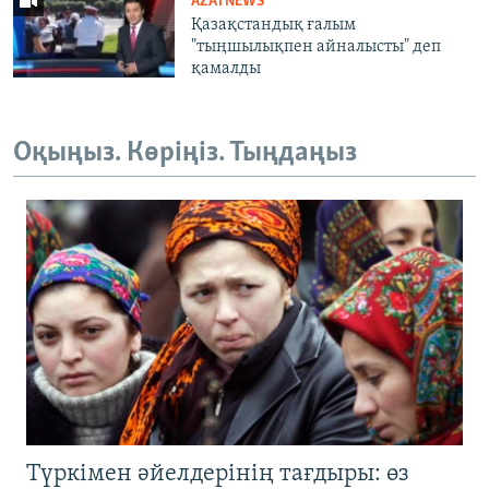
AZATNEWS
Қазақстандық ғалым
"тыңшылықпен айналысты" деп
қамалды
Оқыңыз. Көріңіз. Тыңдаңыз
Түркімен әйелдерінің тағдыры: өз