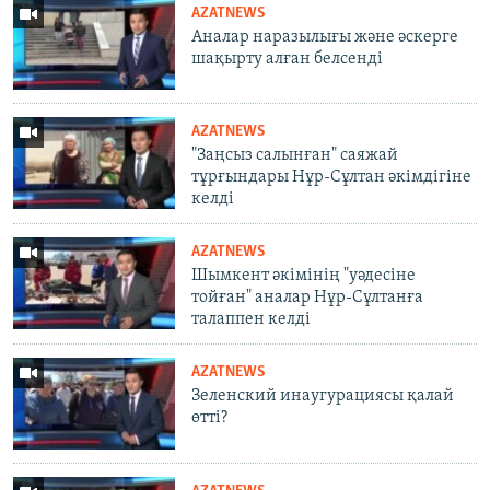
AZATNEWS
Аналар наразылығы және әскерге
шақырту алған белсенді
AZATNEWS
"Заңсыз салынған" саяжай
тұрғындары Нұр-Сұлтан әкімдігіне
келді
AZATNEWS
Шымкент әкімінің "уәдесіне
тойған" аналар Нұр-Сұлтанға
талаппен келді
AZATNEWS
Зеленский инаугурациясы қалай
өтті?