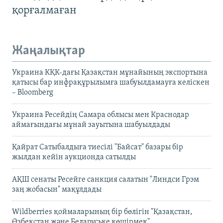
қорғалмаған
Жаңалықтар
Украина КҚК-дағы Қазақстан мұнайының экспортына
қатысы бар инфрақұрылымға шабуылдамауға келіскен
– Bloomberg
Украина Ресейдің Самара облысы мен Краснодар
аймағындағы мұнай зауытына шабуылдады
Қайрат Сатыбалдыға тиесілі "Байсат" базары бір
жылдан кейін аукционда сатылды
АҚШ сенаты Ресейге санкция салатын "Линдси Грэм
заң жобасын" мақұлдады
Wildberries қоймаларының бір бөлігін "Қазақстан,
Өзбекстан және Беларуське көшірмек"