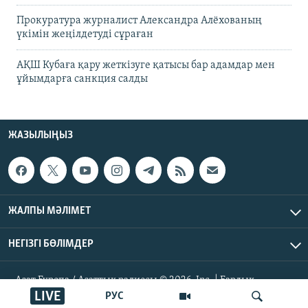
Прокуратура журналист Александра Алёхованың
үкімін жеңілдетуді сұраған
АҚШ Кубаға қару жеткізуге қатысы бар адамдар мен
ұйымдарға санкция салды
ЖАЗЫЛЫҢЫЗ
ЖАЛПЫ МӘЛІМЕТ
НЕГІЗГІ БӨЛІМДЕР
Азат Еуропа / Азаттық радиосы © 2026, Inc. | Барлық
құқықтары қорғалған
LIVE
РУС