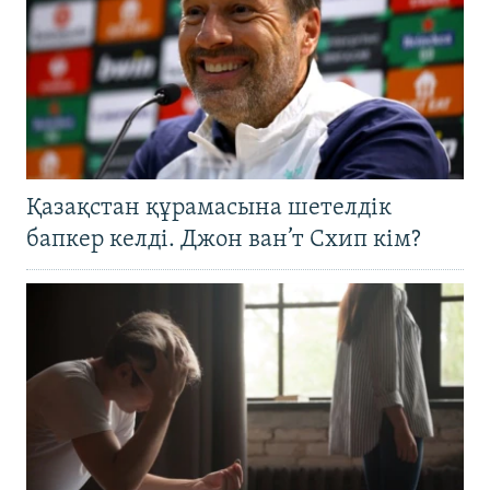
Қазақстан құрамасына шетелдік
бапкер келді. Джон ван’т Схип кім?