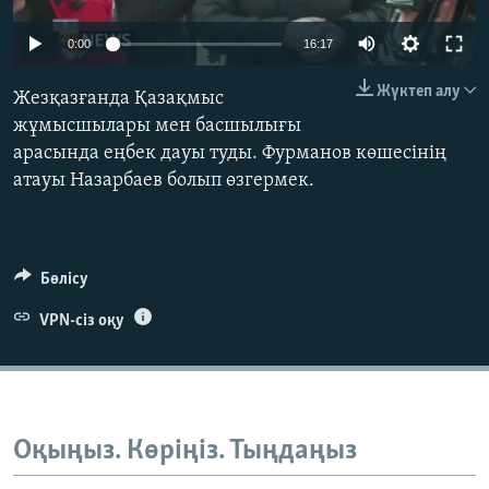
ЖАЗЫЛЫҢЫЗ
0:00
16:17
Жүктеп алу
Жезқазғанда Қазақмыс
Басқа тілдерде
жұмысшылары мен басшылығы
арасында еңбек дауы туды. Фурманов көшесінің
атауы Назарбаев болып өзгермек.
Бөлісу
VPN-сіз оқу
Оқыңыз. Көріңіз. Тыңдаңыз