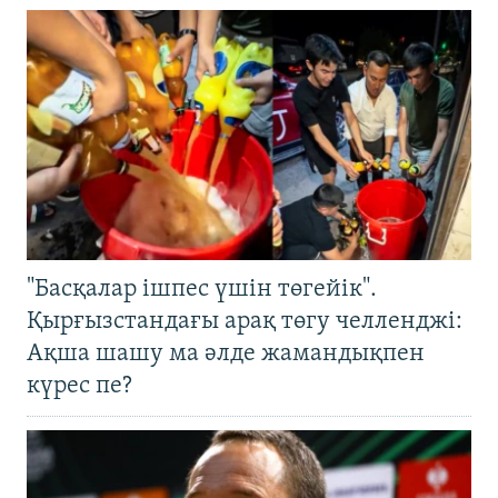
"Басқалар ішпес үшін төгейік".
Қырғызстандағы арақ төгу челленджі:
Ақша шашу ма әлде жамандықпен
күрес пе?