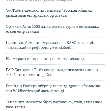
YouTube видеохостинг қызметі "Русская община"
ұйымының екі арнасын бұғаттады
Орталық Азия 2025 жылы әлемде туризм ең жылдам
өскен өңір атанды
Пашинян: Армения Еуроодақ пен ЕАЭО-ның бірін
таңдау жайлы референдум өткізбейді
Білім грант иегерлерінің тізімі жарияланды
БАҚ: Қазақстан Теңіз кен орнында экологиялық заң
талабы сақталмаған дейді
Ресейдің Екатеринбург қаласында дрон шабуылынан
соң Wildberries қоймасы өртенді
Таиландта мектепте біреу қарудан оқ атып, алты адам
қаза тапты