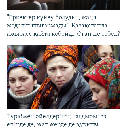
"Еркектер күйеу болудың жаңа
моделін шығармады". Қазақстанда
ажырасу қайта көбейді. Оған не себеп?
Түркімен әйелдерінің тағдыры: өз
елінде де, жат жерде де құқығы