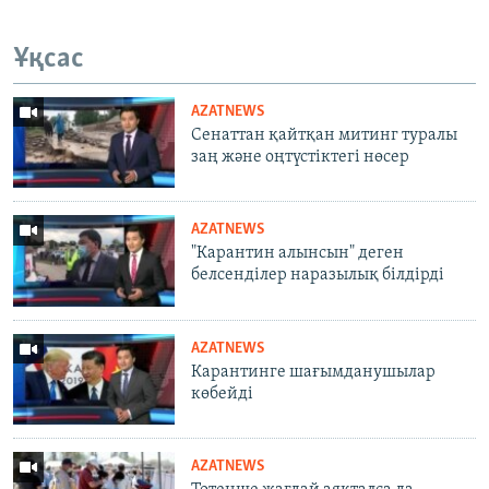
Ұқсас
AZATNEWS
Сенаттан қайтқан митинг туралы
заң және оңтүстіктегі нөсер
AZATNEWS
"Карантин алынсын" деген
белсенділер наразылық білдірді
AZATNEWS
Карантинге шағымданушылар
көбейді
AZATNEWS