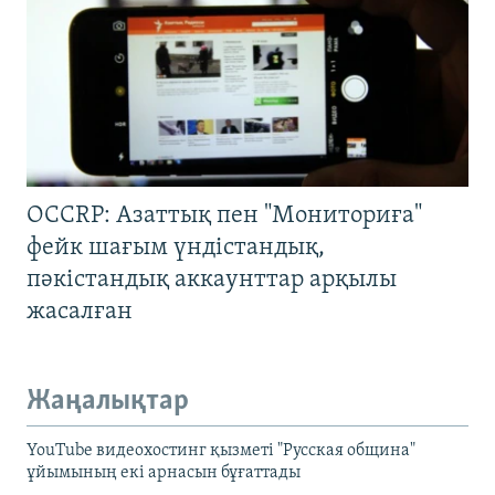
OCCRP: Азаттық пен "Мониториға"
фейк шағым үндістандық,
пәкістандық аккаунттар арқылы
жасалған
Жаңалықтар
YouTube видеохостинг қызметі "Русская община"
ұйымының екі арнасын бұғаттады