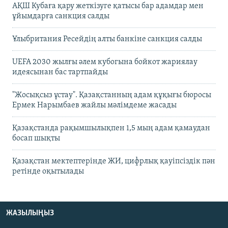
АҚШ Кубаға қару жеткізуге қатысы бар адамдар мен
ұйымдарға санкция салды
Ұлыбритания Ресейдің алты банкіне санкция салды
UEFA 2030 жылғы әлем кубогына бойкот жариялау
идеясынан бас тартпайды
"Жосықсыз ұстау". Қазақстанның адам құқығы бюросы
Ермек Нарымбаев жайлы мәлімдеме жасады
Қазақстанда рақымшылықпен 1,5 мың адам қамаудан
босап шықты
Қазақстан мектептерінде ЖИ, цифрлық қауіпсіздік пән
ретінде оқытылады
ЖАЗЫЛЫҢЫЗ