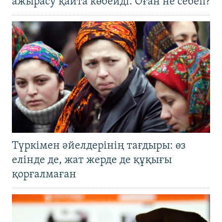
ажырасу қайта көбейді. Оған не себеп?
Түркімен әйелдерінің тағдыры: өз
елінде де, жат жерде де құқығы
қорғалмаған