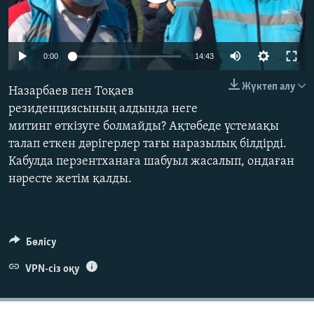
ЖАЗЫЛЫҢЫЗ
Auto
0:00
14:43
Басқа тілдерде
270p
Жүктеп алу
Назарбаев пен Тоқаев
360p
резиденциясының алдында неге
митинг өткізуге болмайды? Ақтөбеде үстемақы
480p
Auto
270p
360p
480p
талап еткен дәрігерлер тағы наразылық білдірді.
1080p
Кабулда перзентханаға шабуыл жасалып, ондаған
1080p
нәресте жетім қалды.
Бөлісу
VPN-сіз оқу