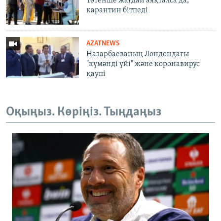
Төтенше жағдай аяқталса да,
карантин бітпеді
AZATNEWS
Назарбаеваның Лондондағы
"күмәнді үйі" және коронавирус
қаупі
Оқыңыз. Көріңіз. Тыңдаңыз