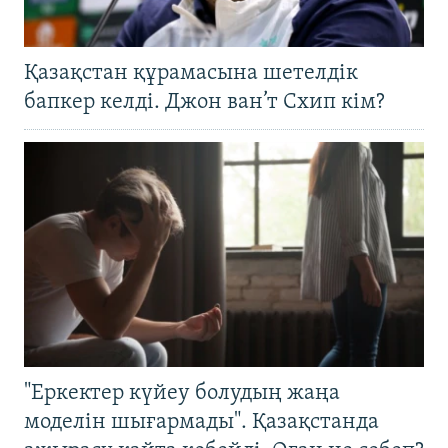
Қазақстан құрамасына шетелдік
бапкер келді. Джон ван’т Схип кім?
"Еркектер күйеу болудың жаңа
моделін шығармады". Қазақстанда