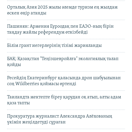
Орталық Азия 2025 жылы әлемде туризм ең жылдам
өскен өңір атанды
Пашинян: Армения Еуроодақ пен ЕАЭО-ның бірін
таңдау жайлы референдум өткізбейді
Білім грант иегерлерінің тізімі жарияланды
БАҚ: Қазақстан "Теңізшевройлға" экологиялық талап
қойды
Ресейдің Екатеринбург қаласында дрон шабуылынан
соң Wildberries қоймасы өртенді
Таиландта мектепте біреу қарудан оқ атып, алты адам
қаза тапты
Прокуратура журналист Александра Алёхованың
үкімін жеңілдетуді сұраған