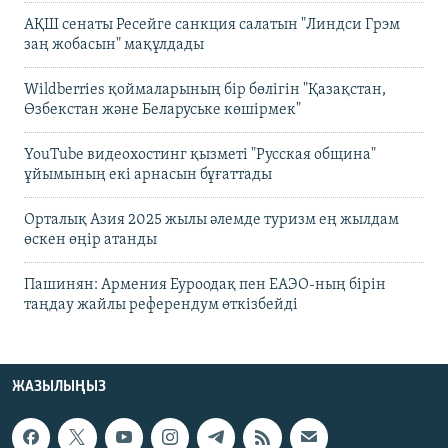
АҚШ сенаты Ресейге санкция салатын "Линдси Грэм
заң жобасын" мақұлдады
Wildberries қоймаларының бір бөлігін "Қазақстан,
Өзбекстан және Беларуське көшірмек"
YouTube видеохостинг қызметі "Русская община"
ұйымының екі арнасын бұғаттады
Орталық Азия 2025 жылы әлемде туризм ең жылдам
өскен өңір атанды
Пашинян: Армения Еуроодақ пен ЕАЭО-ның бірін
таңдау жайлы референдум өткізбейді
ЖАЗЫЛЫҢЫЗ