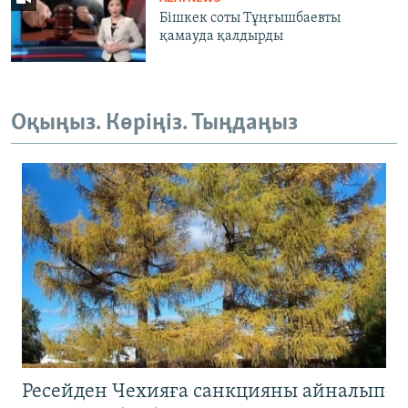
Бішкек соты Тұңғышбаевты
қамауда қалдырды
Оқыңыз. Көріңіз. Тыңдаңыз
Ресейден Чехияға санкцияны айналып