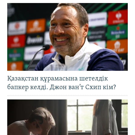
Қазақстан құрамасына шетелдік
бапкер келді. Джон ван’т Схип кім?