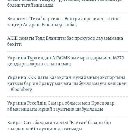
болып тағайындалды
Биліктегі "Тиса" партиясы Венгрия президенттігіне
заңгер Андраш Баканы ұсынбақ
АҚШ сенаты Тодд Бланшты бас прокурор лауазымына
бекітті
Украина Түркиядан ATACMS зымырандары мен M270
қондырғыларын сатып алмақ
Украина КҚК-дағы Қазақстан мұнайының экспортына
қатысы бар инфрақұрылымға шабуылдамауға келіскен
– Bloomberg
Украина Ресейдің Самара облысы мен Краснодар
аймағындағы мұнай зауытына шабуылдады
Қайрат Сатыбалдыға тиесілі "Байсат" базары бір
жылдан кейін аукционда сатылды