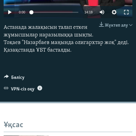
ЖАЗЫЛЫҢЫЗ
0:00
14:18
Жүктеп алу
Астанада жалақысын талап еткен
Басқа тілдерде
жұмысшылар наразылыққа шықты.
Тоқаев "Назарбаев маңында олигархтар жоқ" деді.
Қазақстанда ҰБТ басталды.
Бөлісу
VPN-сіз оқу
Ұқсас