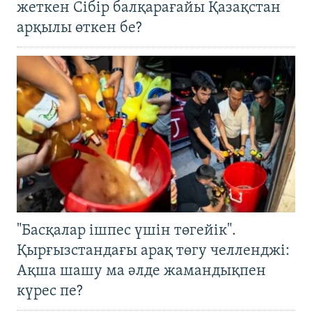
жеткен Сібір балқарағайы Қазақстан
арқылы өткен бе?
"Басқалар ішпес үшін төгейік".
Қырғызстандағы арақ төгу челленджі:
Ақша шашу ма әлде жамандықпен
күрес пе?