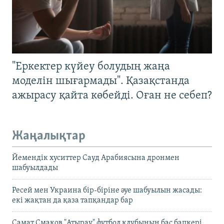
"Еркектер күйеу болудың жаңа
моделін шығармады". Қазақстанда
ажырасу қайта көбейді. Оған не себеп?
Жаңалықтар
Йемендік хуситтер Сауд Арабиясына дронмен
шабуылдады
Ресей мен Украина бір-біріне әуе шабуылын жасады:
екі жақтан да қаза тапқандар бар
Самат Смақов "Атырау" футбол клубының бас бапкері