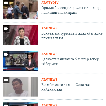
AZATTYQTV
Оралда белсенділер мен тілшілерді
полицияға шақырды
AZATNEWS
Боқаевтың түрмедегі жағдайы және
пойыз апаты
AZATNEWS
Қазақстан Ливанға бітімгер әскер
жібермек
AZATNEWS
Ерімбетов соты мен Сенаттан
қайтқан заң
AZATNEWS