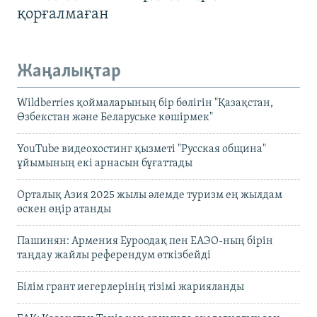
қорғалмаған
Жаңалықтар
Wildberries қоймаларының бір бөлігін "Қазақстан,
Өзбекстан және Беларуське көшірмек"
YouTube видеохостинг қызметі "Русская община"
ұйымының екі арнасын бұғаттады
Орталық Азия 2025 жылы әлемде туризм ең жылдам
өскен өңір атанды
Пашинян: Армения Еуроодақ пен ЕАЭО-ның бірін
таңдау жайлы референдум өткізбейді
Білім грант иегерлерінің тізімі жарияланды