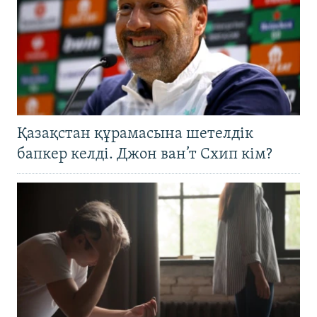
Қазақстан құрамасына шетелдік
бапкер келді. Джон ван’т Схип кім?