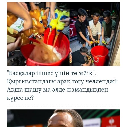
"Басқалар ішпес үшін төгейік".
Қырғызстандағы арақ төгу челленджі:
Ақша шашу ма әлде жамандықпен
күрес пе?