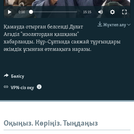
ЖАЗЫЛЫҢЫЗ
0:00
15:15
Жүктеп алу
Қамауда отырған белсенді Дулат
Басқа тілдерде
Ағаділ "изолятордан қашқаны"
хабарланды. Нұр-Сұлтанда саяжай тұрғындары
әкімдік ұсынған өтемақыға наразы.
Бөлісу
VPN-сіз оқу
Оқыңыз. Көріңіз. Тыңдаңыз