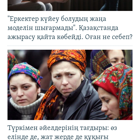
"Еркектер күйеу болудың жаңа
моделін шығармады". Қазақстанда
ажырасу қайта көбейді. Оған не себеп?
Түркімен әйелдерінің тағдыры: өз
елінде де, жат жерде де құқығы