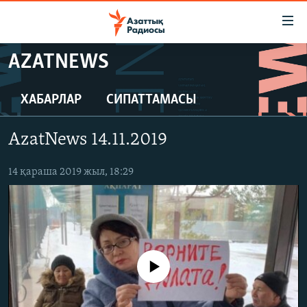
Accessibility
links
Skip
AZATNEWS
to
ЖАҢАЛЫҚТАР
main
САЯСАТ
ХАБАРЛАР
СИПАТТАМАСЫ
content
AZATTYQTV
Skip
AzatNews 14.11.2019
to
ҚАҢТАР ОҚИҒАСЫ
main
АДАМ ҚҰҚЫҚТАРЫ
14 қараша 2019 жыл, 18:29
Navigation
Skip
ӘЛЕУМЕТ
to
ӘЛЕМ
Search
АРНАЙЫ ЖОБАЛАР
No media source currently available
Русский