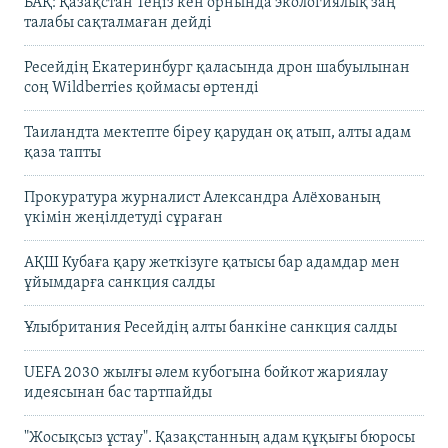
БАҚ: Қазақстан Теңіз кен орнында экологиялық заң
талабы сақталмаған дейді
Ресейдің Екатеринбург қаласында дрон шабуылынан
соң Wildberries қоймасы өртенді
Таиландта мектепте біреу қарудан оқ атып, алты адам
қаза тапты
Прокуратура журналист Александра Алёхованың
үкімін жеңілдетуді сұраған
АҚШ Кубаға қару жеткізуге қатысы бар адамдар мен
ұйымдарға санкция салды
Ұлыбритания Ресейдің алты банкіне санкция салды
UEFA 2030 жылғы әлем кубогына бойкот жариялау
идеясынан бас тартпайды
"Жосықсыз ұстау". Қазақстанның адам құқығы бюросы