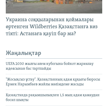
Украина соққыларынан қоймалары
өртенген Wildberries Қазақстанға көз
тікті: Астанаға қауіп бар ма?
Жаңалықтар
UEFA 2030 жылғы әлем кубогына бойкот жариялау
идеясынан бас тартпайды
"Жосықсыз ұстау". Қазақстанның адам құқығы бюросы
Ермек Нарымбаев жайлы мәлімдеме жасады
Қазақстанда рақымшылықпен 1,5 мың адам қамаудан
босап шықты