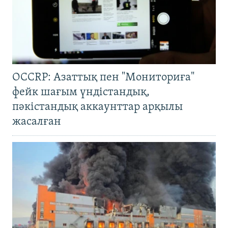
OCCRP: Азаттық пен "Мониториға"
фейк шағым үндістандық,
пәкістандық аккаунттар арқылы
жасалған