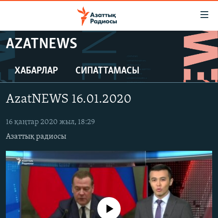
Accessibility
links
Skip
AZATNEWS
to
ЖАҢАЛЫҚТАР
main
САЯСАТ
ХАБАРЛАР
СИПАТТАМАСЫ
content
AZATTYQTV
Skip
AzatNEWS 16.01.2020
to
ҚАҢТАР ОҚИҒАСЫ
main
АДАМ ҚҰҚЫҚТАРЫ
16 қаңтар 2020 жыл, 18:29
Navigation
Skip
Азаттық радиосы
ӘЛЕУМЕТ
to
ӘЛЕМ
Search
АРНАЙЫ ЖОБАЛАР
Русский
No media source currently available