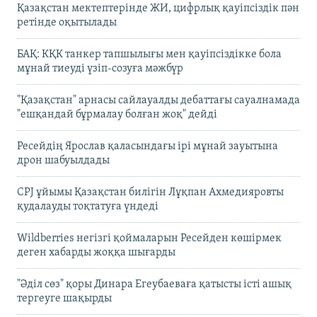
Қазақстан мектептерінде ЖИ, цифрлық қауіпсіздік пән
ретінде оқытылады
БАҚ: КҚК танкер тапшылығы мен қауіпсіздікке бола
мұнай тиеуді үзіп-созуға мәжбүр
"Қазақстан" арнасы сайлауалды дебаттағы сауалнамада
"ешқандай бұрмалау болған жоқ" дейді
Ресейдің Ярослав қаласындағы ірі мұнай зауытына
дрон шабуылдады
CPJ ұйымы Қазақстан билігін Лұқпан Ахмедияровты
қудалауды тоқтатуға үндеді
Wildberries негізгі қоймаларын Ресейден көшірмек
деген хабарды жоққа шығарды
"Әділ сөз" қоры Динара Егеубаеваға қатысты істі ашық
тергеуге шақырды