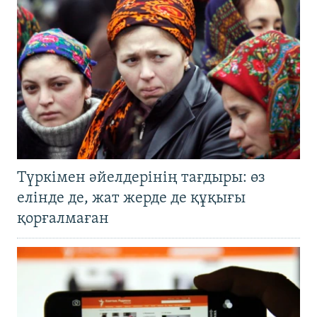
Түркімен әйелдерінің тағдыры: өз
елінде де, жат жерде де құқығы
қорғалмаған