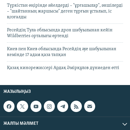
Түркістан өңірінде әйелдерді – "ұрғашылар", әншілерді
– "шайтанның жаршысы" деген тұрғын ұсталып, іс
қозғалды
Ресейдің Тула облысында дрон шабуылынан кейін
Wildberries орталығы өртенді
Киев пен Киев облысында Ресейдің әуе шабуылынан
кемінде 17 адам қаза тапқан
Қазақ кинорежиссері Ардақ Әмірқұлов дүниеден өтті
ЖАЗЫЛЫҢЫЗ
ЖАЛПЫ МӘЛІМЕТ