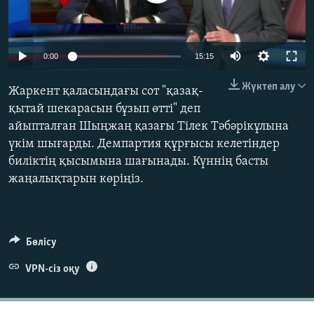
ЖАЗЫЛЫҢЫЗ
Auto
0:00
15:15
Басқа тілдерде
270p
Жүктеп алу
Жаркент қаласындағы сот "қазақ-
360p
қытай шекарасын бұзып өтті" деп
айыпталған Шыңжаң қазағы Тілек Тәбәрікұлына
404p
Auto
270p
360p
404p
үкім шығарды. Демпартия құрғысы келетіндер
1080p
биліктің қысымына шағынады. Күннің басты
1080p
жаңалықтарын көріңіз.
Бөлісу
VPN-сіз оқу