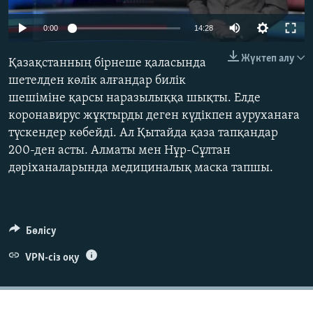
ЖАЗЫЛЫҢЫЗ
Auto
0:00
14:28
270p
Жүктеп алу
Қазақстанның бірнеше қаласында
360p
Басқа тілдерде
шетелден көлік алғандар билік
шешіміне қарсы наразылыққа шықты. Елде
404p
Auto
270p
360p
404p
коронавирус жұқтырды деген күдікпен ауруханаға
1080p
түскендер көбейді. Ал Қытайда қаза тапқандар
1080p
200-ден асты. Алматы мен Нұр-Сұлтан
дәріханаларында медициналық маска тапшы.
Бөлісу
VPN-сіз оқу