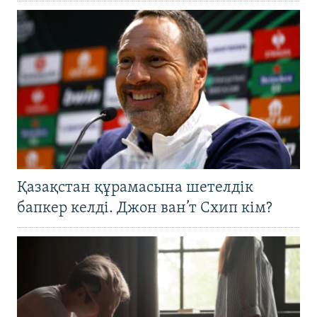
Қазақстан құрамасына шетелдік
бапкер келді. Джон ван’т Схип кім?