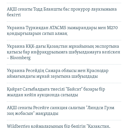
АҚШ сенаты Тодд Бланшты бас прокурор лауазымына
бекітті
Украина Түркиядан ATACMS зымырандары мен M270
қондырғыларын сатып алмақ
Украина КҚК-дағы Қазақстан мұнайының экспортына
қатысы бар инфрақұрылымға шабуылдамауға келіскен
– Bloomberg
Украина Ресейдің Самара облысы мен Краснодар
аймағындағы мұнай зауытына шабуылдады
Қайрат Сатыбалдыға тиесілі "Байсат" базары бір
жылдан кейін аукционда сатылды
АҚШ сенаты Ресейге санкция салатын "Линдси Грэм
заң жобасын" мақұлдады
Wildberries қоймаларының бір бөлігін "Қазақстан,