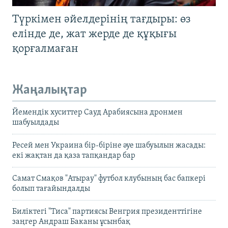
Түркімен әйелдерінің тағдыры: өз
елінде де, жат жерде де құқығы
қорғалмаған
Жаңалықтар
Йемендік хуситтер Сауд Арабиясына дронмен
шабуылдады
Ресей мен Украина бір-біріне әуе шабуылын жасады:
екі жақтан да қаза тапқандар бар
Самат Смақов "Атырау" футбол клубының бас бапкері
болып тағайындалды
Биліктегі "Тиса" партиясы Венгрия президенттігіне
заңгер Андраш Баканы ұсынбақ