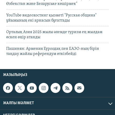
Өзбекстан және Беларуське көшірмек"
YouTube видеохостинг қызметі "Русская община"
ұйымының екі арнасын бұғаттады
Орталық Азия 2025 жылы әлемде туризм ең жылдам
өскен өңір атанды
Пашинян: Армения Еуроодақ пен ЕАЭО-ның бірін
таңдау жайлы референдум өткізбейді
ЖАЗЫЛЫҢЫЗ
ЖАЛПЫ МӘЛІМЕТ