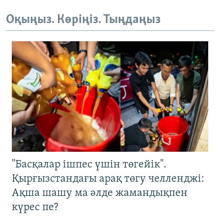
Оқыңыз. Көріңіз. Тыңдаңыз
"Басқалар ішпес үшін төгейік".
Қырғызстандағы арақ төгу челленджі:
Ақша шашу ма әлде жамандықпен
күрес пе?