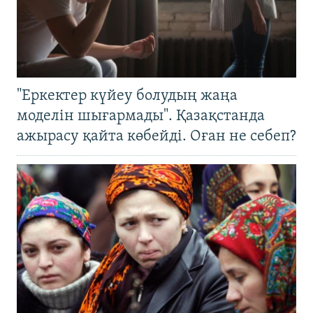
"Еркектер күйеу болудың жаңа
моделін шығармады". Қазақстанда
ажырасу қайта көбейді. Оған не себеп?