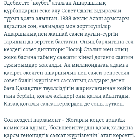
Әдебиетте "нәубет" аталған
Ашаршылық
құрбандарын еске алу Совет Одағы ыдырамай
тұрып қолға алынған. 1988 жылы Алаш арыстары
ақталған соң, ғалымдар мен зерттеушілер
Ашаршылық пен жаппай саяси қуғын-сүргін
тарихын да зерттей бастаған. Оның барлығына сол
кездегі совет диктаторы Иосиф Сталин мен оның
жеке басына табыну саясаты кінәлі дегенге саятын
тұжырымдар жасалды. Ал миллиондаған адамға
қасірет әкелген ашаршылық пен саяси репрессия
совет билігі жүргізген саясаттың салдары деген
баға Қазақстан тәуелсіздігін жариялағаннан кейін
ғана беріліп, қоғам өкілдері оны қатаң айыптады.
Қазақ қоғамы саясаткерлерден де соны күткен.
Сол кездегі парламент – Жоғарғы кеңес арнайы
комиссия құрып, "большевиктердің қазақ халқына
қарсы геноцидтік саясат жүргізгенін" атап көрсетті.