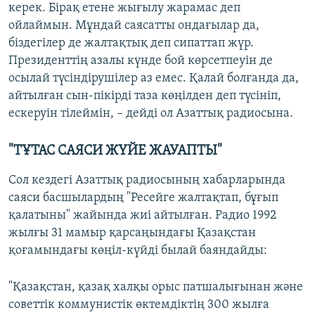
керек. Бірақ етене жығылу жарамас деп
ойлаймын. Мұндай саясатты ондағылар да,
біздегілер де жалтақтық деп сипаттап жүр.
Президенттің азалы күнде бой көрсетпеуін де
осылай түсіндірушілер аз емес. Қалай болғанда да,
айтылған сын-пікірді таза көңілден деп түсініп,
ескеруін тілеймін, – дейді ол Азаттық радиосына.
"ТҰТАС САЯСИ ЖҮЙЕ ЖАУАПТЫ"
Сол кездегі Азаттық радиосының хабарларында
саяси басшылардың "Ресейге жалтақтап, бұғып
қалатыны" жайында жиі айтылған. Радио 1992
жылғы 31 мамыр қарсаңындағы Қазақстан
қоғамындағы көңіл-күйді былай баяндайды:
"Қазақстан, қазақ халқы орыс патшалығынан және
советтік коммунистік өктемдіктің 300 жылға