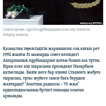
ЖАЗЫЛЫҢЫЗ
Басқа тілдерде
Саяси қуғын-сүргін құрбандарын еске алу тақтасы.
Атырау қаласы.
Қазақстан тәуелсіздігін жариялаған соң алғаш рет
1992 жылғы 31 мамырда совет кезіндегі
Ашаршылық құрбандарын қоғам болып аза тұтты.
Бірақ еске алу шарасына президент Назарбаев
қатыспады. Билік неге бар кінәні Сталинге жабуға
тырысып, тұтас жүйеге саяси баға беруден
жалтарды? "Азаттық радиосы – 70 жыл"
аудиоподкасының бүгінгі эпизоды осыған
арналады.