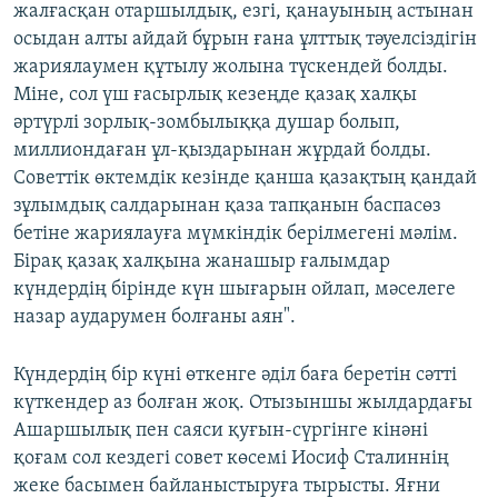
жалғасқан отаршылдық, езгі, қанауының астынан
осыдан алты айдай бұрын ғана ұлттық тәуелсіздігін
жариялаумен құтылу жолына түскендей болды.
Міне, сол үш ғасырлық кезеңде қазақ халқы
әртүрлі зорлық-зомбылыққа душар болып,
миллиондаған ұл-қыздарынан жұрдай болды.
Советтік өктемдік кезінде қанша қазақтың қандай
зұлымдық салдарынан қаза тапқанын баспасөз
бетіне жариялауға мүмкіндік берілмегені мәлім.
Бірақ қазақ халқына жанашыр ғалымдар
күндердің бірінде күн шығарын ойлап, мәселеге
назар аударумен болғаны аян".
Күндердің бір күні өткенге әділ баға беретін сәтті
күткендер аз болған жоқ. Отызыншы жылдардағы
Ашаршылық пен саяси қуғын-сүргінге кінәні
қоғам сол кездегі совет көсемі Иосиф Сталиннің
жеке басымен байланыстыруға тырысты. Яғни