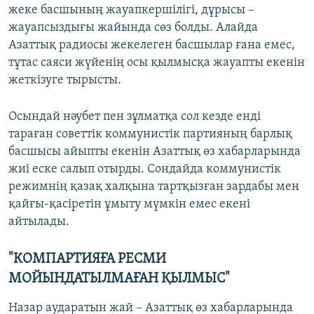
жеке басшының жауапкершілігі, дұрысы –
жауапсыздығы жайында сөз болды. Алайда
Азаттық радиосы жекелеген басшылар ғана емес,
тұтас саяси жүйенің осы қылмысқа жауапты екенін
жеткізуге тырысты.
Осындай нәубет пен зұлматқа сол кезде енді
тараған советтік коммунистік партияның барлық
басшысы айыпты екенін Азаттық өз хабарларында
жиі еске салып отырды. Сондайда коммунистік
режимнің қазақ халқына тартқызған зардабы мен
қайғы-қасіретін ұмыту мүмкін емес екені
айтылады.
"КОМПАРТИЯҒА РЕСМИ
МОЙЫНДАТЫЛМАҒАН ҚЫЛМЫС"
Назар аударатын жай – Азаттық өз хабарларында