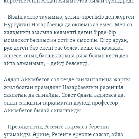
көрсетпегенін Алдан Айымбетов былай түсіндіреді.
– Біздің асқар тауымыз, ұстын-тірегіміз деп жүрген
Нұрсұлтан Назарбаевқа да өкпеміз аз емес. Мен өз
халқының азасына келмепті деген бірде-бір
мемлекет басшысын естіген емеспін. Егер аруақ,
рух деген бар екені рас болса, кеше ол қазаққа,
әсіресе, оның басшыларына риза болып кетті деп
айта алмаймын, – дейді белсенді.
Алдан Айымбетов сол кезде сайланғанына жарты
жыл болған президент Назарбаевтың ресейшіл
саясатын да сынайды. Совет Одағы ыдыраса да,
оның салқыны тарқамаған дәуірді профессор
Айымбетов былай сипаттайды.
– Президенттің Ресейге жармаса беретіні
ұнамайды. Әрине, Ресейге ерекше саясат, айла