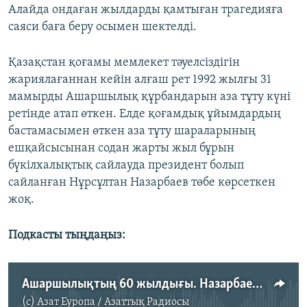
Алайда ондаған жылдарды қамтыған трагедияға
саяси баға беру осымен шектелді.
Қазақстан қоғамы мемлекет тәуелсіздігін
жариялағаннан кейін алғаш рет 1992 жылғы 31
мамырды Ашаршылық құрбандарын аза тұту күні
ретінде атап өткен. Елде қоғамдық ұйымдардың
бастамасымен өткен аза тұту шараларының
ешқайсысынан содан жарты жыл бұрын
бүкілхалықтық сайлауда президент болып
сайланған Нұрсұлтан Назарбаев төбе көрсеткен
жоқ.
Подкасты тыңдаңыз:
Ашаршылықтың 60 жылдығы. Назарбаев бармай қалған шара
(c)
Азат Еуропа / Азаттық Радиосы