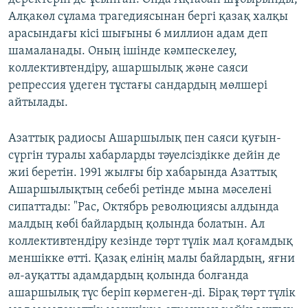
Алқакөл сұлама трагедиясынан бергі қазақ халқы
арасындағы кісі шығыны 6 миллион адам деп
шамаланады. Оның ішінде кәмпескелеу,
коллективтендіру, ашаршылық және саяси
репрессия үдеген тұстағы сандардың мөлшері
айтылады.
Азаттық радиосы Ашаршылық пен саяси қуғын-
сүргін туралы хабарларды тәуелсіздікке дейін де
жиі беретін. 1991 жылғы бір хабарында Азаттық
Ашаршылықтың себебі ретінде мына мәселені
сипаттады: "Рас, Октябрь революциясы алдында
малдың көбі байлардың қолында болатын. Ал
коллективтендіру кезінде төрт түлік мал қоғамдық
меншікке өтті. Қазақ елінің малы байлардың, яғни
әл-ауқатты адамдардың қолында болғанда
ашаршылық түс беріп көрмеген-ді. Бірақ төрт түлік