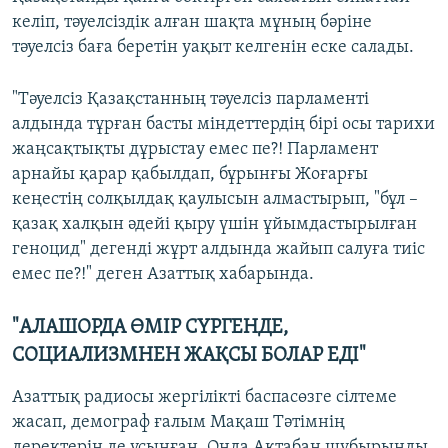
келіп, тәуелсіздік алған шақта мұның бәріне
тәуелсіз баға беретін уақыт келгенін еске салады.
"Тәуелсіз Қазақстанның тәуелсіз парламенті
алдында тұрған басты міндеттердің бірі осы тарихи
жаңсақтықты дұрыстау емес пе?! Парламент
арнайы қарар қабылдап, бұрынғы Жоғарғы
кеңестің солқылдақ қаулысын алмастырып, "бұл –
қазақ халқын әдейі қыру үшін ұйымдастырылған
геноцид" дегенді жұрт алдында жайып салуға тиіс
емес пе?!" деген Азаттық хабарында.
"АЛАШОРДА ӨМІР СҮРГЕНДЕ,
СОЦИАЛИЗМНЕН ЖАҚСЫ БОЛАР ЕДІ"
Азаттық радиосы жергілікті баспасөзге сілтеме
жасап, демограф ғалым Мақаш Тәтімнің
деректерін де ұсынған. Онда Ақтабан шұбырынды,