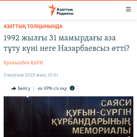
Accessibility
links
Skip
АЗАТТЫҚ ТОЛҚЫНЫНДА
to
ЖАҢАЛЫҚТАР
1992 жылғы 31 мамырдағы аза
main
САЯСАТ
content
тұту күні неге Назарбаевсыз өтті?
AZATTYQTV
Skip
to
Қуанышбек ҚАРИ
ҚАҢТАР ОҚИҒАСЫ
main
3 маусым 2023 жыл, 13:01
АДАМ ҚҰҚЫҚТАРЫ
Navigation
Skip
ӘЛЕУМЕТ
Бөлісу
VPN-сіз оқу
to
ӘЛЕМ
Search
АРНАЙЫ ЖОБАЛАР
Русский