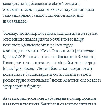
қазақстандық баспасөзге сілтей отырып,
отызыншы жылдардағы қызыл науқаннан қаза
тапқандардың санын 4 миллион адам деп
шамалайды.
"Коммунистік партия тарих сахнасынан кетсе де,
отызыншы жылдардағы коллективтендіру
кезіндегі қылмысы оған ресми түрде
мойындатылмады. Жеке Сталин мен [сол кезде
Қазақ АССР-і компартиясын басқарған Филипп]
Голощекин ғана жауапты етіліп, айыптала береді.
Бірақ "ұлы көсем" Ленин бастатқан содан бергі
коммунист басшылардың соған айыпты екені
ресми түрде айтылмады" дейді Азаттық сол кездегі
эфирлерінің бірінде.
Азаттық радиосы осы хабарында компартияның
Қазақстанды қанға бөктірген саясатын сипаттай