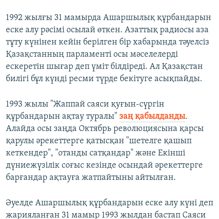
1992 жылғы 31 мамырда Ашаршылық құрбандарын
еске алу рәсімі осылай өткен. Азаттық радиосы аза
тұту күнінен кейін берілген бір хабарында тәуелсіз
Қазақстанның парламенті осы мәселелерді
ескеретін шығар деп үміт білдіреді. Ал Қазақстан
билігі бұл күнді ресми түрде бекітуге асықпайды.
1993 жылы "Жаппай саяси қуғын-сүргiн
құрбандарын ақтау туралы"
заң қабылданды
.
Алайда осы заңда Октябрь революциясына қарсы
қарулы әрекеттерге қатысқан "шетелге қашып
кеткендер", "отанды сатқандар" және Екінші
дүниежүзілік соғыс кезінде осындай әрекеттерге
барғандар ақтауға жатпайтыны айтылған.
Әуелде Ашаршылық құрбандарын еске алу күні деп
жарияланған 31 мамыр 1993 жылдан бастап Саяси