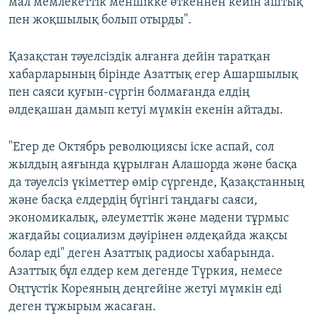
мал мемлекеттік меншікке өткеннен кейін аштық
пен жоқшылық болып отырды".
Қазақстан тәуелсіздік алғанға дейін таратқан
хабарларының бірінде Азаттық егер Ашаршылық
пен саяси қуғын-сүргін болмағанда елдің
әлдеқашан дамып кетуі мүмкін екенін айтады.
"Егер де Октябрь революциясы іске аспай, сол
жылдың аяғында құрылған Алашорда және басқа
да тәуелсіз үкіметтер өмір сүргенде, Қазақстанның
және басқа елдердің бүгінгі таңдағы саяси,
экономикалық, әлеуметтік және мәдени тұрмыс
жағдайы социализм дәуірінен әлдеқайда жақсы
болар еді" деген Азаттық радиосы хабарында.
Азаттық бұл елдер кем дегенде Түркия, немесе
Оңтүстік Кореяның деңгейіне жетуі мүмкін еді
деген тұжырым жасаған.