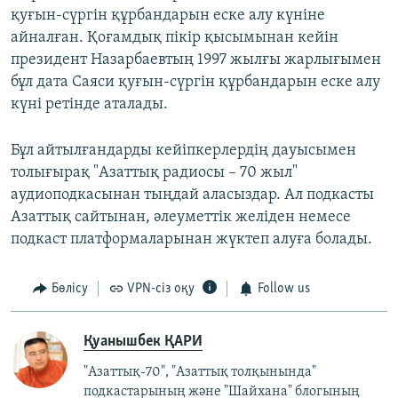
қуғын-сүргін құрбандарын еске алу күніне
айналған. Қоғамдық пікір қысымынан кейін
президент Назарбаевтың 1997 жылғы жарлығымен
бұл дата Саяси қуғын-сүргін құрбандарын еске алу
күні ретінде аталады.
Бұл айтылғандарды кейіпкерлердің дауысымен
толығырақ "Азаттық радиосы – 70 жыл"
аудиоподкасынан тыңдай аласыздар. Ал подкасты
Азаттық сайтынан, әлеуметтік желіден немесе
подкаст платформаларынан жүктеп алуға болады.
Бөлісу
VPN-сіз оқу
Follow us
Қуанышбек ҚАРИ
"Азаттық-70", "Азаттық толқынында"
подкастарының және "Шайхана" блогының