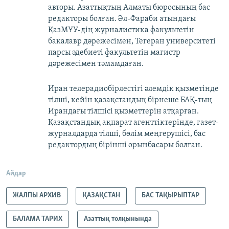
авторы. Азаттықтың Алматы бюросының бас
редакторы болған. Әл-Фараби атындағы
ҚазМҰУ-дің журналистика факультетін
бакалавр дәрежесімен, Тегеран университеті
парсы әдебиеті факультетін магистр
дәрежесімен тәмамдаған.
Иран телерадиобірлестігі әлемдік қызметінде
тілші, кейін қазақстандық бірнеше БАҚ-тың
Ирандағы тілшісі қызметтерін атқарған.
Қазақстандық ақпарат агенттіктерінде, газет-
журналдарда тілші, бөлім меңгерушісі, бас
редактордың бірінші орынбасары болған.
Айдар
ЖАЛПЫ АРХИВ
ҚАЗАҚСТАН
БАС ТАҚЫРЫПТАР
БАЛАМА ТАРИХ
Азаттық толқынында