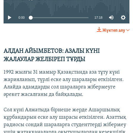
No media source currently available
0:00
17:18
Жүктеп алу
АЛДАН АЙЫМБЕТОВ: АЗАЛЫ КҮНІ
ЖАЛАУЛАР ЖЕЛБІРЕП ТҰРДЫ
1992 жылғы 31 мамыр Қазақстанда аза тұту күні
жарияланып, түрлі еске алу шаралары өткізілген.
Алайда адамдарды сол шараларға жібермеуге
әрекет жасалғаны да байқалады.
Сол күні Алматыда бірнеше жерде Ашаршылық
құрбандарын еске алу шарасы өткізілген. Азаттық
радиосы сондай шараларға студенттерді жібермеу
үшін жатақханаларда оқытушылардан кезекшілік