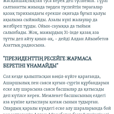
жасқаншақтықтан туса керек деп түсінемін. Түрлі
салтанатты жиында төрден түспейтін төрағалар
қазақ тарихындағы ерекше оқиғада бұғып қалуы
ақылыма сыймайды. Азалы күні жалаулар да
желбіреп тұрды. Ойын-сауыққа да тыйым
салынбады. Жоқ, мамырдың 31-інде қазақ аза
тұтты деп айту қиын-ақ, – дейді Алдан Айымбетов
Азаттық радиосына.
"ПРЕЗИДЕНТТІҢ РЕСЕЙГЕ ЖАРМАСА
БЕРЕТІНІ ҰНАМАЙДЫ"
Сол кезде қалыптасқан көңіл-күйге қарағанда,
Ашаршылық пен саяси қуғын-сүргін құрбандарын
еске алу шарасына саяси басшылар да қатысады
деп күтілсе керек. Мемлекет басшысының елдегі
аза күніне қатыспауы қоғам сынын тудырған.
Олардың қаралы күндегі еске алу шараларында бой