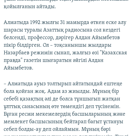
қойылғанын айтады.
Алматыда 1992 жылғы 31 мамырда өткен еске алу
шарасы туралы Азаттық радиосына сол кездегі
белсенді, профессор, дәрігер Алдан Айымбетов
пікір білдірген. Ол – тоқсаныншы жылдары
Назарбаев режимін сынап, жалғыз өзі "Казахская
правда" газетін шығаратын әйгілі Алдан
Айымбетов.
– Алматыда ауыз толтырып айтатындай ештеңе
бола қойған жоқ. Адам аз жиылды. Мұның бір
себебі қазақтың әлі де болса тұншығып жатқан
ұлттық санасының өте төмендігі деп түсінемін.
Бұған ресми мекемелердің басшыларының және
мемлекет басшысының бейтарап бағыт ұстануы
себеп болды-ау деп ойлаймын. Мұның бәрі