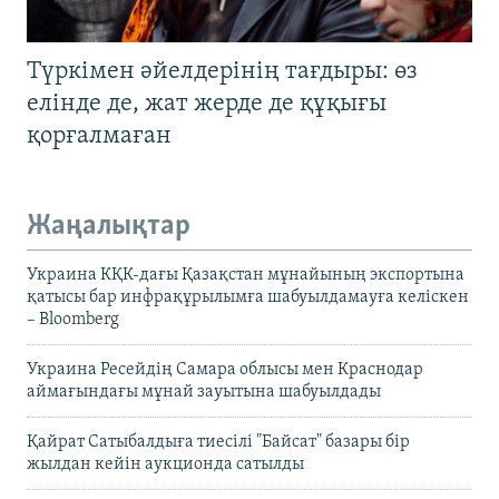
Түркімен әйелдерінің тағдыры: өз
елінде де, жат жерде де құқығы
қорғалмаған
Жаңалықтар
Украина КҚК-дағы Қазақстан мұнайының экспортына
қатысы бар инфрақұрылымға шабуылдамауға келіскен
– Bloomberg
Украина Ресейдің Самара облысы мен Краснодар
аймағындағы мұнай зауытына шабуылдады
Қайрат Сатыбалдыға тиесілі "Байсат" базары бір
жылдан кейін аукционда сатылды