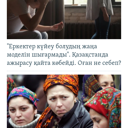
"Еркектер күйеу болудың жаңа
моделін шығармады". Қазақстанда
ажырасу қайта көбейді. Оған не себеп?