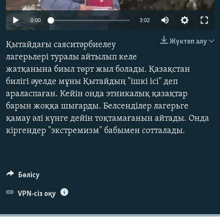
ЖАЗЫЛЫҢЫЗ
Auto
0:00
3:02
240p
Жүктеп алу
Қытайдағы саяситәрбиелеу
360p
Басқа тілдерде
лагерьлері туралы айтылып келе
жатқанына биыл төрт жыл болады. Қазақстан
480p
Auto
240p
360p
480p
билігі әуелде мұны Қытайдың "ішкі ісі" деп
720p
араласпаған. Кейін онда этникалық қазақтар
720p
1080p
1080p
барын жоққа шығарды. Белсенділер лагерьге
қамау әлі күнге дейін тоқтамағанын айтады. Онда
кіргендер "экстремизм" бабымен сотталады.
Бөлісу
VPN-сіз оқу