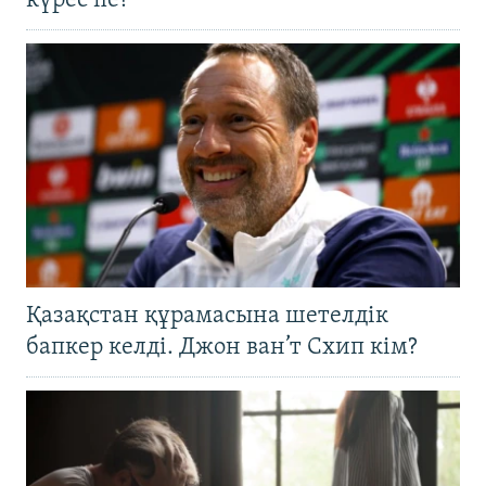
күрес пе?
Қазақстан құрамасына шетелдік
бапкер келді. Джон ван’т Схип кім?