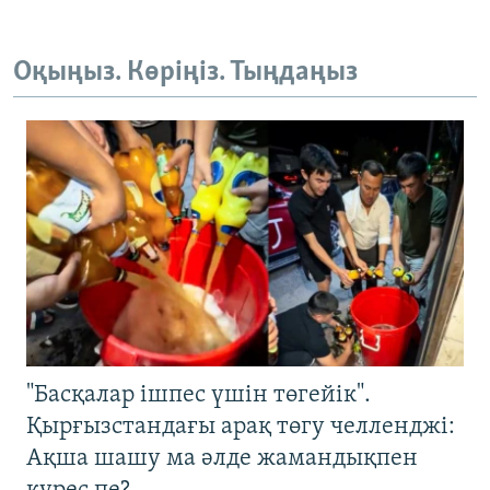
Оқыңыз. Көріңіз. Тыңдаңыз
"Басқалар ішпес үшін төгейік".
Қырғызстандағы арақ төгу челленджі:
Ақша шашу ма әлде жамандықпен