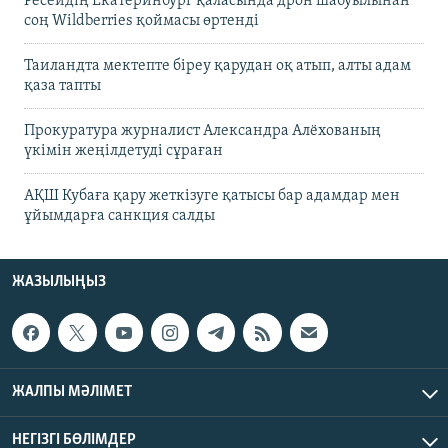
Ресейдің Екатеринбург қаласында дрон шабуылынан
соң Wildberries қоймасы өртенді
Таиландта мектепте біреу қарудан оқ атып, алты адам
қаза тапты
Прокуратура журналист Александра Алёхованың
үкімін жеңілдетуді сұраған
АҚШ Кубаға қару жеткізуге қатысы бар адамдар мен
ұйымдарға санкция салды
ЖАЗЫЛЫҢЫЗ
ЖАЛПЫ МӘЛІМЕТ
НЕГІЗГІ БӨЛІМДЕР