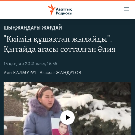
Accessibility
links
Skip
ШЫҢЖАҢДАҒЫ ЖАҒДАЙ
to
ЖАҢАЛЫҚТАР
"Киімін құшақтап жылайды".
main
САЯСАТ
content
Қытайда ағасы сотталған Әлия
AZATTYQTV
Skip
to
15 қаңтар 2021 жыл, 16:55
ҚАҢТАР ОҚИҒАСЫ
main
Аян ҚАЛМҰРАТ
Азамат ЖАҢҚАТОВ
АДАМ ҚҰҚЫҚТАРЫ
Navigation
Skip
ӘЛЕУМЕТ
to
ӘЛЕМ
Search
АРНАЙЫ ЖОБАЛАР
No media source currently available
Русский