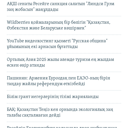
АҚШ сенаты Ресейге санкция салатын "Линдси Грэм
заң жобасын" мақұлдады
Wildberries қоймаларының бір бөлігін "Қазақстан,
Өзбекстан және Беларуське көшірмек"
YouTube видеохостинг қызметі "Русская община"
ұйымының екі арнасын бұғаттады
Орталық Азия 2025 жылы әлемде туризм ең жылдам
өскен өңір атанды
Пашинян: Армения Еуроодақ пен ЕАЭО-ның бірін
таңдау жайлы референдум өткізбейді
Білім грант иегерлерінің тізімі жарияланды
БАҚ: Қазақстан Теңіз кен орнында экологиялық заң
талабы сақталмаған дейді