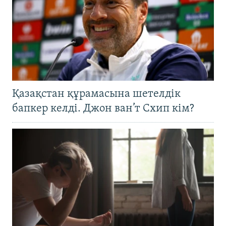
Қазақстан құрамасына шетелдік
бапкер келді. Джон ван’т Схип кім?