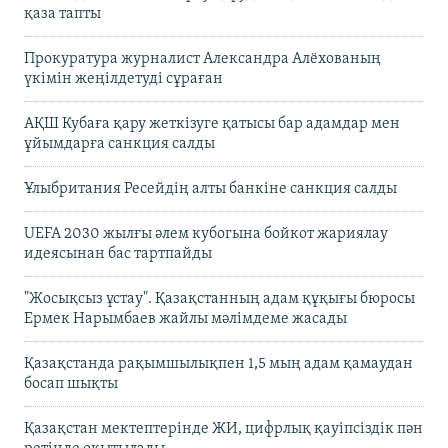
қаза тапты
Прокуратура журналист Александра Алёхованың
үкімін жеңілдетуді сұраған
АҚШ Кубаға қару жеткізуге қатысы бар адамдар мен
ұйымдарға санкция салды
Ұлыбритания Ресейдің алты банкіне санкция салды
UEFA 2030 жылғы әлем кубогына бойкот жариялау
идеясынан бас тартпайды
"Жосықсыз ұстау". Қазақстанның адам құқығы бюросы
Ермек Нарымбаев жайлы мәлімдеме жасады
Қазақстанда рақымшылықпен 1,5 мың адам қамаудан
босап шықты
Қазақстан мектептерінде ЖИ, цифрлық қауіпсіздік пән