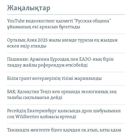
Жаңалықтар
YouTube видеохостинг қызметі "Русская община"
ұйымының екі арнасын бұғаттады
Орталық Азия 2025 жылы әлемде туризм ең жылдам
өскен өңір атанды
Пашинян: Армения Еуроодақ пен ЕАЭО-ның бірін
таңдау жайлы референдум өткізбейді
Білім грант иегерлерінің тізімі жарияланды
БАҚ: Қазақстан Теңіз кен орнында экологиялық заң
талабы сақталмаған дейді
Ресейдің Екатеринбург қаласында дрон шабуылынан
соң Wildberries қоймасы өртенді
Таиландта мектепте біреу қарудан оқ атып, алты адам