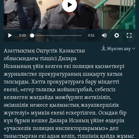
No media source currently available
ЖАЗЫЛЫҢЫЗ
Басқа тілдерде
0:00
0:51
Жүктеп алу
Азаттықтың Оңтүстік Қазақстан
облысындағы тілшісі Дилара
Исанының үйін келген екі полиция қызметкері
журналистке прокуратураның шақырту хатын
тапсырды. Хатта прокуратураға бару міндетті
екені, «егер талапқа мойынсұнбай, себепсіз
келмеген жағдайда мәжбүрлеп жеткізіліп,
әкімшілік немесе қылмыстық жауапкершілік
жүктелуі» мүмкін екені ескертілген. Осыдан бір
күн бұрын кешке Дилара Исаның үйіне өздерін
«учаскелік полиция инспекторларымыз» деп
таныстырған екі адам келіп, тілшінің қайда жұмыс