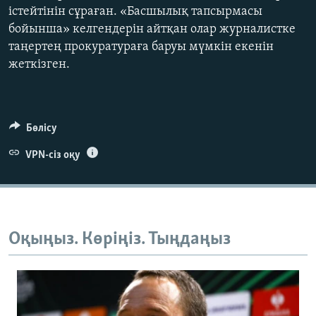
істейтінін сұраған. «Басшылық тапсырмасы
бойынша» келгендерін айтқан олар журналистке
таңертең прокуратураға баруы мүмкін екенін
жеткізген.
Бөлісу
VPN-сіз оқу
Оқыңыз. Көріңіз. Тыңдаңыз