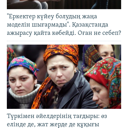
"Еркектер күйеу болудың жаңа
моделін шығармады". Қазақстанда
ажырасу қайта көбейді. Оған не себеп?
Түркімен әйелдерінің тағдыры: өз
елінде де, жат жерде де құқығы