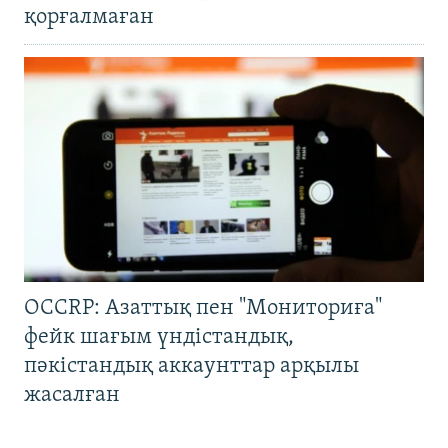
қорғалмаған
OCCRP: Азаттық пен "Мониториға"
фейк шағым үндістандық,
пәкістандық аккаунттар арқылы
жасалған