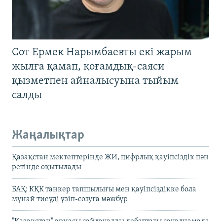
Сот Ермек Нарымбаевты екі жарым
жылға қамап, қоғамдық-саяси
қызметпен айналысуына тыйым
салды
Жаңалықтар
Қазақстан мектептерінде ЖИ, цифрлық қауіпсіздік пән
ретінде оқытылады
БАҚ: КҚК танкер тапшылығы мен қауіпсіздікке бола
мұнай тиеуді үзіп-созуға мәжбүр