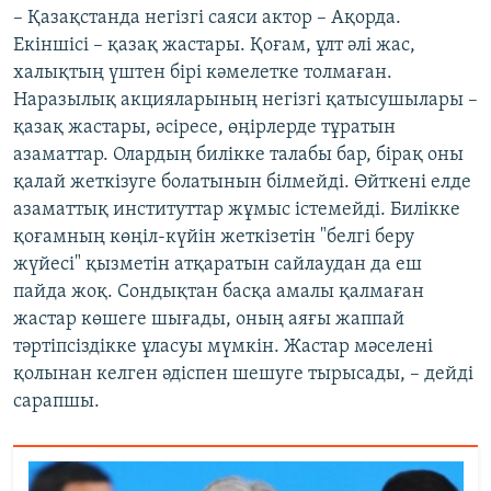
– Қазақстанда негізгі саяси актор – Ақорда.
Екіншісі – қазақ жастары. Қоғам, ұлт әлі жас,
халықтың үштен бірі кәмелетке толмаған.
Наразылық акцияларының негізгі қатысушылары –
қазақ жастары, әсіресе, өңірлерде тұратын
азаматтар. Олардың билікке талабы бар, бірақ оны
қалай жеткізуге болатынын білмейді. Өйткені елде
азаматтық институттар жұмыс істемейді. Билікке
қоғамның көңіл-күйін жеткізетін "белгі беру
жүйесі" қызметін атқаратын сайлаудан да еш
пайда жоқ. Сондықтан басқа амалы қалмаған
жастар көшеге шығады, оның аяғы жаппай
тәртіпсіздікке ұласуы мүмкін. Жастар мәселені
қолынан келген әдіспен шешуге тырысады, – дейді
сарапшы.