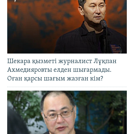
Шекара қызметі журналист Лұқпан
Ахмедияровты елден шығармады.
Оған қарсы шағым жазған кім?