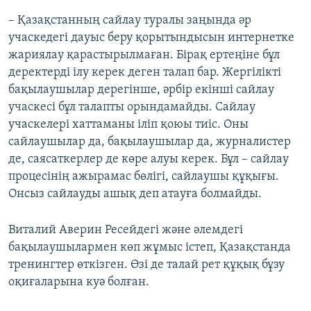
– Қазақстанның сайлау туралы заңында әр
учаскедегі дауыс беру қорытындысын интернетке
жариялау қарастырылмаған. Бірақ ертеңіне бұл
деректерді ілу керек деген талап бар. Жергілікті
бақылаушылар дерегінше, әрбір екінші сайлау
учаскесі бұл талапты орындамайды. Сайлау
учаскелері хаттаманы іліп қоюы тиіс. Оны
сайлаушылар да, бақылаушылар да, журналистер
де, саясаткерлер де көре алуы керек. Бұл – сайлау
процесінің ажырамас бөлігі, сайлаушы құқығы.
Онсыз сайлауды ашық деп атауға болмайды.
Виталий Аверин Ресейдегі және әлемдегі
бақылаушылармен көп жұмыс істеп, Қазақстанда
тренингтер өткізген. Өзі де талай рет құқық бұзу
оқиғаларына куә болған.