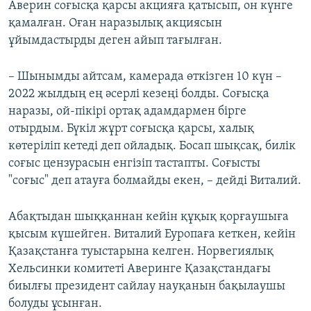
Аверин соғысқа қарсы акцияға қатысып, он күнге
қамалған. Оған наразылық акциясын
ұйымдастырды деген айып тағылған.
– Шынымды айтсам, камерада өткізген 10 күн –
2022 жылдың ең әсерлі кезеңі болды. Соғысқа
наразы, ой-пікірі ортақ адамдармен бірге
отырдым. Бүкіл жұрт соғысқа қарсы, халық
көтеріліп кетеді деп ойладық. Босап шықсақ, билік
соғыс цензурасын енгізіп тастапты. Соғысты
"соғыс" деп атауға болмайды екен, – дейді Виталий.
Абақтыдан шыққаннан кейін құқық қорғаушыға
қысым күшейген. Виталий Еуропаға кеткен, кейін
Қазақстанға туыстарына келген. Норвегиялық
Хельсинки комитеті Аверинге Қазақстандағы
биылғы президент сайлау науқанын бақылаушы
болуды ұсынған.