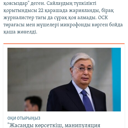
қоясыздар" деген. Сайлаудың түпкілікті
қорытындысы 22 қарашада жарияланды, бірақ
журналистер тағы да сұрақ қоя алмады. ОСК
төрағасы мен мүшелері микрофонды көрген бойда
қаша жөнелді.
ОҚИ ОТЫРЫҢЫЗ
"Жасанды көрсеткіш, манипуляция