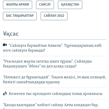
ЖАЛПЫ АРХИВ
САЯСАТ
ҚАЗАҚСТАН
БАС ТАҚЫРЫПТАР
САЙЛАУ-2022
Ұқсас
"Сайлауға бармайтын Алматы". Тұрғындарының көбі
неге сайлауға бармады?
"Учаскеден жарты сағатқа шыға тұршы". Сайлауды
бақылаушыға "Әбеке" не деп қолқа салды?
"Нәтижесі де бұрынғыдай". Тоқаев жеңісі, 34 мың полицей,
билікті сынайтындарды қудалау
Кезектен тыс президент сайлаудың толық хроникасы
"Қанды қаңтардан" кейінгі сайлау. Алты кандидат бар,