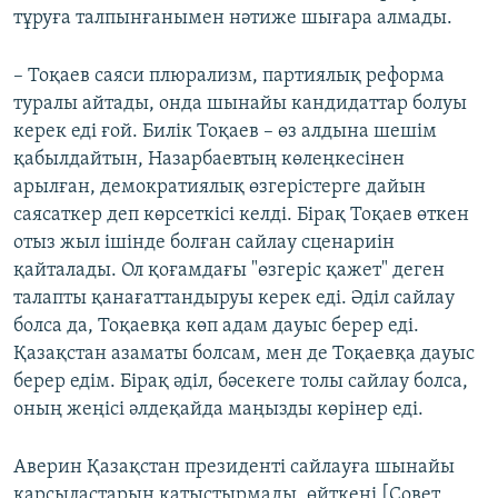
тұруға талпынғанымен нәтиже шығара алмады.
– Тоқаев саяси плюрализм, партиялық реформа
туралы айтады, онда шынайы кандидаттар болуы
керек еді ғой. Билік Тоқаев – өз алдына шешім
қабылдайтын, Назарбаевтың көлеңкесінен
арылған, демократиялық өзгерістерге дайын
саясаткер деп көрсеткісі келді. Бірақ Тоқаев өткен
отыз жыл ішінде болған сайлау сценариін
қайталады. Ол қоғамдағы "өзгеріс қажет" деген
талапты қанағаттандыруы керек еді. Әділ сайлау
болса да, Тоқаевқа көп адам дауыс берер еді.
Қазақстан азаматы болсам, мен де Тоқаевқа дауыс
берер едім. Бірақ әділ, бәсекеге толы сайлау болса,
оның жеңісі әлдеқайда маңызды көрінер еді.
Аверин Қазақстан президенті сайлауға шынайы
қарсыластарын қатыстырмады, өйткені [Совет