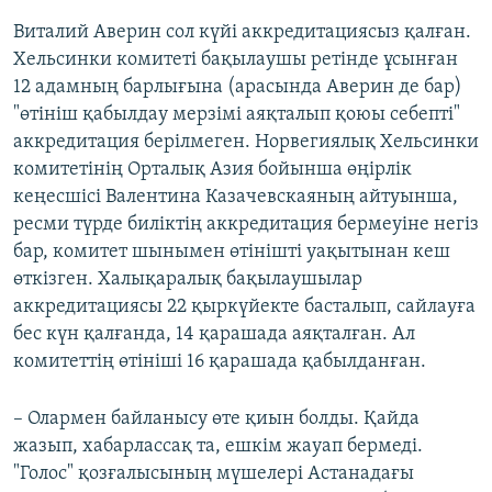
Виталий Аверин сол күйі аккредитациясыз қалған.
Хельсинки комитеті бақылаушы ретінде ұсынған
12 адамның барлығына (арасында Аверин де бар)
"өтініш қабылдау мерзімі аяқталып қоюы себепті"
аккредитация берілмеген. Норвегиялық Хельсинки
комитетінің Орталық Азия бойынша өңірлік
кеңесшісі Валентина Казачевскаяның айтуынша,
ресми түрде биліктің аккредитация бермеуіне негіз
бар, комитет шынымен өтінішті уақытынан кеш
өткізген. Халықаралық бақылаушылар
аккредитациясы 22 қыркүйекте басталып, сайлауға
бес күн қалғанда, 14 қарашада аяқталған. Ал
комитеттің өтініші 16 қарашада қабылданған.
– Олармен байланысу өте қиын болды. Қайда
жазып, хабарлассақ та, ешкім жауап бермеді.
"Голос" қозғалысының мүшелері Астанадағы