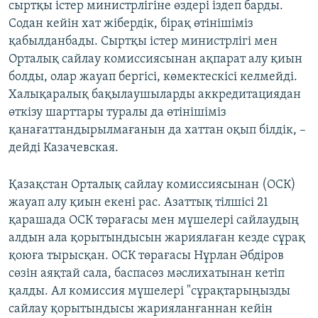
сыртқы істер министрлігіне өздері іздеп барды.
Содан кейін хат жібердік, бірақ өтінішіміз
қабылданбады. Сыртқы істер министрлігі мен
Орталық сайлау комиссиясынан ақпарат алу қиын
болды, олар жауап бергісі, көмектескісі келмейді.
Халықаралық бақылаушыларды аккредитациядан
өткізу шарттары туралы да өтінішіміз
қанағаттандырылмағанын да хаттан оқып білдік, –
дейді Казачевская.
Қазақстан Орталық сайлау комиссиясынан (ОСК)
жауап алу қиын екені рас. Азаттық тілшісі 21
қарашада ОСК төрағасы мен мүшелері сайлаудың
алдын ала қорытындысын жариялаған кезде сұрақ
қоюға тырысқан. ОСК төрағасы Нұрлан Әбдіров
сөзін аяқтай сала, баспасөз мәслихатынан кетіп
қалды. Ал комиссия мүшелері "сұрақтарыңызды
сайлау қорытындысы жарияланғаннан кейін