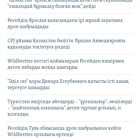
"Қазақстан" арнасы сайлауалды дебаттағы сауалнамада
"ешқандай бұрмалау болған жоқ" дейді
Ресейдің Ярослав қаласындағы ірі мұнай зауытына
дрон шабуылдады
CPJ ұйымы Қазақстан билігін Лұқпан Ахмедияровты
қудалауды тоқтатуға үндеді
Wildberries негізгі қоймаларын Ресейден көшірмек
деген хабарды жоққа шығарды
"Әділ сөз" қоры Динара Егеубаеваға қатысты істі ашық
тергеуге шақырды
Түркістан өңірінде әйелдерді – "ұрғашылар", әншілерді
– "шайтанның азаншысы" деген тұрғын ұсталып, іс
қозғалды
Ресейдің Тула облысында дрон шабуылынан кейін
Wildberries орталығы өртенді