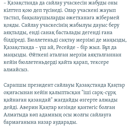
– Қазақстанда да сайлау учаскесін жабуды оны
кілттеп қою деп түсінеді. Олар учаскені жауып
тастап, бақылаушыларды әжетханаға жібермей
қояды. Сайлау учаскесінің жабылуы дауыс беру
аяқталды, енді санақ басталады дегенді ғана
білдіреді. Бюллетеньді сақтау мерзімі де маңызды,
Қазақстанда – үш ай, Ресейде – бір жыл. Бұл да
маңызды. Өйткені аталған мерзім аяқталғаннан
кейін бюллетеньдерді қайта қарап, тексере
алмайсыз.
Сарапшы президент сайлауы Қазақстанда Қаңтар
оқиғасынан кейін қалыптасқан "іші сарқ-сұрқ
қайнаған қазандай" жағдайды өзгерте алмады
дейді. Аверин Қаңтар кезінде қантөгіс болған
Алматыда көп адамның осы жолғы сайлауға
бармағанына назар аударады.