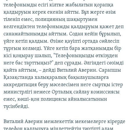
телефонымды есігі кілтке жабылатын қорапқа
қалдыруым керек екенін айтты. Бұл жерге өзім
тіленіп емес, полицияның шақыртумен
келгендіктен телефонымды қалдыруым қажет деп
санамайтынымды айттым. Содан кейін бұрылып,
үйге кетіп қалдым. Өзіме қауіпті ортада сөйлесіп
тұрғым келмеді. Үйге кетіп бара жатқанымды бір
кісі қоңырау шалып, "Телефоныңызды өткізуден
неге бас тарттыңыз?" деп сұрады. Әлгіндегі сөзімді
қайта айттым, – дейді Виталий Аверин. Сарапшы
Қазақстанда халықаралық бақылаушыларға
аккредитация беру мәселесімен неге сыртқы істер
министрлігі немесе Орталық сайлау комиссиясы
емес, көші-қон полициясы айналысатынын
түсінбейді.
Виталий Аверин мемлекеттік мекемелерге кірерде
телефон қалдыруға міндеттейтін тәртіпті адам