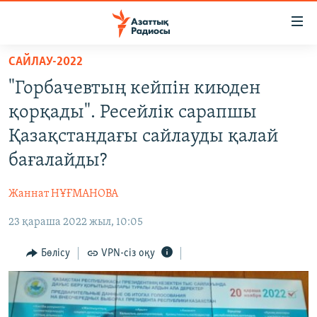
Accessibility
links
Skip
САЙЛАУ-2022
to
ЖАҢАЛЫҚТАР
"Горбачевтың кейпін киюден
main
САЯСАТ
content
қорқады". Ресейлік сарапшы
AZATTYQTV
Skip
Қазақстандағы сайлауды қалай
to
ҚАҢТАР ОҚИҒАСЫ
бағалайды?
main
АДАМ ҚҰҚЫҚТАРЫ
Navigation
Жаннат НҰҒМАНОВА
Skip
ӘЛЕУМЕТ
to
23 қараша 2022 жыл, 10:05
ӘЛЕМ
Search
АРНАЙЫ ЖОБАЛАР
Бөлісу
VPN-сіз оқу
Русский