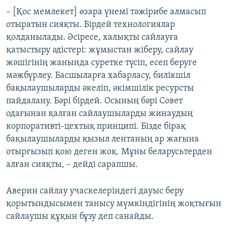
– [Қос мемлекет] өзара үнемі тәжірибе алмасып
отыратын сияқты. Бірдей технологиялар
қолданылады. Әсіресе, халықты сайлауға
қатыстыру әдістері: жұмыстан жіберу, сайлау
жәшігінің жанында суретке түсіп, есеп беруге
мәжбүрлеу. Басшыларға хабарласу, билікшіл
бақылаушыларды әкеліп, әкімшілік ресурсты
пайдалану. Бәрі бірдей. Осының бәрі Совет
одағынан қалған сайлаушыларды жинаудың
корпоративті-цехтық принципі. Бізде бірақ
бақылаушыларды қызыл лентаның ар жағына
отырғызып қою деген жоқ. Мұны беларусьтерден
алған сияқты, – дейді сарапшы.
Аверин сайлау учаскелеріндегі дауыс беру
қорытындысымен танысу мүмкіндігінің жоқтығын
сайлаушы құқын бұзу деп санайды.