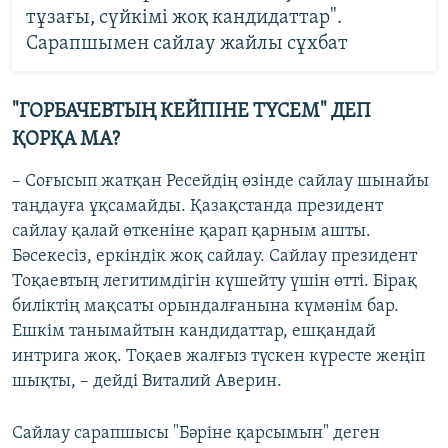
тұзағы, сүйкімі жоқ кандидаттар".
Сарапшымен сайлау жайлы сұхбат
"ГОРБАЧЕВТЫҢ КЕЙПІНЕ ТҮСЕМ" ДЕП
ҚОРҚА МА?
– Соғысып жатқан Ресейдің өзінде сайлау шынайы
таңдауға ұқсамайды. Қазақстанда президент
сайлау қалай өткеніне қарап қарным ашты.
Бәсекесіз, еркіндік жоқ сайлау. Сайлау президент
Тоқаевтың легитимдігін күшейту үшін өтті. Бірақ
биліктің мақсаты орындалғанына күмәнім бар.
Ешкім танымайтын кандидаттар, ешқандай
интрига жоқ. Тоқаев жалғыз түскен күресте жеңіп
шықты, – дейді Виталий Аверин.
Сайлау сарапшысы "Бәріне қарсымын" деген