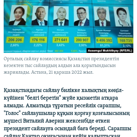
ЖАЗЫЛЫҢЫЗ
Басқа тілдерде
Орталық сайлау комиссиясы Қазақстан президентін
кезектен тыс сайлаудың алдын ала қорытындысын
жариялады. Астана, 21 қараша 2022 жыл.
Қазақстандағы сайлау билікке халықтың көңіл-
күйінен "белгі беретін" жүйе қызметін атқара
алмады. Алматыда тұратын ресейлік сарапшы,
"Голос" сайлаушылар құқын қорғау қозғалысының
мүшесі Виталий Аверин жексенбіде өткен
президент сайлауға осындай баға береді. Сарапшы
сайлау Қаңтар оқиғасынан кейін қалыптасқан,