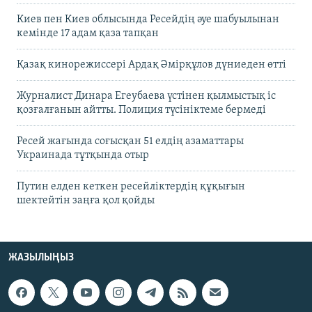
Киев пен Киев облысында Ресейдің әуе шабуылынан
кемінде 17 адам қаза тапқан
Қазақ кинорежиссері Ардақ Әмірқұлов дүниеден өтті
Журналист Динара Егеубаева үстінен қылмыстық іс
қозғалғанын айтты. Полиция түсініктеме бермеді
Ресей жағында соғысқан 51 елдің азаматтары
Украинада тұтқында отыр
Путин елден кеткен ресейліктердің құқығын
шектейтін заңға қол қойды
ЖАЗЫЛЫҢЫЗ