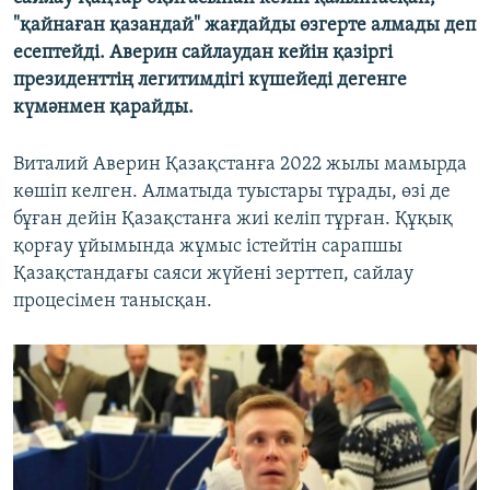
"қайнаған қазандай" жағдайды өзгерте алмады деп
есептейді. Аверин сайлаудан кейін қазіргі
президенттің легитимдігі күшейеді дегенге
күмәнмен қарайды.
Виталий Аверин Қазақстанға 2022 жылы мамырда
көшіп келген. Алматыда туыстары тұрады, өзі де
бұған дейін Қазақстанға жиі келіп тұрған. Құқық
қорғау ұйымында жұмыс істейтін сарапшы
Қазақстандағы саяси жүйені зерттеп, сайлау
процесімен танысқан.