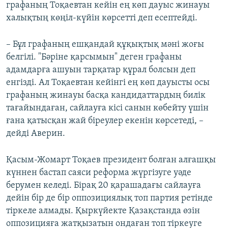
графаның Тоқаевтан кейін ең көп дауыс жинауы
халықтың көңіл-күйін көрсетті деп есептейді.
– Бұл графаның ешқандай құқықтық мәні жоғы
белгілі. "Бәріне қарсымын" деген графаны
адамдарға ашуын тарқатар құрал болсын деп
енгізді. Ал Тоқаевтан кейінгі ең көп дауысты осы
графаның жинауы басқа кандидаттардың билік
тағайындаған, сайлауға кісі санын көбейту үшін
ғана қатысқан жай біреулер екенін көрсетеді, –
дейді Аверин.
Қасым-Жомарт Тоқаев президент болған алғашқы
күннен бастап саяси реформа жүргізуге уәде
берумен келеді. Бірақ 20 қарашадағы сайлауға
дейін бір де бір оппозициялық топ партия ретінде
тіркеле алмады. Қыркүйекте Қазақстанда өзін
оппозицияға жатқызатын ондаған топ тіркеуге