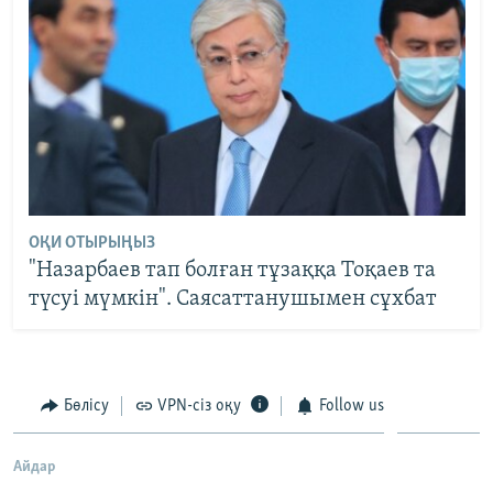
ОҚИ ОТЫРЫҢЫЗ
"Назарбаев тап болған тұзаққа Тоқаев та
түсуі мүмкін". Саясаттанушымен сұхбат
Бөлісу
VPN-сіз оқу
Follow us
Айдар