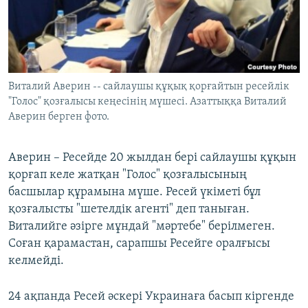
Виталий Аверин -- сайлаушы құқық қорғайтын ресейлік
"Голос" қозғалысы кеңесінің мүшесі. Азаттыққа Виталий
Аверин берген фото.
Аверин – Ресейде 20 жылдан бері сайлаушы құқын
қорғап келе жатқан "Голос" қозғалысының
басшылар құрамына мүше. Ресей үкіметі бұл
қозғалысты "шетелдік агенті" деп таныған.
Виталийге әзірге мұндай "мәртебе" берілмеген.
Соған қарамастан, сарапшы Ресейге оралғысы
келмейді.
24 ақпанда Ресей әскері Украинаға басып кіргенде