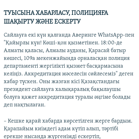
ТУЫСЫНА ХАБАРЛАСУ, ПОЛИЦИЯҒА
ШАҚЫРТУ ЖӘНЕ ЕСКЕРТУ
Сайлауға екі күн қалғанда Аверинге WhatsApp-пен
"Қайырлы күн! Көші-қон қызметінен. 18:00-де
Алматы қаласы, Алмалы ауданы, Қарасай батыр
көшесі, 109a мекенжайында орналасқан полиция
департаменті жергілікті қызмет басқармасына
келіңіз. Аккредитация мәселесін сөйлесеміз" деген
хабар түскен. Оны жазған кісі Қазақстандағы
президент сайлауға халықаралық бақылаушы
болуға қажет аккредитация туралы әңгіме болады
деп нақтылаған.
– Кешке қарай хабарда көрсетілген жерге бардым.
Қарапайым киімдегі адам күтіп алып, тәртібі
ерекше нысанда жүргенімді ескертіп,