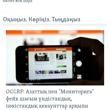
бәсеке жоқ шара
Оқыңыз. Көріңіз. Тыңдаңыз
OCCRP: Азаттық пен "Мониториға"
фейк шағым үндістандық,
пәкістандық аккаунттар арқылы