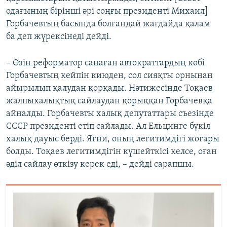
одағының бірінші әрі соңғы президенті Михаил]
Горбачевтың басында болғандай жағдайда қалам
ба деп жүрексінеді дейді.
– Өзін реформатор санаған автократтардың көбі
Горбачевтың кейпін киюден, сол сияқты орнынан
айырылып қалудан қорқады. Нәтижесінде Тоқаев
жалпыхалықтық сайлаудан қорыққан Горбачевқа
айналды. Горбачевты халық депутаттары съезінде
СССР президенті етіп сайлады. Ал Ельцинге бүкіл
халық дауыс берді. Яғни, оның легитимдігі жоғары
болды. Тоқаев легитимдігін күшейткісі келсе, оған
әділ сайлау өткізу керек еді, – дейді сарапшы.