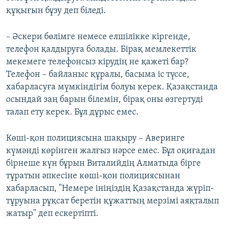
құқығын бұзу деп біледі.
– Әскери бөлімге немесе елшілікке кіргенде,
телефон қалдыруға болады. Бірақ мемлекеттік
мекемеге телефонсыз кірудің не қажеті бар?
Телефон – байланыс құралы, басыма іс түссе,
хабарласуға мүмкіндігім болуы керек. Қазақстанда
осындай заң барын білемін, бірақ оны өзгертуді
талап ету керек. Бұл дұрыс емес.
Көші-қон полициясына шақыру – Аверинге
күмәнді көрінген жалғыз нәрсе емес. Бұл оқиғадан
бірнеше күн бұрын Виталийдің Алматыда бірге
тұратын әпкесіне көші-қон полициясынан
хабарласып, "Немере ініңіздің Қазақстанда жүріп-
тұруына рұқсат беретін құжаттың мерзімі аяқталып
жатыр" деп ескертіпті.