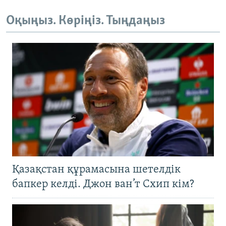
Оқыңыз. Көріңіз. Тыңдаңыз
Қазақстан құрамасына шетелдік
бапкер келді. Джон ван’т Схип кім?