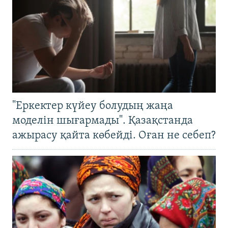
"Еркектер күйеу болудың жаңа
моделін шығармады". Қазақстанда
ажырасу қайта көбейді. Оған не себеп?