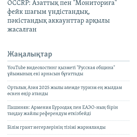
OCCRP: Азаттық пен "Мониториға"
фейк шағым үндістандық,
пәкістандық аккаунттар арқылы
жасалған
Жаңалықтар
YouTube видеохостинг қызметі "Русская община"
ұйымының екі арнасын бұғаттады
Орталық Азия 2025 жылы әлемде туризм ең жылдам
өскен өңір атанды
Пашинян: Армения Еуроодақ пен ЕАЭО-ның бірін
таңдау жайлы референдум өткізбейді
Білім грант иегерлерінің тізімі жарияланды