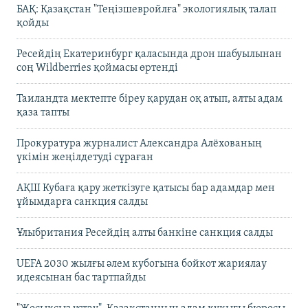
БАҚ: Қазақстан "Теңізшевройлға" экологиялық талап
қойды
Ресейдің Екатеринбург қаласында дрон шабуылынан
соң Wildberries қоймасы өртенді
Таиландта мектепте біреу қарудан оқ атып, алты адам
қаза тапты
Прокуратура журналист Александра Алёхованың
үкімін жеңілдетуді сұраған
АҚШ Кубаға қару жеткізуге қатысы бар адамдар мен
ұйымдарға санкция салды
Ұлыбритания Ресейдің алты банкіне санкция салды
UEFA 2030 жылғы әлем кубогына бойкот жариялау
идеясынан бас тартпайды