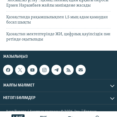
"Жосықсыз ұстау". Қазақстанның адам құқығы бюросы
Ермек Нарымбаев жайлы мәлімдеме жасады
Қазақстанда рақымшылықпен 1,5 мың адам қамаудан
босап шықты
Қазақстан мектептерінде ЖИ, цифрлық қауіпсіздік пән
ретінде оқытылады
ЖАЗЫЛЫҢЫЗ
ЖАЛПЫ МӘЛІМЕТ
НЕГІЗГІ БӨЛІМДЕР
Азат Еуропа / Азаттық радиосы © 2026, Inc. | Барлық
құқықтары қорғалған