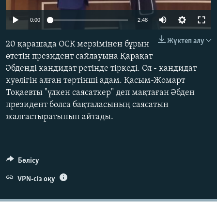
ЖАЗЫЛЫҢЫЗ
Auto
0:00
2:48
240p
Жүктеп алу
20 қарашада ОСК мерзімінен бұрын
360p
Басқа тілдерде
өтетін президент сайлауына Қарақат
Әбденді кандидат ретінде тіркеді. Ол - кандидат
480p
Auto
240p
360p
480p
куәлігін алған төртінші адам. Қасым-Жомарт
720p
Тоқаевты "үлкен саясаткер" деп мақтаған Әбден
720p
1080p
1080p
президент болса бақталасының саясатын
жалғастыратынын айтады.
Бөлісу
VPN-сіз оқу