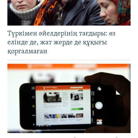
Түркімен әйелдерінің тағдыры: өз
елінде де, жат жерде де құқығы
қорғалмаған