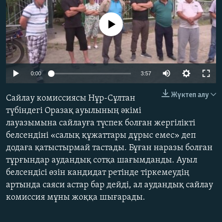
ЖАЗЫЛЫҢЫЗ
No media source currently available
Басқа тілдерде
Auto
0:00
3:57
240p
Жүктеп алу
Сайлау комиссиясы Нұр-Сұлтан
360p
түбіндегі Оразақ ауылының әкімі
лауазымына сайлауға түспек болған жергілікті
480p
Auto
240p
360p
480p
белсендіні «салық құжаттары дұрыс емес» деп
720p
додаға қатыстырмай тастады. Бұған наразы болған
720p
1080p
1080p
тұрғындар аудандық сотқа шағымданды. Ауыл
белсендісі өзін кандидат ретінде тіркемеудің
артында саяси астар бар дейді, ал аудандық сайлау
комиссия мұны жоққа шығарады.