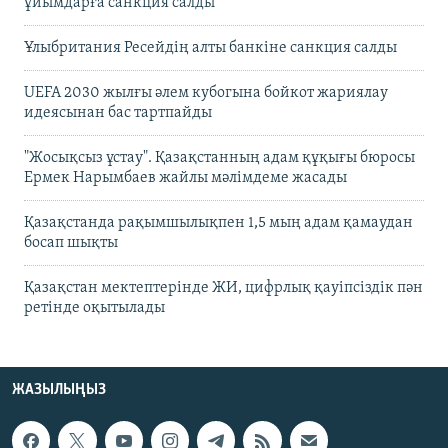
ұйымдарға санкция салды
Ұлыбритания Ресейдің алты банкіне санкция салды
UEFA 2030 жылғы әлем кубогына бойкот жариялау
идеясынан бас тартпайды
"Жосықсыз ұстау". Қазақстанның адам құқығы бюросы
Ермек Нарымбаев жайлы мәлімдеме жасады
Қазақстанда рақымшылықпен 1,5 мың адам қамаудан
босап шықты
Қазақстан мектептерінде ЖИ, цифрлық қауіпсіздік пән
ретінде оқытылады
ЖАЗЫЛЫҢЫЗ