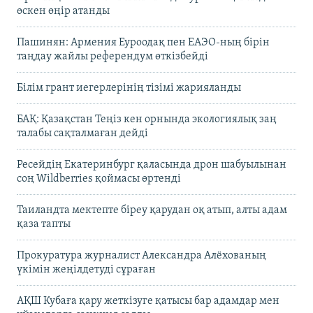
өскен өңір атанды
Пашинян: Армения Еуроодақ пен ЕАЭО-ның бірін
таңдау жайлы референдум өткізбейді
Білім грант иегерлерінің тізімі жарияланды
БАҚ: Қазақстан Теңіз кен орнында экологиялық заң
талабы сақталмаған дейді
Ресейдің Екатеринбург қаласында дрон шабуылынан
соң Wildberries қоймасы өртенді
Таиландта мектепте біреу қарудан оқ атып, алты адам
қаза тапты
Прокуратура журналист Александра Алёхованың
үкімін жеңілдетуді сұраған
АҚШ Кубаға қару жеткізуге қатысы бар адамдар мен