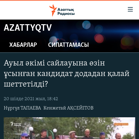
Accessibility
links
Skip
AZATTYQTV
to
ЖАҢАЛЫҚТАР
main
САЯСАТ
ХАБАРЛАР
СИПАТТАМАСЫ
content
AZATTYQTV
Skip
Ауыл әкімі сайлауына өзін
to
ҚАҢТАР ОҚИҒАСЫ
main
ұсынған кандидат додадан қалай
АДАМ ҚҰҚЫҚТАРЫ
Navigation
шеттетілді?
Skip
ӘЛЕУМЕТ
to
20 шілде 2021 жыл, 18:42
ӘЛЕМ
Search
Нұргүл ТАПАЕВА
Кенжетай АҚСЕЙІТОВ
АРНАЙЫ ЖОБАЛАР
Русский