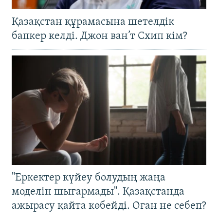
Қазақстан құрамасына шетелдік
бапкер келді. Джон ван’т Схип кім?
"Еркектер күйеу болудың жаңа
моделін шығармады". Қазақстанда
ажырасу қайта көбейді. Оған не себеп?