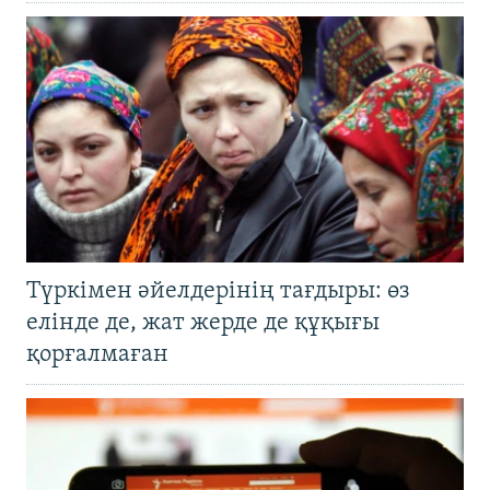
Түркімен әйелдерінің тағдыры: өз
елінде де, жат жерде де құқығы
қорғалмаған