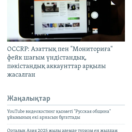
OCCRP: Азаттық пен "Мониториға"
фейк шағым үндістандық,
пәкістандық аккаунттар арқылы
жасалған
Жаңалықтар
YouTube видеохостинг қызметі "Русская община"
ұйымының екі арнасын бұғаттады
Орталық Азия 2025 жылы әлемде туризм ең жылдам