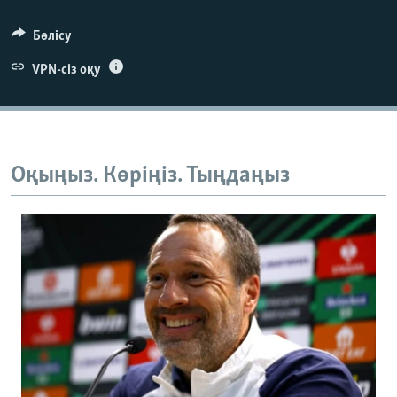
Бөлісу
VPN-сіз оқу
Оқыңыз. Көріңіз. Тыңдаңыз