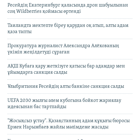
Ресейдің Екатеринбург қаласында дрон шабуылынан
соң Wildberries қоймасы өртенді
Таиландта мектепте біреу қарудан оқ атып, алты адам
қаза тапты
Прокуратура журналист Александра Алёхованың
үкімін жеңілдетуді сұраған
АҚШ Кубаға қару жеткізуге қатысы бар адамдар мен
ұйымдарға санкция салды
Ұлыбритания Ресейдің алты банкіне санкция салды
UEFA 2030 жылғы әлем кубогына бойкот жариялау
идеясынан бас тартпайды
"Жосықсыз ұстау". Қазақстанның адам құқығы бюросы
Ермек Нарымбаев жайлы мәлімдеме жасады