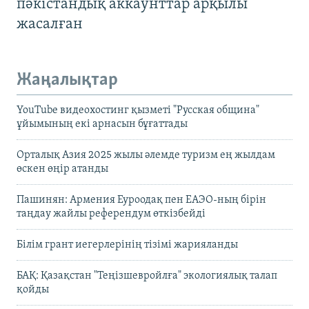
пәкістандық аккаунттар арқылы
жасалған
Жаңалықтар
YouTube видеохостинг қызметі "Русская община"
ұйымының екі арнасын бұғаттады
Орталық Азия 2025 жылы әлемде туризм ең жылдам
өскен өңір атанды
Пашинян: Армения Еуроодақ пен ЕАЭО-ның бірін
таңдау жайлы референдум өткізбейді
Білім грант иегерлерінің тізімі жарияланды
БАҚ: Қазақстан "Теңізшевройлға" экологиялық талап
қойды