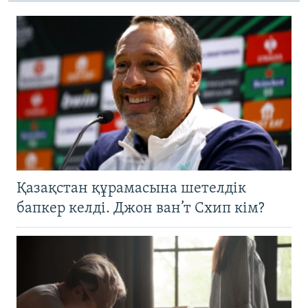
Қазақстан құрамасына шетелдік
бапкер келді. Джон ван’т Схип кім?