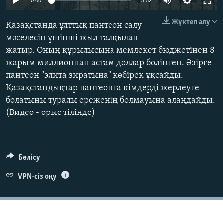
0:00
3:52
ЖАЗЫЛЫҢЫЗ
Жүктеп алу
Қазақстанда ұлттық пантеон салу
мәселесін үшінші жыл талқылап
жатыр. Оның құрылысына мемлекет бюджетінен 8
Басқа тілдерде
жарым миллионнан астам доллар бөлінген. Әзірге
пантеон "элита зиратына" көбірек ұқсайды.
Қазақстандықтар пантеонға кімдерді жерлеуге
болатыны туралы ереженің болмауына алаңдайды.
(Видео - орыс тілінде)
Бөлісу
VPN-сіз оқу