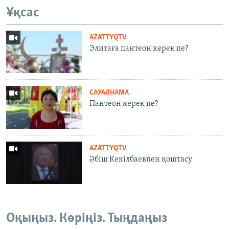
Ұқсас
AZATTYQTV
Элитаға пантеон керек пе?
САУАЛНАМА
Пантеон керек пе?
AZATTYQTV
Әбіш Кекілбаевпен қоштасу
Оқыңыз. Көріңіз. Тыңдаңыз