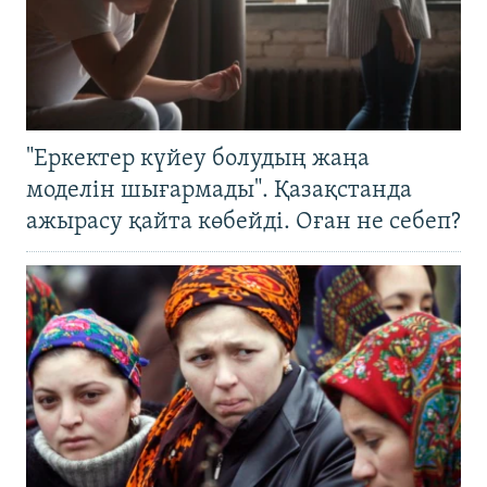
"Еркектер күйеу болудың жаңа
моделін шығармады". Қазақстанда
ажырасу қайта көбейді. Оған не себеп?