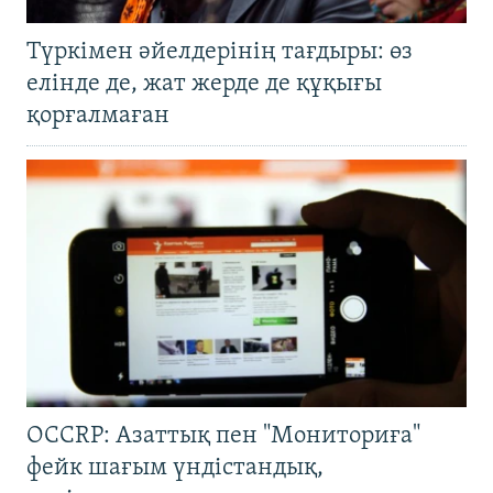
Түркімен әйелдерінің тағдыры: өз
елінде де, жат жерде де құқығы
қорғалмаған
OCCRP: Азаттық пен "Мониториға"
фейк шағым үндістандық,