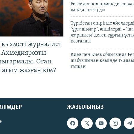
Ресейден көшірмек деген ха
жоққа шығарды
Түркістан өңірінде әйелдерді
"ұрғашылар", әншілерді – "
жаршысы" деген тұрғын ұстал
қозғалды
 қызметі журналист
 Ахмедияровты
Киев пен Киев облысында Рес
шығармады. Оған
шабуылынан кемінде 17 адам
тапқан
шағым жазған кім?
БӨЛІМДЕР
ЖАЗЫЛЫҢЫЗ
р