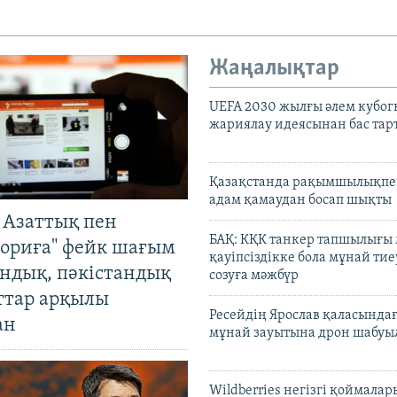
Жаңалықтар
UEFA 2030 жылғы әлем кубог
жариялау идеясынан бас та
Қазақстанда рақымшылықпен
адам қамаудан босап шықты
 Азаттық пен
БАҚ: КҚК танкер тапшылығы
ориға" фейк шағым
қауіпсіздікке бола мұнай тиеу
андық, пәкістандық
созуға мәжбүр
ттар арқылы
Ресейдің Ярослав қаласындағ
ан
мұнай зауытына дрон шабуы
Wildberries негізгі қоймала