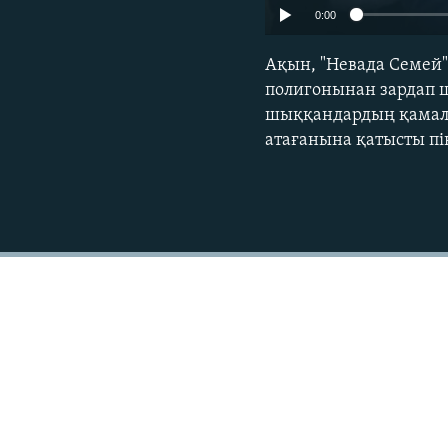
0:00
Ақын, "Невада Семей
полигонынан зардап 
шыққандардың қамалуы
атағанына қатысты пік