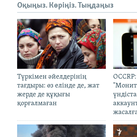
Оқыңыз. Көріңіз. Тыңдаңыз
Түркімен әйелдерінің
OCCRP:
тағдыры: өз елінде де, жат
"Монит
жерде де құқығы
үндіст
қорғалмаған
аккаун
жасалғ