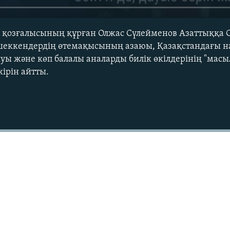
" қозғалысының құрған Олжас Сүлейменов Азаттыққа 
шеккендердің өтемақысының азаюы, Қазақстандағы 
 және көп балалы аналарды билік өкілдерінің "масы
ірін айтты.