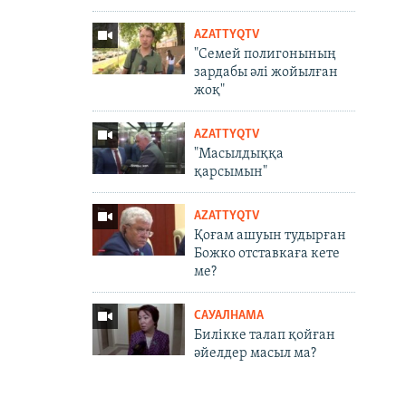
AZATTYQTV
"Семей полигонының
зардабы әлі жойылған
жоқ"
AZATTYQTV
"Масылдыққа
қарсымын"
AZATTYQTV
Қоғам ашуын тудырған
Божко отставкаға кете
ме?
САУАЛНАМА
Билікке талап қойған
әйелдер масыл ма?