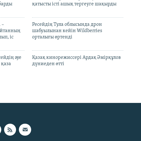
барды
қатысты істі ашық тергеуге шақырды
 –
Ресейдің Тула облысында дрон
шайтанның
шабуылынан кейін Wildberries
ып, іс
орталығы өртенді
ейдің әуе
Қазақ кинорежиссері Ардақ Әмірқұлов
 қаза
дүниеден өтті