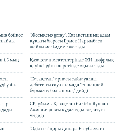
ына бойкот
"Жосықсыз ұстау". Қазақстанның адам
ртпайды
құқығы бюросы Ермек Нарымбаев
жайлы мәлімдеме жасады
 1,5 мың
Қазақстан мектептерінде ЖИ, цифрлық
қауіпсіздік пән ретінде оқытылады
 мен
"Қазақстан" арнасы сайлауалды
ді үзіп-
дебаттағы сауалнамада "ешқандай
бұрмалау болған жоқ" дейді
ы ірі
CPJ ұйымы Қазақстан билігін Лұқпан
лдады
Ахмедияровты қудалауды тоқтатуға
үндеді
рын
"Әділ сөз" қоры Динара Егеубаеваға