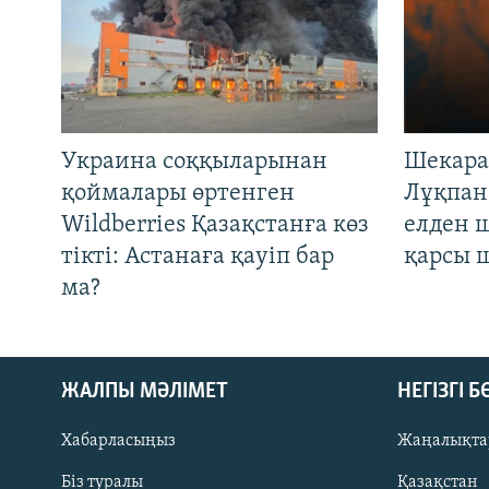
Украина соққыларынан
Шекара
қоймалары өртенген
Лұқпан
Wildberries Қазақстанға көз
елден 
тікті: Астанаға қауіп бар
қарсы 
ма?
ЖАЛПЫ МӘЛІМЕТ
НЕГІЗГІ 
Хабарласыңыз
Жаңалықта
Біз туралы
Қазақстан