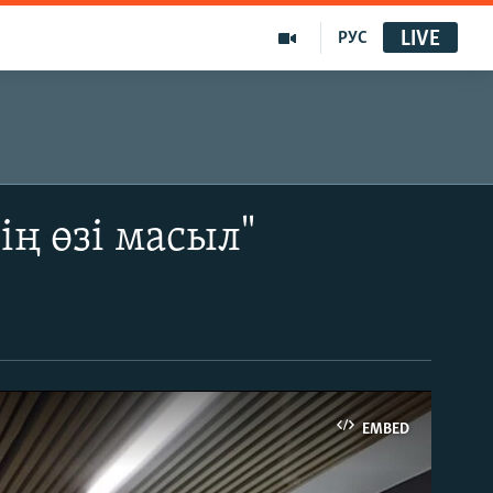
LIVE
РУС
ң өзі масыл"
EMBED