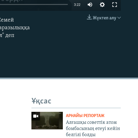
3:22
Жүктеп алу
Семей
EMBED
наразылыққа
л" деп
Ұқсас
АРНАЙЫ РЕПОРТАЖ
Алғашқы советтік атом
бомбасының өтеуі кейін
белгілі болды