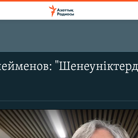
ейменов: "Шенеуніктерді