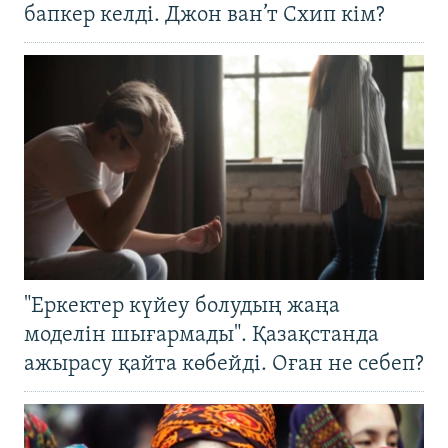
бапкер келді. Джон ван’т Схип кім?
"Еркектер күйеу болудың жаңа
моделін шығармады". Қазақстанда
ажырасу қайта көбейді. Оған не себеп?