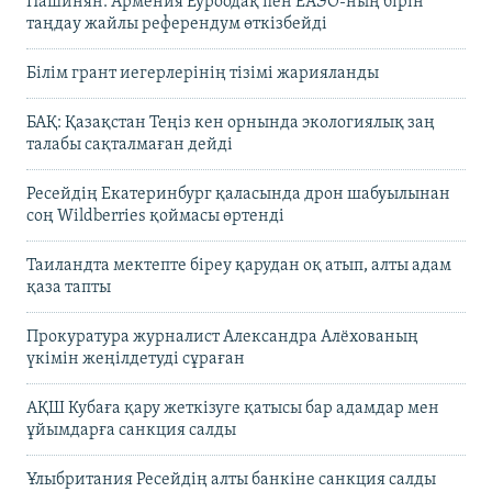
Пашинян: Армения Еуроодақ пен ЕАЭО-ның бірін
таңдау жайлы референдум өткізбейді
Білім грант иегерлерінің тізімі жарияланды
БАҚ: Қазақстан Теңіз кен орнында экологиялық заң
талабы сақталмаған дейді
Ресейдің Екатеринбург қаласында дрон шабуылынан
соң Wildberries қоймасы өртенді
Таиландта мектепте біреу қарудан оқ атып, алты адам
қаза тапты
Прокуратура журналист Александра Алёхованың
үкімін жеңілдетуді сұраған
АҚШ Кубаға қару жеткізуге қатысы бар адамдар мен
ұйымдарға санкция салды
Ұлыбритания Ресейдің алты банкіне санкция салды