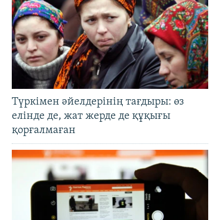
Түркімен әйелдерінің тағдыры: өз
елінде де, жат жерде де құқығы
қорғалмаған