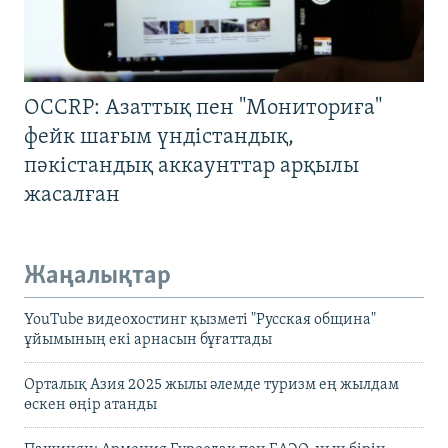
OCCRP: Азаттық пен "Мониториға"
фейк шағым үндістандық,
пәкістандық аккаунттар арқылы
жасалған
Жаңалықтар
YouTube видеохостинг қызметі "Русская община"
ұйымының екі арнасын бұғаттады
Орталық Азия 2025 жылы әлемде туризм ең жылдам
өскен өңір атанды