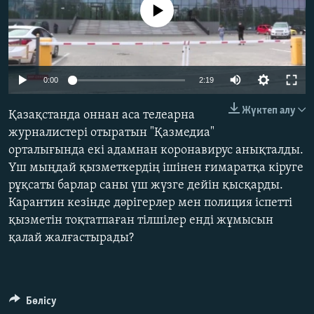
No media source currently available
ЖАЗЫЛЫҢЫЗ
Басқа тілдерде
Auto
0:00
2:19
270p
Жүктеп алу
Қазақстанда оннан аса телеарна
360p
журналистері отыратын "Қазмедиа"
орталығында екі адамнан коронавирус анықталды.
480p
Auto
270p
360p
480p
Үш мыңдай қызметкердің ішінен ғимаратқа кіруге
1080p
рұқсаты барлар саны үш жүзге дейін қысқарды.
1080p
Карантин кезінде дәрігерлер мен полиция іспетті
қызметін тоқтатпаған тілшілер енді жұмысын
қалай жалғастырады?
Бөлісу