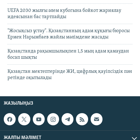
UEFA 2030 жылғы әлем кубогына бойкот жариялау
идеясынан бас тартпайды
"Жосықсыз ұстау". Қазақстанның адам құқығы бюросы
Ермек Нарымбаев жайлы мәлімдеме жасады
Қазақстанда рақымшылықпен 1,5 мың адам қамаудан
босап шықты
Қазақстан мектептерінде ЖИ, цифрлық қауіпсіздік пән
ретінде оқытылады
ЖАЗЫЛЫҢЫЗ
ЖАЛПЫ МӘЛІМЕТ