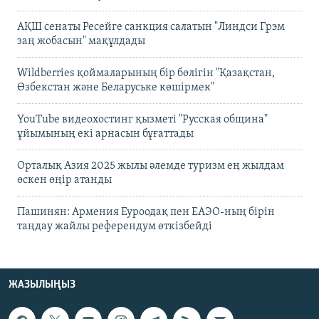
АҚШ сенаты Ресейге санкция салатын "Линдси Грэм
заң жобасын" мақұлдады
Wildberries қоймаларының бір бөлігін "Қазақстан,
Өзбекстан және Беларуське көшірмек"
YouTube видеохостинг қызметі "Русская община"
ұйымының екі арнасын бұғаттады
Орталық Азия 2025 жылы әлемде туризм ең жылдам
өскен өңір атанды
Пашинян: Армения Еуроодақ пен ЕАЭО-ның бірін
таңдау жайлы референдум өткізбейді
ЖАЗЫЛЫҢЫЗ