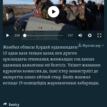
ЖАЗЫЛЫҢЫЗ
No media source currently available
Басқа тілдерде
Auto
0:00
3:27
270p
Жүктеп алу
Жамбыл облысы Қордай ауданындағы
360p
10 адам қаза тапқан қазақ пен дүнген
арасындағы этникалық жанжалдан соң қанша
404p
Auto
270p
360p
404p
адамның қамалғаны әлі белгісіз. Үкімет жанынан
1080p
құрылған комиссия да, ішкі істер министрлігі де
1080p
ақпаратты ашып айтпай отыр. Билік жанжал
кезінде 19 полицейдің жараланғанын хабарлады.
Бөлісу