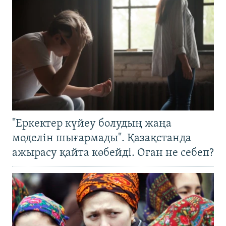
"Еркектер күйеу болудың жаңа
моделін шығармады". Қазақстанда
ажырасу қайта көбейді. Оған не себеп?