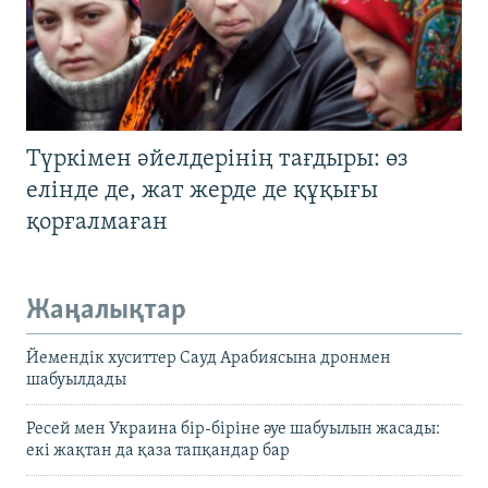
Түркімен әйелдерінің тағдыры: өз
елінде де, жат жерде де құқығы
қорғалмаған
Жаңалықтар
Йемендік хуситтер Сауд Арабиясына дронмен
шабуылдады
Ресей мен Украина бір-біріне әуе шабуылын жасады:
екі жақтан да қаза тапқандар бар