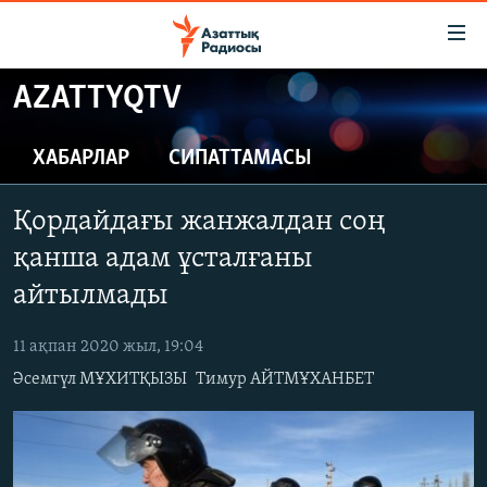
Accessibility
links
Skip
AZATTYQTV
to
ЖАҢАЛЫҚТАР
main
САЯСАТ
ХАБАРЛАР
СИПАТТАМАСЫ
content
AZATTYQTV
Skip
Қордайдағы жанжалдан соң
to
ҚАҢТАР ОҚИҒАСЫ
main
қанша адам ұсталғаны
АДАМ ҚҰҚЫҚТАРЫ
Navigation
айтылмады
Skip
ӘЛЕУМЕТ
to
11 ақпан 2020 жыл, 19:04
ӘЛЕМ
Search
Әсемгүл МҰХИТҚЫЗЫ
Тимур АЙТМҰХАНБЕТ
АРНАЙЫ ЖОБАЛАР
Русский