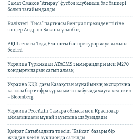
Самат Смақов "Атырау" футбол клубының бас бапкері
болып тағайындалды
Биліктегі "Тиса" партиясы Венгрия президенттігіне
заңгер Андраш Баканы ұсынбақ
АҚШ сенаты Тодд Бланшты бас прокурор лауазымына
бекітті
Украина Түркиядан ATACMS зымырандары мен M270
қондырғыларын сатып алмақ
Украина КҚК-дағы Қазақстан мұнайының экспортына
қатысы бар инфрақұрылымға шабуылдамауға келіскен
– Bloomberg
Украина Ресейдің Самара облысы мен Краснодар
аймағындағы мұнай зауытына шабуылдады
Қайрат Сатыбалдыға тиесілі "Байсат" базары бір
жылдан кейін аукционда сатылды