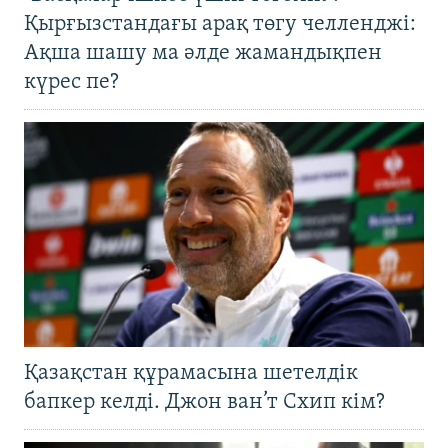
Қырғызстандағы арақ төгу челленджі:
Ақша шашу ма әлде жамандықпен
күрес пе?
Қазақстан құрамасына шетелдік
бапкер келді. Джон ван’т Схип кім?