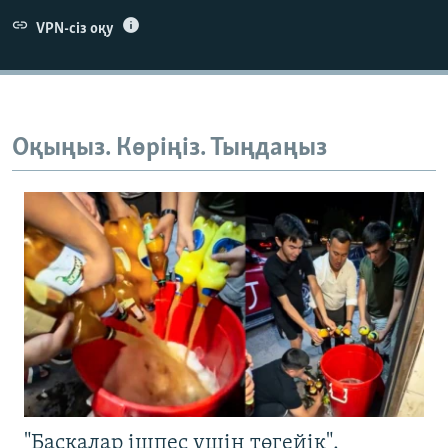
VPN-сіз оқу
Оқыңыз. Көріңіз. Тыңдаңыз
"Басқалар ішпес үшін төгейік".