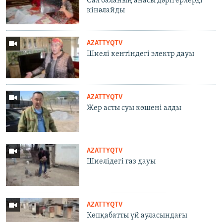
Сал баланың анасы дәрігерлерді
кінәлайды
AZATTYQTV
Шиелі кентіндегі электр дауы
AZATTYQTV
Жер асты суы көшені алды
AZATTYQTV
Шиелідегі газ дауы
AZATTYQTV
Көпқабатты үй ауласындағы