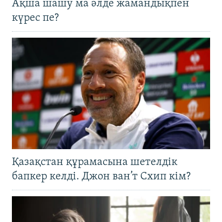
Ақша шашу ма әлде жамандықпен
күрес пе?
Қазақстан құрамасына шетелдік
бапкер келді. Джон ван’т Схип кім?