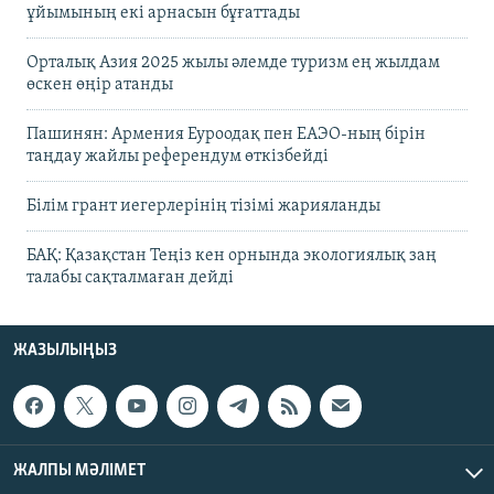
ұйымының екі арнасын бұғаттады
Орталық Азия 2025 жылы әлемде туризм ең жылдам
өскен өңір атанды
Пашинян: Армения Еуроодақ пен ЕАЭО-ның бірін
таңдау жайлы референдум өткізбейді
Білім грант иегерлерінің тізімі жарияланды
БАҚ: Қазақстан Теңіз кен орнында экологиялық заң
талабы сақталмаған дейді
ЖАЗЫЛЫҢЫЗ
ЖАЛПЫ МӘЛІМЕТ