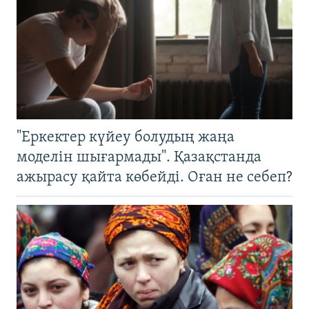
"Еркектер күйеу болудың жаңа
моделін шығармады". Қазақстанда
ажырасу қайта көбейді. Оған не себеп?