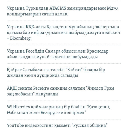
Украина Түркиядан ATACMS зымырандары мен M270
қондырғыларын сатып алмақ
Украина КҚК-дағы Қазақстан мұнайының экспортына
қатысы бар инфрақұрылымға шабуылдамауға келіскен
– Bloomberg
Украина Ресейдің Самара облысы мен Краснодар
аймағындағы мұнай зауытына шабуылдады
Қайрат Сатыбалдыға тиесілі "Байсат" базары бір
жылдан кейін аукционда сатылды
АҚШ сенаты Ресейге санкция салатын "Линдси Грэм
заң жобасын" мақұлдады
Wildberries қоймаларының бір бөлігін "Қазақстан,
Өзбекстан және Беларуське көшірмек"
YouTube видеохостинг қызметі "Русская община"