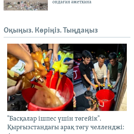
ондаған әжетхана
Оқыңыз. Көріңіз. Тыңдаңыз
"Басқалар ішпес үшін төгейік".
Қырғызстандағы арақ төгу челленджі: