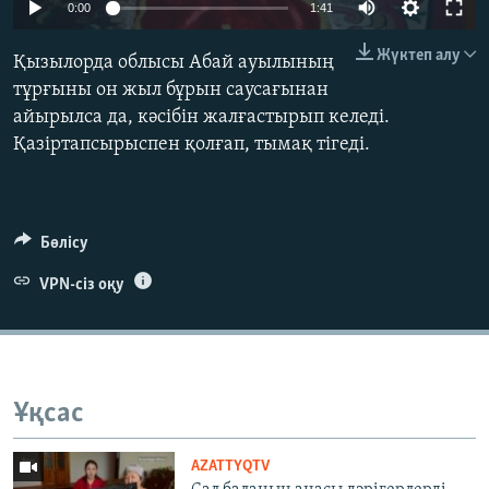
0:00
1:41
ЖАЗЫЛЫҢЫЗ
Жүктеп алу
Қызылорда облысы Абай ауылының
тұрғыны он жыл бұрын саусағынан
айырылса да, кәсібін жалғастырып келеді.
Басқа тілдерде
Қазіртапсырыспен қолғап, тымақ тігеді.
Бөлісу
VPN-сіз оқу
Ұқсас
AZATTYQTV