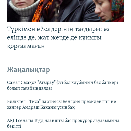
Түркімен әйелдерінің тағдыры: өз
елінде де, жат жерде де құқығы
қорғалмаған
Жаңалықтар
Самат Смақов "Атырау" футбол клубының бас бапкері
болып тағайындалды
Биліктегі "Тиса" партиясы Венгрия президенттігіне
заңгер Андраш Баканы ұсынбақ
АҚШ сенаты Тодд Бланшты бас прокурор лауазымына
бекітті