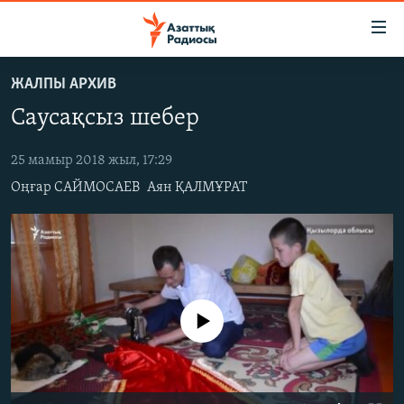
Accessibility
links
Skip
ЖАЛПЫ АРХИВ
to
ЖАҢАЛЫҚТАР
Саусақсыз шебер
main
САЯСАТ
content
AZATTYQTV
Skip
25 мамыр 2018 жыл, 17:29
to
Оңғар САЙМОСАЕВ
Аян ҚАЛМҰРАТ
ҚАҢТАР ОҚИҒАСЫ
main
АДАМ ҚҰҚЫҚТАРЫ
Navigation
Skip
ӘЛЕУМЕТ
to
ӘЛЕМ
Search
No media source currently available
АРНАЙЫ ЖОБАЛАР
Русский