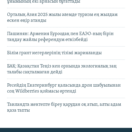
ұйымының екі арнасын бұғаттады
Орталық Азия 2025 жылы әлемде туризм ең жылдам
өскен өңір атанды
Пашинян: Армения Еуроодақ пен ЕАЭО-ның бірін
таңдау жайлы референдум өткізбейді
Білім грант иегерлерінің тізімі жарияланды
БАҚ: Қазақстан Теңіз кен орнында экологиялық заң
талабы сақталмаған дейді
Ресейдің Екатеринбург қаласында дрон шабуылынан
соң Wildberries қоймасы өртенді
Таиландта мектепте біреу қарудан оқ атып, алты адам
қаза тапты