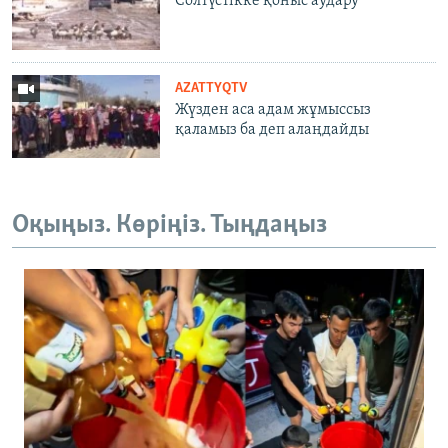
Солтүстікке қоныс аудару
AZATTYQTV
Жүзден аса адам жұмыссыз
қаламыз ба деп алаңдайды
Оқыңыз. Көріңіз. Тыңдаңыз