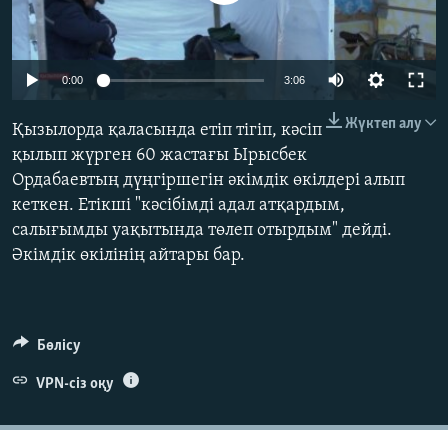
ЖАЗЫЛЫҢЫЗ
0:00
3:06
Басқа тілдерде
Жүктеп алу
Қызылорда қаласында етіп тігіп, кәсіп
қылып жүрген 60 жастағы Ырысбек
Ордабаевтың дүңгіршегін әкімдік өкілдері алып
кеткен. Етікші "кәсібімді адал атқардым,
салығымды уақытында төлеп отырдым" дейді.
Әкімдік өкілінің айтары бар.
Бөлісу
VPN-сіз оқу