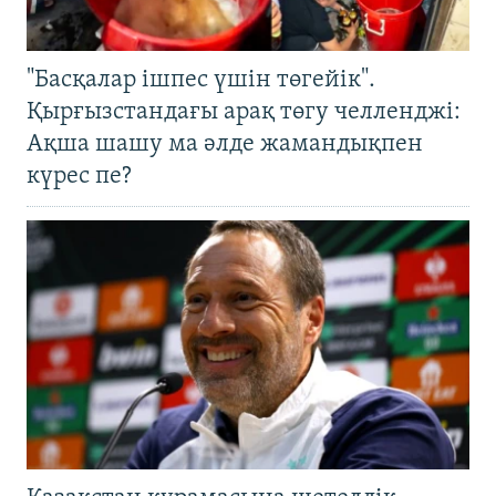
"Басқалар ішпес үшін төгейік".
Қырғызстандағы арақ төгу челленджі:
Ақша шашу ма әлде жамандықпен
күрес пе?