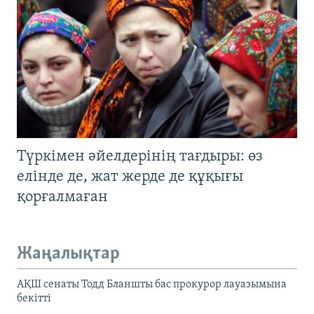
Түркімен әйелдерінің тағдыры: өз
елінде де, жат жерде де құқығы
қорғалмаған
Жаңалықтар
АҚШ сенаты Тодд Бланшты бас прокурор лауазымына
бекітті