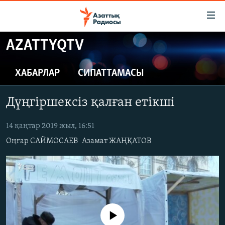
Accessibility
links
Skip
AZATTYQTV
to
ЖАҢАЛЫҚТАР
main
САЯСАТ
ХАБАРЛАР
СИПАТТАМАСЫ
content
AZATTYQTV
Skip
Дүңгіршексіз қалған етікші
to
ҚАҢТАР ОҚИҒАСЫ
main
АДАМ ҚҰҚЫҚТАРЫ
14 қаңтар 2019 жыл, 16:51
Navigation
Skip
Оңғар САЙМОСАЕВ
Азамат ЖАҢҚАТОВ
ӘЛЕУМЕТ
to
ӘЛЕМ
Search
АРНАЙЫ ЖОБАЛАР
Русский
No media source currently available