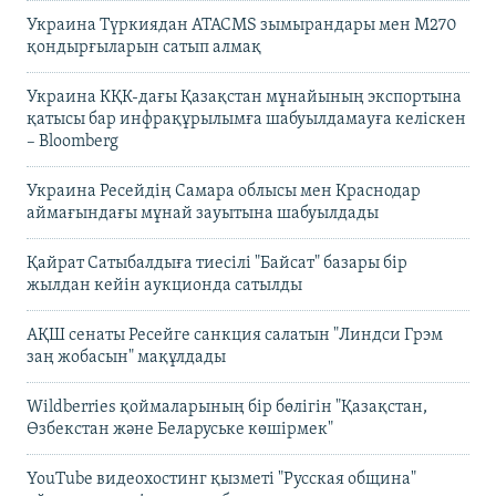
Украина Түркиядан ATACMS зымырандары мен M270
қондырғыларын сатып алмақ
Украина КҚК-дағы Қазақстан мұнайының экспортына
қатысы бар инфрақұрылымға шабуылдамауға келіскен
– Bloomberg
Украина Ресейдің Самара облысы мен Краснодар
аймағындағы мұнай зауытына шабуылдады
Қайрат Сатыбалдыға тиесілі "Байсат" базары бір
жылдан кейін аукционда сатылды
АҚШ сенаты Ресейге санкция салатын "Линдси Грэм
заң жобасын" мақұлдады
Wildberries қоймаларының бір бөлігін "Қазақстан,
Өзбекстан және Беларуське көшірмек"
YouTube видеохостинг қызметі "Русская община"