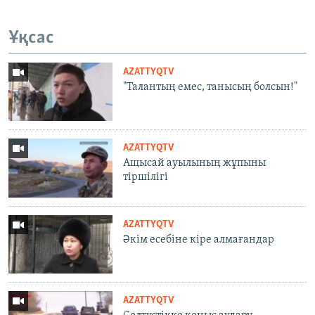
Ұқсас
AZATTYQTV
"Талантың емес, танысың болсын!"
AZATTYQTV
Ащысай ауылының жұпыны
тіршілігі
AZATTYQTV
Әкім есебіне кіре алмағандар
AZATTYQTV