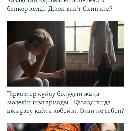
Қазақстан құрамасына шетелдік
бапкер келді. Джон ван’т Схип кім?
"Еркектер күйеу болудың жаңа
моделін шығармады". Қазақстанда
ажырасу қайта көбейді. Оған не себеп?