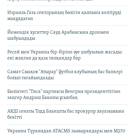
Израиль Газа секторының бөлігін қалпына келтіруді
мақұлдаған
Йемендік хуситтер Сауд Арабиясына дронмен
шабуылдады
Ресей мен Украина бір-біріне әуе шабуылын жасады:
екі жақтан да қаза тапқандар бар
Самат Смақов "Атырау" футбол клубының бас бапкері
болып тағайындалды
Биліктегі "Тиса" партиясы Венгрия президенттігіне
заңгер Андраш Баканы ұсынбақ
АҚШ сенаты Тодд Бланшты бас прокурор лауазымына
бекітті
Украина Түркиядан ATACMS зымырандары мен M270