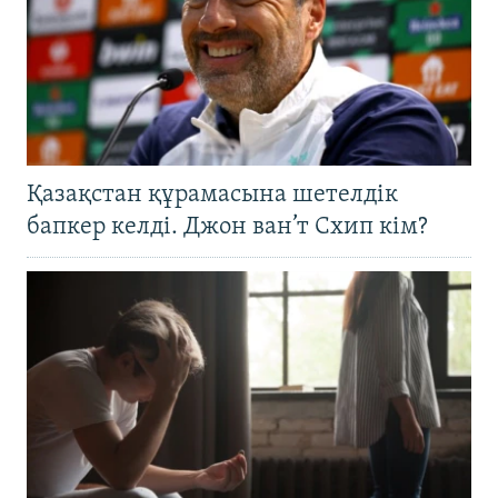
Қазақстан құрамасына шетелдік
бапкер келді. Джон ван’т Схип кім?