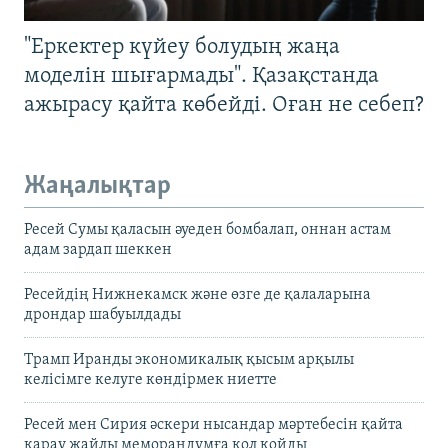
"Еркектер күйеу болудың жаңа
моделін шығармады". Қазақстанда
ажырасу қайта көбейді. Оған не себеп?
Жаңалықтар
Ресей Сумы қаласын әуеден бомбалап, оннан астам
адам зардап шеккен
Ресейдің Нижнекамск және өзге де қалаларына
дрондар шабуылдады
Трамп Иранды экономикалық қысым арқылы
келісімге келуге көндірмек ниетте
Ресей мен Сирия әскери нысандар мәртебесін қайта
қарау жайлы меморандумға қол қойды