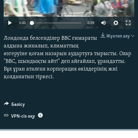
ЖАЗЫЛЫҢЫЗ
0:00
0:29
Басқа тілдерде
Жүктеп алу
Лондонда белсенділер BBC ғимараты
алдына жиналып, климаттың
өзгеруіне қоғам назарын аудартуға тырысты. Олар
"BBC, шындықты айт!" деп айғайлап, ұрандатты.
Бұл ұран аталған корпорация өкілдерінің жиі
қолданатын тіркесі.
Бөлісу
VPN-сіз оқу