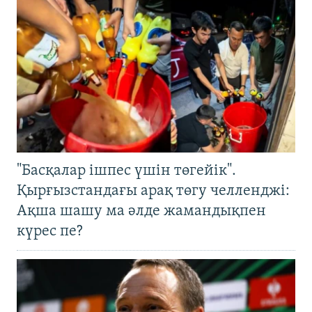
"Басқалар ішпес үшін төгейік".
Қырғызстандағы арақ төгу челленджі:
Ақша шашу ма әлде жамандықпен
күрес пе?