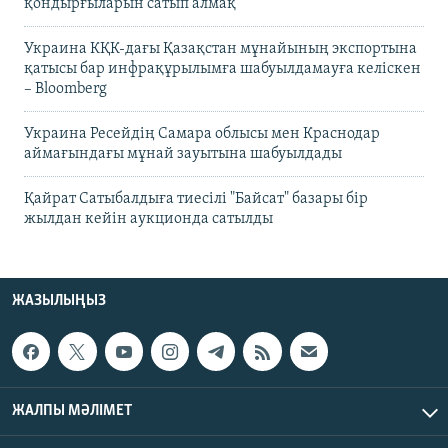
қондырғыларын сатып алмақ
Украина КҚК-дағы Қазақстан мұнайының экспортына
қатысы бар инфрақұрылымға шабуылдамауға келіскен
– Bloomberg
Украина Ресейдің Самара облысы мен Краснодар
аймағындағы мұнай зауытына шабуылдады
Қайрат Сатыбалдыға тиесілі "Байсат" базары бір
жылдан кейін аукционда сатылды
ЖАЗЫЛЫҢЫЗ
ЖАЛПЫ МӘЛІМЕТ