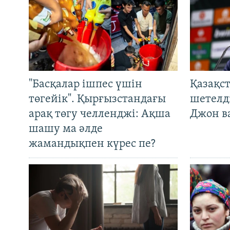
"Басқалар ішпес үшін
Қазақс
төгейік". Қырғызстандағы
шетелді
арақ төгу челленджі: Ақша
Джон ва
шашу ма әлде
жамандықпен күрес пе?