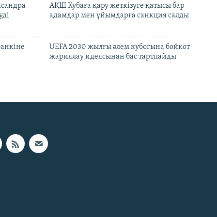
ксандра
АҚШ Кубаға қару жеткізуге қатысы бар
уді
адамдар мен ұйымдарға санкция салды
банкіне
UEFA 2030 жылғы әлем кубогына бойкот
жариялау идеясынан бас тартпайды