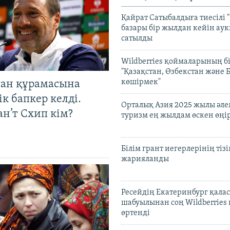
Қайрат Сатыбалдыға тиесілі "
базары бір жылдан кейін ау
сатылды
Wildberries қоймаларының бі
"Қазақстан, Өзбекстан және 
көшірмек"
тан құрамасына
к бапкер келді.
Орталық Азия 2025 жылы әл
н’т Схип кім?
туризм ең жылдам өскен өңі
Білім грант иегерлерінің тізі
жарияланды
Ресейдің Екатеринбург қала
шабуылынан соң Wildberries
өртенді