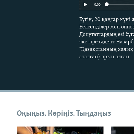
0:00
Бүгін, 20 қаңтар күн
Белсенділер мен оппо
Депутаттардың өзі бұ
экс-президент Назарба
"Қазақстанның халық 
аталған) орын алған.
Оқыңыз. Көріңіз. Тыңдаңыз