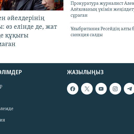
Прокуратура журналист Але
Алёхованың үкімін жеңілдет
сұраған
ен әйелдерінің
: өз елінде де, жат
Ұлыбритания Ресейдің алты 
де құқығы
санкция салды
маған
БӨЛІМДЕР
ЖАЗЫЛЫҢЫЗ
р
әлемде
зия