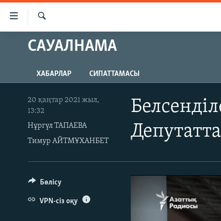
Accessibility
links
İздеу
Skip
САУАЛНАМА
ЖАҢАЛЫҚТАР
to
САЯСАТ
main
ХАБАРЛАР
СИПАТТАМАСЫ
content
AZATTYQTV
Skip
ҚАҢТАР ОҚИҒАСЫ
to
20 қаңтар 2021 жыл,
Белсенділ
13:32
main
АДАМ ҚҰҚЫҚТАРЫ
Navigation
Нұргүл ТАПАЕВА
Депутатта
ӘЛЕУМЕТ
Skip
Тимур АЙТМҰХАНБЕТ
to
ӘЛЕМ
Search
АРНАЙЫ ЖОБАЛАР
Бөлісу
VPN-сіз оқу