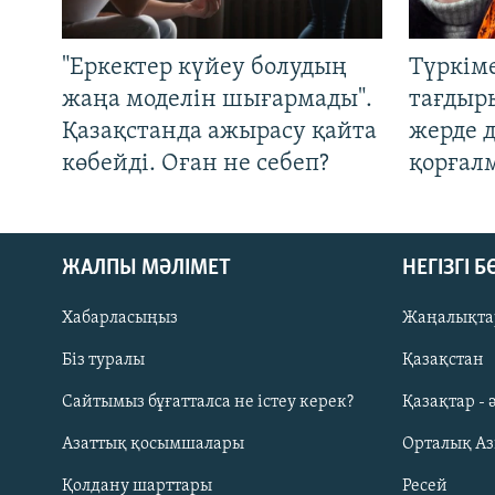
"Еркектер күйеу болудың
Түркім
жаңа моделін шығармады".
тағдыры
Қазақстанда ажырасу қайта
жерде 
көбейді. Оған не себеп?
қорғал
ЖАЛПЫ МӘЛІМЕТ
НЕГІЗГІ 
Хабарласыңыз
Жаңалықта
Біз туралы
Қазақстан
Русский
Сайтымыз бұғатталса не істеу керек?
Қазақтар - 
Азаттық қосымшалары
Орталық А
ЖАЗЫЛЫҢЫЗ
Қолдану шарттары
Ресей