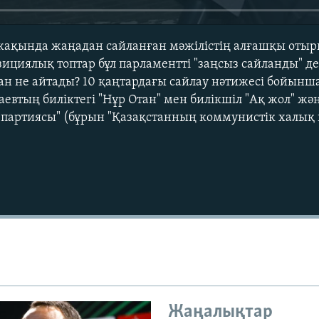
і жақында жаңадан сайланған мәжілістің алғашқы отыр
зициялық топтар бұл парламентті "заңсыз сайланды" де
ған не айтады? 10 қаңтардағы сайлау нәтижесі бойынш
евтың биліктегі "Нұр Отан" мен билікшіл "Ақ жол" жә
партиясы" (бұрын "Қазақстанның коммунистік халық 
Auto
240p
360p
720p
1080p
Жаңалықтар