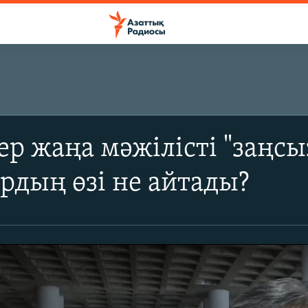
ер жаңа мәжілісті "заңсыз
рдың өзі не айтады?