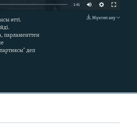
Auto
1:41
240p
Жүктеп алу
ысы өтті.
EMBED
360p
йді.
а, парламенттен
480p
не
720p
партиясы" деп
1080p
480p