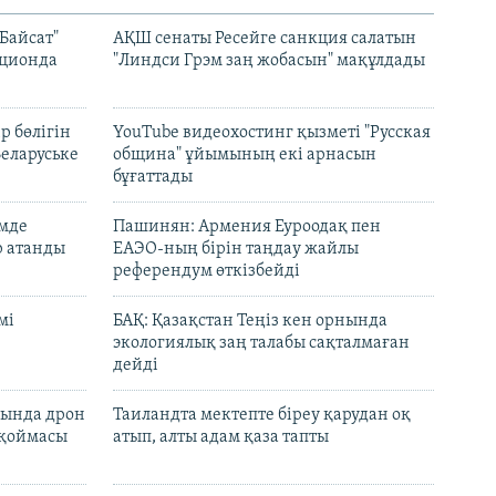
Байсат"
АҚШ сенаты Ресейге санкция салатын
кционда
"Линдси Грэм заң жобасын" мақұлдады
р бөлігін
YouTube видеохостинг қызметі "Русская
Беларуське
община" ұйымының екі арнасын
бұғаттады
емде
Пашинян: Армения Еуроодақ пен
р атанды
ЕАЭО-ның бірін таңдау жайлы
референдум өткізбейді
мі
БАҚ: Қазақстан Теңіз кен орнында
экологиялық заң талабы сақталмаған
дейді
сында дрон
Таиландта мектепте біреу қарудан оқ
 қоймасы
атып, алты адам қаза тапты