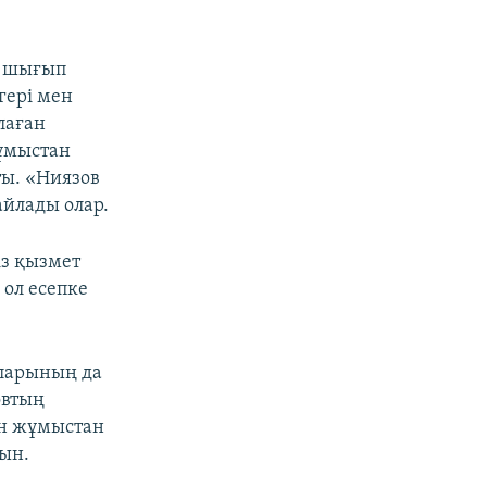
е шығып
гері мен
лаған
жұмыстан
ты. «Ниязов
айлады олар.
із қызмет
 ол есепке
ларының да
овтың
ін жұмыстан
ын.