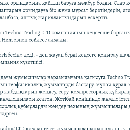
ұмыс орындарына қайтып баруға мәжбүр болды. Олар 
алаптарын орындауға бір жұма мұрсат беретіндерін, е
анбаса, аштық жариялайтындарын ескертті.
ісі Techno Trading LTD компанияның кеңсесіне барға
л Ниязовпен сөйлесе алмады.
ргізбесін» деді, - деп жауап берді кеңсеге қоңырау ша
мпания күзетшісі.
дағы жұмысшылар наразылығына қатысуға Techno Tr
ың геофизикалық жұмыстарды басқару, мұнай құрал
тр жабдықтарын жөндеу, сору-компрессорлық құбырл
ұмысшылары келген. Жетібай кенішінде жұмыс істе
ссорлық құбырларды жөндеу цехының жұмысшылары д
лдірген.
o Trading LTD компаниясы жұмысшыларының алғашқы 