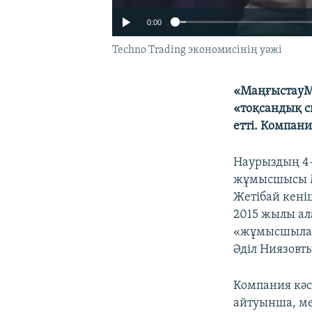
0:00
Techno Trading экономисінің уәжі
«МаңғыстауМ
«тоқсандық с
етті. Компан
Наурыздың 4-
жұмысшысы М
Жетібай кені
2015 жылы ал
«жұмысшылар
Әділ Ниязовты
Компания кәс
айтуынша, ме