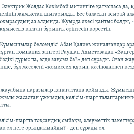
- Электрик Жолдас Көкімбай митингіге қатыспаса да, 
делініп жұмыстан шығарылды. Бес баласын асырай ал
ажырасудың аз алдында. Жуырда әкесі қайтыс болды, - 
жұмыссыз қалған бұрынғы әріптесін көрсетіп.
Жұмысшылар белсендісі Абай Қалиев жиналғандар ар
тұрған компания заңгері Раушан Ахметовадан «Заңгерс
біздікі дұрыс па, әлде заңсыз ба?» деп сұрады. Оған жа
інше, бұл мәселені «комиссия құрып, кәсіподақпен ке
л жауабына наразылар қанағаттана қоймады. Жұмысш
2 жылы жасалған ұжымдық келісім-шарт талаптарыны
тты.
лісім-шартта тоқсандық сыйақы, әлеуметтік пакеттерд
ақ ол неге орындалмайды? - деп сұрады ол.