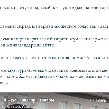
тованың айтуынша, «сыйақы – ұжымдық шартпен ор
.
блеманы сыртқа шығармай-ақ шешуге болар еді, - деді 
дауыс көтеріп наразылық білдірген жұмысшылар «мәсе
соң жиналғандарын» айтты.
н кездесуге келген компания экономисі Александр
 сыйақы туралы үнемі бір сұрақты қоясыздар, оған мен
у – табыс болмағандықтан сыйақы да жоқ, басқаша жа
еді.
най жұмысшылары талабы
EMBED
па / Азаттық Радиосы