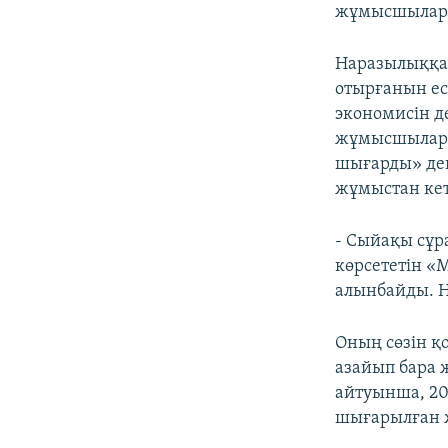
жұмысшылар 
Наразылыққа 
отырғанын ес
экономисін д
жұмысшылар «
шығарды» деп
жұмыстан кет
- Сыйақы сұра
көрсететін «
алынбайды. Н
Оның сөзін 
азайып бара 
айтуынша, 20
шығарылған 