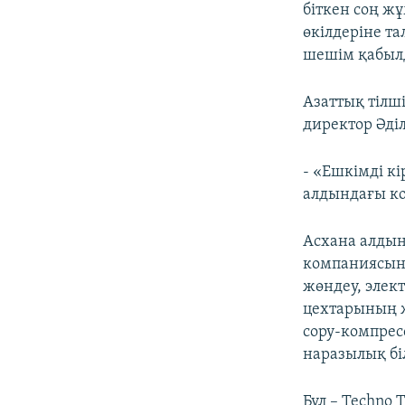
біткен соң ж
өкілдеріне т
шешім қабылд
Азаттық тілш
директор Әді
- «Ешкімді кі
алдындағы ко
Асхана алдын
компаниясын
жөндеу, элек
цехтарының ж
сору-компре
наразылық бі
Бұл – Techn