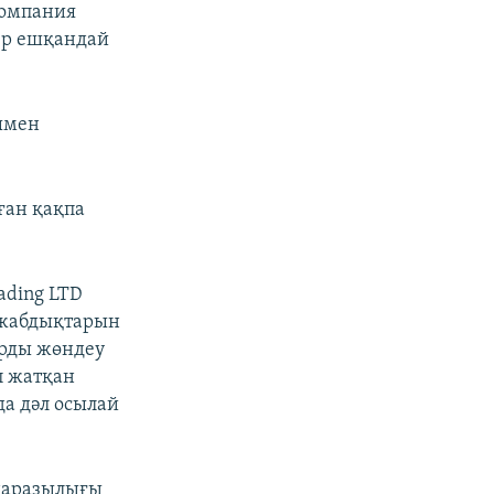
компания
гер ешқандай
px
width
нымен
лған қақпа
ading LTD
-жабдықтарын
арды жөндеу
п жатқан
а дәл осылай
наразылығы