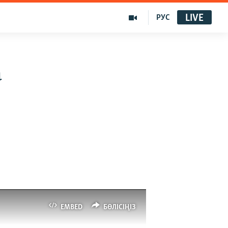
LIVE
РУС
а
EMBED
БӨЛІСІҢІЗ