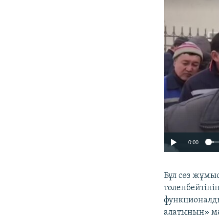
0:00
Бұл сөз жұмы
төленбейтінін
функционалды
алатынын» мә