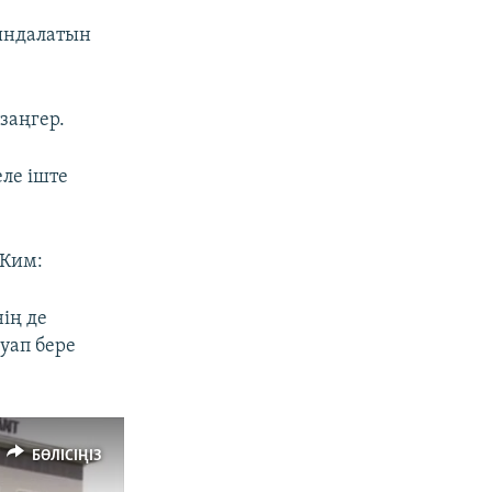
ындалатын
заңгер.
ле іште
 Ким:
ің де
уап бере
БӨЛІСІҢІЗ