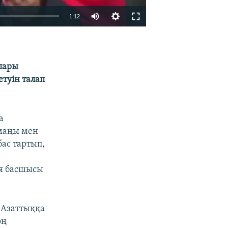
1:12
EMBED
БӨЛІСІҢІЗ
лары
туін талап
а
маңы мен
бас тартып,
я басшысы
 Азаттыққа
оң