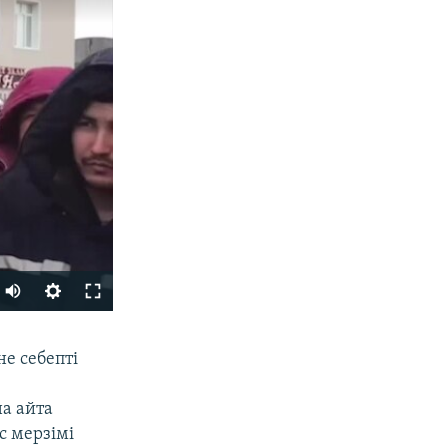
БӨЛІСІҢІЗ
е себепті
а айта
с мерзімі