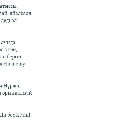
қатысты
май, әйелімен
деді ол
асында
із ғой,
уап берген
здесіп шешу
ы Нұрлан
ң орындалмай
ің берілетіні