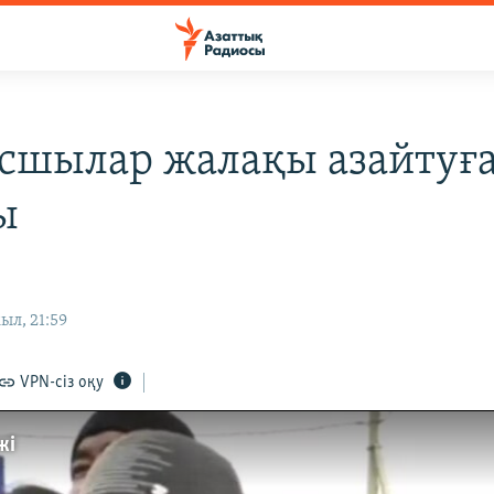
шылар жалақы азайтуғ
ы
ыл, 21:59
VPN-сіз оқу
жі