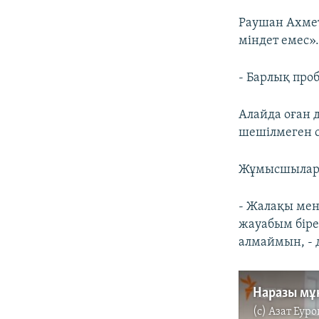
Раушан Ахме
міндет емес»
- Барлық про
Алайда оған 
шешілмеген 
Жұмысшыларме
- Жалақы мен
жауабым біре
алмаймын, - д
Наразы мұ
(c)
Азат Еуро