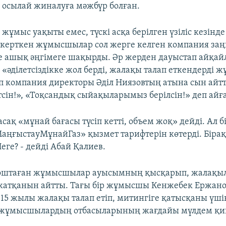
осылай жиналуға мәжбүр болған.
жұмыс уақыты емес, түскі асқа берілген үзіліс кезінд
керткен жұмысшылар сол жерге келген компания заң
е ашық әңгімеге шақырды. Әр жерден дауыстап айқай
әділетсіздікке жол берді, жалақы талап еткендерді 
 компания директоры Әділ Ниязовтың атына сын айт
сін!», «Тоқсандық сыйақыларымыз берілсін!» деп айғ
сақ «мұнай бағасы түсіп кетті, объем жоқ» дейді. Ал б
МаңғыстауМұнайГаз» қызмет тарифтерін көтерді. Бірақ
еге? - дейді Абай Қалиев.
қоштаған жұмысшылар ауысымның қысқарып, жалақы
жатқанын айтты. Тағы бір жұмысшы Кенжебек Ержан
15 жылы жалақы талап етіп, митингіге қатысқаны үш
жұмысшылардың отбасыларының жағдайы мүлдем қи