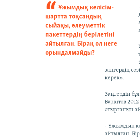
Ұжымдық келісім-
шартта тоқсандық
сыйақы, әлеуметтік
пакеттердің берілетіні
айтылған. Бірақ ол неге
орындалмайды?
заңгердің сөз
керек».
Заңгердің бұ
Бүркітов 201
отырғанын ай
- Ұжымдық ке
айтылған. Бір