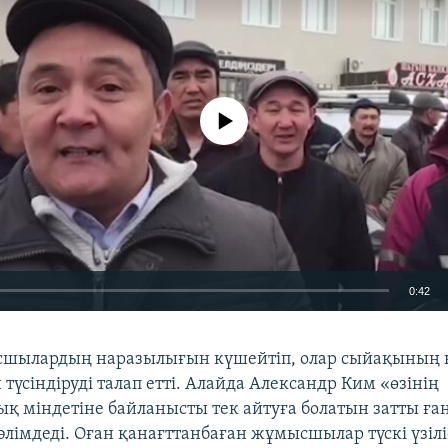
No media source currently available
0:42
EMBED
сшылардың наразылығын күшейтіп, олар сыйақының н
 түсіндіруді талап етті. Алайда Александр Ким «өзінің
қ міндетіне байланысты тек айтуға болатын затты ған
лімдеді. Оған қанағттанбаған жұмысшылар түскі үзілі