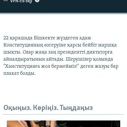
VPN-сіз оқу
22 қарашада Бішкекте жүздеген адам
Конституцияның өзгеруіне қарсы бейбіт маршқа
шықты. Олар жаңа заң президентті диктаторға
айналдыратынын айтады. Шерушілер қолында
"Ханституцияға жол бермейміз!" деген жазуы бар
плакат болды.
Оқыңыз. Көріңіз. Тыңдаңыз