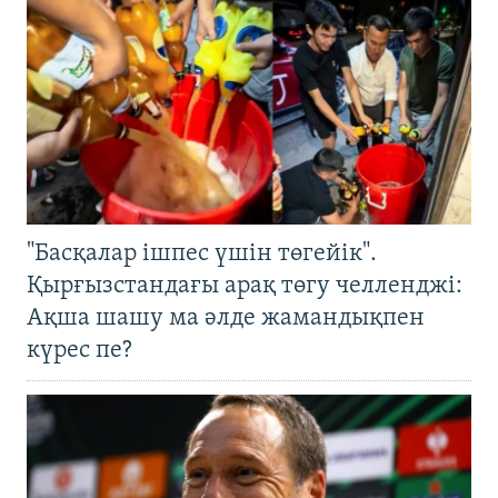
"Басқалар ішпес үшін төгейік".
Қырғызстандағы арақ төгу челленджі:
Ақша шашу ма әлде жамандықпен
күрес пе?