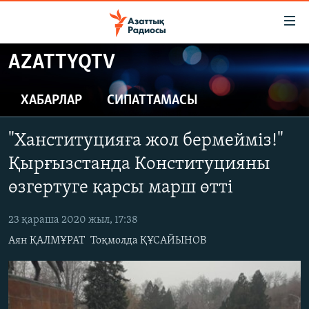
Accessibility
links
Skip
AZATTYQTV
to
ЖАҢАЛЫҚТАР
main
САЯСАТ
ХАБАРЛАР
СИПАТТАМАСЫ
content
AZATTYQTV
Skip
"Ханституцияға жол бермейміз!"
to
ҚАҢТАР ОҚИҒАСЫ
main
Қырғызстанда Конституцияны
АДАМ ҚҰҚЫҚТАРЫ
Navigation
өзгертуге қарсы марш өтті
Skip
ӘЛЕУМЕТ
to
23 қараша 2020 жыл, 17:38
ӘЛЕМ
Search
Аян ҚАЛМҰРАТ
Тоқмолда ҚҰСАЙЫНОВ
АРНАЙЫ ЖОБАЛАР
Русский