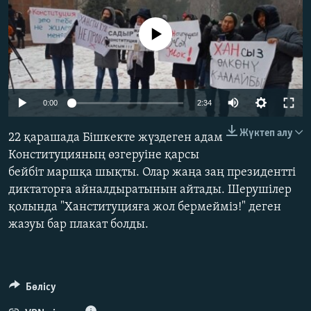
ЖАЗЫЛЫҢЫЗ
No media source currently available
Басқа тілдерде
Auto
0:00
2:34
240p
Жүктеп алу
22 қарашада Бішкекте жүздеген адам
360p
Конституцияның өзгеруіне қарсы
бейбіт маршқа шықты. Олар жаңа заң президентті
480p
Auto
240p
360p
480p
диктаторға айналдыратынын айтады. Шерушілер
720p
қолында "Ханституцияға жол бермейміз!" деген
720p
1080p
1080p
жазуы бар плакат болды.
Бөлісу