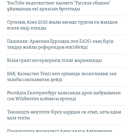
YouTube видеохостинг қызметі "Русская община"
ұйымының екі арнасын бұғаттады
Орталық Азия 2025 жылы әлемде туризм ең жылдам
өскен өңір атанды
Пашинян: Армения Еуроодақ пен ЕАЭО-ның бірін
таңдау жайлы референдум өткізбейді
Білім грант иегерлерінің тізімі жарияланды
БАҚ: Қазақстан Теңіз кен орнында экологиялық заң
талабы сақталмаған дейді
Ресейдің Екатеринбург қаласында дрон шабуылынан
соң Wildberries қоймасы өртенді
Таиландта мектепте біреу қарудан оқ атып, алты адам
қаза тапты
Прокуратура журналист Александра Алёхованың