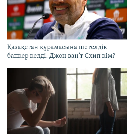
Қазақстан құрамасына шетелдік
бапкер келді. Джон ван’т Схип кім?