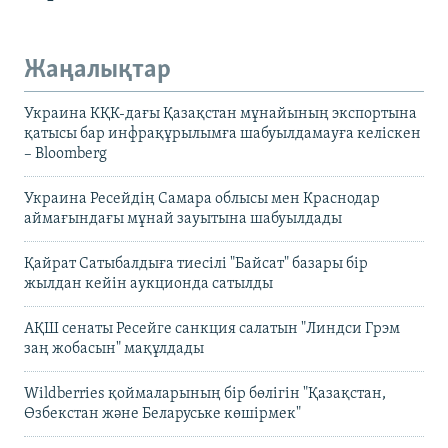
Жаңалықтар
Украина КҚК-дағы Қазақстан мұнайының экспортына
қатысы бар инфрақұрылымға шабуылдамауға келіскен
– Bloomberg
Украина Ресейдің Самара облысы мен Краснодар
аймағындағы мұнай зауытына шабуылдады
Қайрат Сатыбалдыға тиесілі "Байсат" базары бір
жылдан кейін аукционда сатылды
АҚШ сенаты Ресейге санкция салатын "Линдси Грэм
заң жобасын" мақұлдады
Wildberries қоймаларының бір бөлігін "Қазақстан,
Өзбекстан және Беларуське көшірмек"