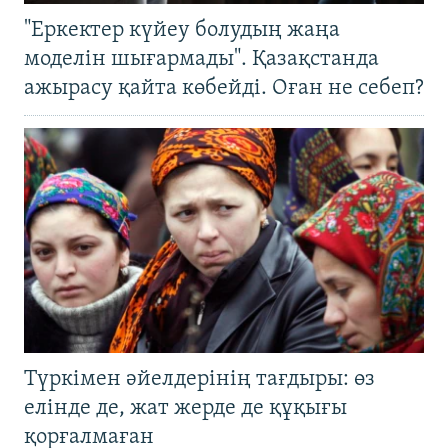
"Еркектер күйеу болудың жаңа
моделін шығармады". Қазақстанда
ажырасу қайта көбейді. Оған не себеп?
Түркімен әйелдерінің тағдыры: өз
елінде де, жат жерде де құқығы
қорғалмаған